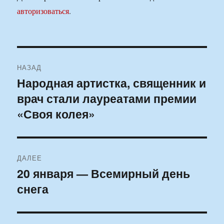
авторизоваться
.
Навигация
НАЗАД
по
Народная артистка, священник и
Предыдущая
врач стали лауреатами премии
запись:
записям
«Своя колея»
ДАЛЕЕ
20 января — Всемирный день
Следующая
снега
запись: