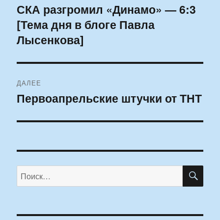
по
СКА разгромил «Динамо» — 6:3
Предыдущая
[Тема дня в блоге Павла
запись:
записям
Лысенкова]
ДАЛЕЕ
Первоапрельские штучки от ТНТ
Следующая
запись:
ПО
Искать: