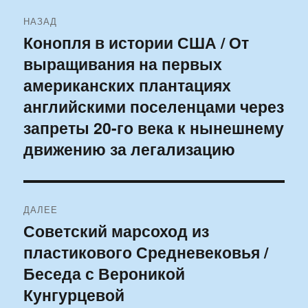
Навигация
НАЗАД
по
Конопля в истории США / От
Предыдущая
выращивания на первых
запись:
записям
американских плантациях
английскими поселенцами через
запреты 20-го века к нынешнему
движению за легализацию
ДАЛЕЕ
Советский марсоход из
Следующая
пластикового Средневековья /
запись:
Беседа с Вероникой
Кунгурцевой