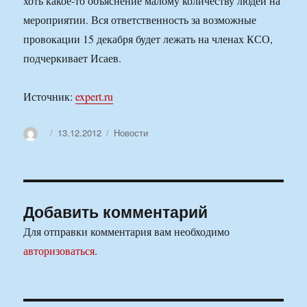
хоть какое-то объяснение малому количеству людей на
мероприятии. Вся ответственность за возможные
провокации 15 декабря будет лежать на членах КСО,
подчеркивает Исаев.
Источник:
expert.ru
Автор
Опубликовано
Рубрики
13.12.2012
Новости
Добавить комментарий
Для отправки комментария вам необходимо
авторизоваться
.