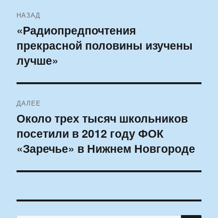
Навигация
НАЗАД
по
«Радиопредпочтения
Предыдущая
прекрасной половины изучены
запись:
записям
лучше»
ДАЛЕЕ
Около трех тысяч школьников
Следующая
посетили в 2012 году ФОК
запись:
«Заречье» в Нижнем Новгороде