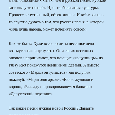
в англосаксонских хитах, чем в русской песне. Русское
застолье уже не поёт. Идет глобализация культуры.
Процесс естественный, объективный. И всё-таки как-
то грустно думать о том, что русская песня, в которой
жила душа народа, может исчезнуть совсем.
Как же быть? Хуже всего, если за песенное дело
возьмутся наши депутаты. Они таких песенных
законов напринимают, что поющие «кощунницы» из
Pussy Riot покажутся невинными девами. А вместо
советского «Марша энтузиастов» мы получим,
пожалуй, «Марш олигархов», «Вальс жуликов и
воров», «Балладу о проворовавшемся банкире»,
«Депутатский перепляс».
Так какие песни нужны новой России? Давайте