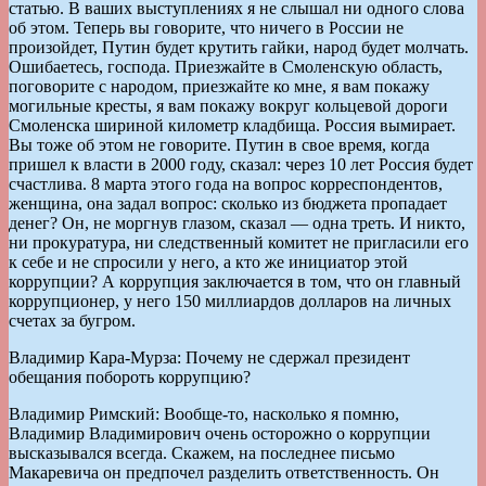
статью. В ваших выступлениях я не слышал ни одного слова
об этом. Теперь вы говорите, что ничего в России не
произойдет, Путин будет крутить гайки, народ будет молчать.
Ошибаетесь, господа. Приезжайте в Смоленскую область,
поговорите с народом, приезжайте ко мне, я вам покажу
могильные кресты, я вам покажу вокруг кольцевой дороги
Смоленска шириной километр кладбища. Россия вымирает.
Вы тоже об этом не говорите. Путин в свое время, когда
пришел к власти в 2000 году, сказал: через 10 лет Россия будет
счастлива. 8 марта этого года на вопрос корреспондентов,
женщина, она задал вопрос: сколько из бюджета пропадает
денег? Он, не моргнув глазом, сказал — одна треть. И никто,
ни прокуратура, ни следственный комитет не пригласили его
к себе и не спросили у него, а кто же инициатор этой
коррупции? А коррупция заключается в том, что он главный
коррупционер, у него 150 миллиардов долларов на личных
счетах за бугром.
Владимир Кара-Мурза: Почему не сдержал президент
обещания побороть коррупцию?
Владимир Римский: Вообще-то, насколько я помню,
Владимир Владимирович очень осторожно о коррупции
высказывался всегда. Скажем, на последнее письмо
Макаревича он предпочел разделить ответственность. Он