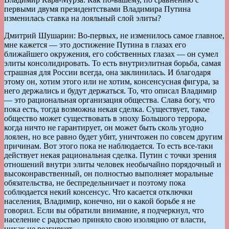
первыми двумя президентствами Владимира Путина
изменилась ставка на лояльный слой элиты?
Дмитрий Шушарин: Во-первых, не изменилось самое главное,
мне кажется — это достижение Путина в глазах его
ближайшего окружения, его собственных глазах — он сумел
элиты консолидировать. То есть внутриэлитная борьба, самая
страшная для России всегда, она заклинилась. И благодаря
этому он, хотим этого или не хотим, консенсусная фигура, за
него держались и будут держаться. То, что описал Владимир
— это рациональная организация общества. Слава богу, что
пока есть, тогда возможна некая сделка. Существует, такое
общество может существовать в эпоху Большого террора,
когда ничто не гарантирует, он может быть сколь угодно
лоялен, но все равно будет убит, уничтожен по совсем другим
причинам. Вот этого пока не наблюдается. То есть все-таки
действует некая рациональная сделка. Путин с точки зрения
отношений внутри элиты человек необычайно порядочный и
высоконравственный, он полностью выполняет моральные
обязательства, не беспредельничает и поэтому пока
соблюдается некий консенсус. Что касается отключки
населения, Владимир, конечно, ни о какой борьбе я не
говорил. Если вы обратили внимание, я подчеркнул, что
население с радостью приняло свою изоляцию от власти,
никак не реагирует.