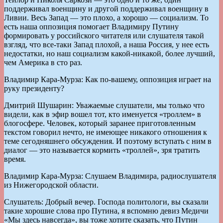
поддерживал военщину и другой поддерживал военщину в
Ливии. Весь Запад — это плохо, а хорошо — социализм. То
есть наша оппозиция помогает Владимиру Путину
формировать у российского читателя или слушателя такой
взгляд, что все-таки Запад плохой, а наша Россия, у нее есть
недостатки, но наш социализм какой-никакой, более лучший,
чем Америка в сто раз.
Владимир Кара-Мурза: Как по-вашему, оппозиция играет на
руку президенту?
Дмитрий Шушарин: Уважаемые слушатели, мы только что
видели, как в эфир вошел тот, кто именуется «троллем» в
блогосфере. Человек, который заранее приготовленным
текстом говорил нечто, не имеющее никакого отношения к
теме сегодняшнего обсуждения. И поэтому вступать с ним в
диалог — это называется кормить «троллей», зря тратить
время.
Владимир Кара-Мурза: Слушаем Владимира, радиослушателя
из Нижегородской области.
Слушатель: Добрый вечер. Господа политологи, вы сказали
такие хорошие слова про Путина, я вспомню девиз Медичи
«Мы здесь навсегда», вы тоже хотите сказать, что Путин