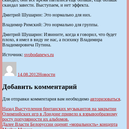
скандал завести. Выступаем, и нет эффекта.
Дмитрий Шушарин: Это нормально для них.
Владимир Римский: Это нормально для группы.
Дмитрий Шушарин: Извините, когда я говорил, что будет
плохо, я имел в виду не нас, а психику Владимира
Владимировича Путина.
Источник:
svobodanews.ru
Автор
Опубликовано
Рубрики
14.08.2012
Новости
Добавить комментарий
Для отправки комментария вам необходимо
авторизоваться
.
Навигация
Предыдущая
Назад
Выступления британских музыкантов на закрытии
запись:
Олимпийских игр в Лондоне привело к взрывообразному
по
росту популярности их альбомов.
записям
Следующая
Далее
Власти Белоруссии оценят «моральность» концерта