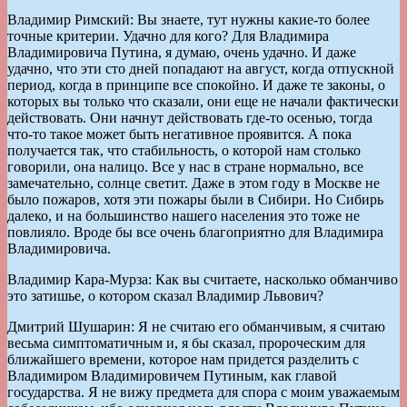
Владимир Римский: Вы знаете, тут нужны какие-то более
точные критерии. Удачно для кого? Для Владимира
Владимировича Путина, я думаю, очень удачно. И даже
удачно, что эти сто дней попадают на август, когда отпускной
период, когда в принципе все спокойно. И даже те законы, о
которых вы только что сказали, они еще не начали фактически
действовать. Они начнут действовать где-то осенью, тогда
что-то такое может быть негативное проявится. А пока
получается так, что стабильность, о которой нам столько
говорили, она налицо. Все у нас в стране нормально, все
замечательно, солнце светит. Даже в этом году в Москве не
было пожаров, хотя эти пожары были в Сибири. Но Сибирь
далеко, и на большинство нашего населения это тоже не
повлияло. Вроде бы все очень благоприятно для Владимира
Владимировича.
Владимир Кара-Мурза: Как вы считаете, насколько обманчиво
это затишье, о котором сказал Владимир Львович?
Дмитрий Шушарин: Я не считаю его обманчивым, я считаю
весьма симптоматичным и, я бы сказал, пророческим для
ближайшего времени, которое нам придется разделить с
Владимиром Владимировичем Путиным, как главой
государства. Я не вижу предмета для спора с моим уважаемым