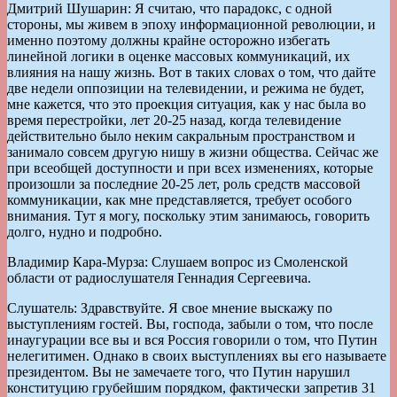
Дмитрий Шушарин: Я считаю, что парадокс, с одной
стороны, мы живем в эпоху информационной революции, и
именно поэтому должны крайне осторожно избегать
линейной логики в оценке массовых коммуникаций, их
влияния на нашу жизнь. Вот в таких словах о том, что дайте
две недели оппозиции на телевидении, и режима не будет,
мне кажется, что это проекция ситуация, как у нас была во
время перестройки, лет 20-25 назад, когда телевидение
действительно было неким сакральным пространством и
занимало совсем другую нишу в жизни общества. Сейчас же
при всеобщей доступности и при всех изменениях, которые
произошли за последние 20-25 лет, роль средств массовой
коммуникации, как мне представляется, требует особого
внимания. Тут я могу, поскольку этим занимаюсь, говорить
долго, нудно и подробно.
Владимир Кара-Мурза: Слушаем вопрос из Смоленской
области от радиослушателя Геннадия Сергеевича.
Слушатель: Здравствуйте. Я свое мнение выскажу по
выступлениям гостей. Вы, господа, забыли о том, что после
инаугурации все вы и вся Россия говорили о том, что Путин
нелегитимен. Однако в своих выступлениях вы его называете
президентом. Вы не замечаете того, что Путин нарушил
конституцию грубейшим порядком, фактически запретив 31