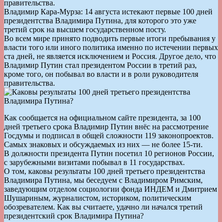
правительства.
Владимир Кара-Мурза: 14 августа истекают первые 100 дней
президентства Владимира Путина, для которого это уже
третий срок на высшем государственном посту.
Во всем мире принято подводить первые итоги пребывания у
власти того или иного политика именно по истечении первых
ста дней, не является исключением и Россия. Другое дело, что
Владимир Путин стал президентом России в третий раз,
кроме того, он побывал во власти и в роли руководителя
правительства.
Как сообщается на официальном сайте президента, за 100
дней третьего срока Владимир Путин внёс на рассмотрение
Госдумы и подписал в общей сложности 119 законопроектов.
Самых знаковых и обсуждаемых из них — не более 15-ти.
В должности президента Путин посетил 10 регионов России,
с зарубежными визитами побывал в 11 государствах.
О том, каковы результаты 100 дней третьего президентства
Владимира Путина, мы беседуем с Владимиром Римским,
заведующим отделом социологии фонда ИНДЕМ и Дмитрием
Шушариным, журналистом, историком, политическим
обозревателем. Как вы считаете, удачно ли начался третий
президентский срок Владимира Путина?