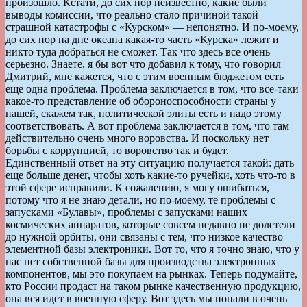
произошло. Кстати, до сих пор неизвестно, какие были
выводы комиссии, что реально стало причиной такой
страшной катастрофы с «Курском» — непонятно. И по-моему,
до сих пор на дне океана какая-то часть «Курска» лежит и
никто туда добраться не сможет. Так что здесь все очень
серьезно. Знаете, я бы вот что добавил к тому, что говорил
Дмитрий, мне кажется, что с этим военным бюджетом есть
еще одна проблема. Проблема заключается в том, что все-таки
какое-то представление об обороноспособности страны у
нашей, скажем так, политической элиты есть и надо этому
соответствовать. А вот проблема заключается в том, что там
действительно очень много воровства. И поскольку нет
борьбы с коррупцией, то воровство так и будет.
Единственный ответ на эту ситуацию получается такой: дать
еще больше денег, чтобы хоть какие-то ручейки, хоть что-то в
этой сфере исправили. К сожалению, я могу ошибаться,
потому что я не знаю детали, но по-моему, те проблемы с
запусками «Булавы», проблемы с запусками наших
космических аппаратов, которые совсем недавно не долетели
до нужной орбиты, они связаны с тем, что низкое качество
элементной базы электроники. Вот то, что я точно знаю, что у
нас нет собственной базы для производства электронных
компонентов, мы это покупаем на рынках. Теперь подумайте,
кто России продаст на таком рынке качественную продукцию,
она вся идет в военную сферу. Вот здесь мы попали в очень