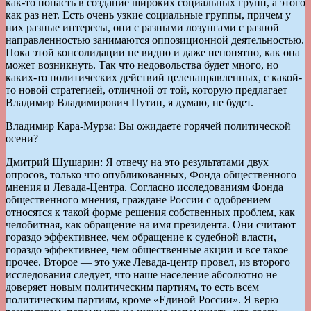
как-то попасть в создание широких социальных групп, а этого
как раз нет. Есть очень узкие социальные группы, причем у
них разные интересы, они с разными лозунгами с разной
направленностью занимаются оппозиционной деятельностью.
Пока этой консолидации не видно и даже непонятно, как она
может возникнуть. Так что недовольства будет много, но
каких-то политических действий целенаправленных, с какой-
то новой стратегией, отличной от той, которую предлагает
Владимир Владимирович Путин, я думаю, не будет.
Владимир Кара-Мурза: Вы ожидаете горячей политической
осени?
Дмитрий Шушарин: Я отвечу на это результатами двух
опросов, только что опубликованных, Фонда общественного
мнения и Левада-Центра. Согласно исследованиям Фонда
общественного мнения, граждане России с одобрением
относятся к такой форме решения собственных проблем, как
челобитная, как обращение на имя президента. Они считают
гораздо эффективнее, чем обращение к судебной власти,
гораздо эффективнее, чем общественные акции и все такое
прочее. Второе — это уже Левада-центр провел, из второго
исследования следует, что наше население абсолютно не
доверяет новым политическим партиям, то есть всем
политическим партиям, кроме «Единой России». Я верю