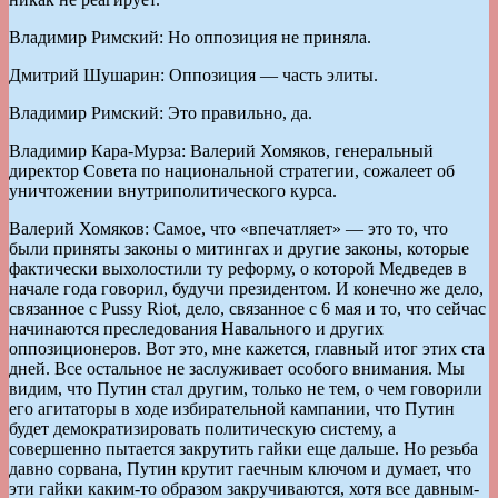
Владимир Римский: Но оппозиция не приняла.
Дмитрий Шушарин: Оппозиция — часть элиты.
Владимир Римский: Это правильно, да.
Владимир Кара-Мурза: Валерий Хомяков, генеральный
директор Совета по национальной стратегии, сожалеет об
уничтожении внутриполитического курса.
Валерий Хомяков: Самое, что «впечатляет» — это то, что
были приняты законы о митингах и другие законы, которые
фактически выхолостили ту реформу, о которой Медведев в
начале года говорил, будучи президентом. И конечно же дело,
связанное с Pussy Riot, дело, связанное с 6 мая и то, что сейчас
начинаются преследования Навального и других
оппозиционеров. Вот это, мне кажется, главный итог этих ста
дней. Все остальное не заслуживает особого внимания. Мы
видим, что Путин стал другим, только не тем, о чем говорили
его агитаторы в ходе избирательной кампании, что Путин
будет демократизировать политическую систему, а
совершенно пытается закрутить гайки еще дальше. Но резьба
давно сорвана, Путин крутит гаечным ключом и думает, что
эти гайки каким-то образом закручиваются, хотя все давным-