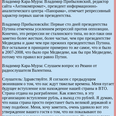
Владимир Кара-Мурза: Владимир Прибыловский, редактор
сайта «Антикомпромат», президент информационно-
аналитического центра «Панорама», отмечает репрессивный
характер первых шагов президентства.
Владимир Прибыловскйи: Первые сто дней президентства
Путина отмечены усилением репрессий против оппозиции.
Конечно, это репрессии не сталинского типа, но все-таки они
заметно более жесткие, более частые, чем при президентстве
Медведева и даже чем при прежних президентствах Путина.
Все остальное в принципе примерно то же самое, что и было
в 2007-2008, что было при Медведеве, как бы при Медведеве,
потому что правил все равно Путин.
Владимир Кара-Мурза: Слушаем вопрос из Рязани от
радиослушателя Валентина.
Слушатель: Здравствуйте. Я согласен с предыдущим
звонившим о том, что нас ждут тяжелые времена. Меня пугает
будущее вступление или нахождение нашей страны в ВТО.
Страна отдана на разграбление. Как известно, в эту
организацию вступление рубль, а выход сто рублей. Я думаю,
что наша страна просто перестанет быть великой державой и
тому подобное. Меня, хочу заметить, очень удивило вот это
утверждение вашего гостя о том, что ни показывают по