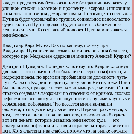
кладет предел этому безнаказанному безграничному разгулу
уличной стихии, Болотной и проспекту Сахарова. Оппозиция
расколота, оппозиция деморализована. Полагаю, что осень для
Путина будет чрезвычайно трудная, социальное недовольство
будет расти, и Путин должен будет пойти на сближение с
левыми силами. То есть левый поворот Путина мне кажется
неизбежным.
Владимир Кара-Мурза: Как по-вашему, почему при
Владимире Путине стала возможна милитаризация бюджета,
которую при Медведеве сдерживал министр Алексей Кудрин?
Дмитрий Шушарин: Во-первых, потому что Кудрин хлопнул
дверью — это серьезно. Это была очень серьезная фигура, мы
недооцениваем, по времени пребывания на должности чуть-
чуть Алексей Кудрин не дотянул до уровня Витте, тоже 11 лет
был на посту, правда, с несколько иными результатами. Он не
столько создавал Стабфонды по спасению от кризиса, сколько
реформировал валюту и в совокупности с другими крупными
серьезными реформами. Что касается милитаризации
бюджета, то я здесь вижу два аспекта. Первый, разумеется, в
том, что это альтернатива по распилу, по освоению бюджета,
вот эти деньги, которые девались неизвестно куда — это
альтернатива нефтяной и газовой отрасли, которая зависит от
цен. Хотя альтернатива слабая, потому что на рынке оружия,