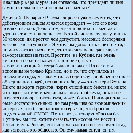
Владимир Кара-Мурза: Вы согласны, что президент лишил
самостоятельности чиновников на местах?
Дмитрий Шушарин: В этом вопросе нужно отметить, что
действующим лицом является президент — это его воля
исключительно. Дело в том, что чиновники на местах с
удовольствием пошли на это. В этой системе лучше утопить
50 человек, их простят, чем допустить массовые беспорядки,
массовые выступления. Я хотел бы дополнить еще вот что, я
не могу согласиться с тем, что эта система не дает людям
самоорганизовываться. Простите, на Кубани, где очень
кичатся и гордятся казачьей историей, там с
самоорганизацией всегда было в порядке. Но если мы
вспомним не только Крымск, но и то, что случилось за
последние годы, мы знаем только один случай общественного
объединения людей, попавших в беду — это матери Беслана.
Никто из жертв терактов, жертв стихийных бедствий, никто
из людей, так или иначе испытавших проблемы, никто не
пытался самоорганизоваться, может быть в Приморье только
было достаточно сильно, но там речь шла об экономических
интересах, это было настолько серьезно, что бросили
подмосковный ОМОН. Путин, когда говорят «Россия без
Путина», вы что, хотите сказать, что Россия без России?
Путин и есть Россия, его система власти соответствует тому,
как устроено это общество. Он ему имманентен, он им