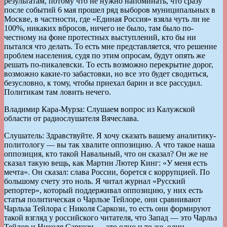
результатам, потому что не нужно напоминать, что сразу
после событий 6 мая прошел ряд выборов муниципальных в
Москве, в частности, где «Единая Россия» взяла чуть ли не
100%, никаких вбросов, ничего не было, там было по-
честному на фоне протестных выступлений, кто бы ни
пытался что делать. То есть мне представляется, что решение
проблем населения, судя по этим опросам, будут опять же
решать по-пикалевски. То есть возможно перекрытие дорог,
возможно какие-то забастовки, но все это будет сводиться,
безусловно, к тому, чтобы приехал барин и все рассудил.
Политикам там ловить нечего.
Владимир Кара-Мурза: Слушаем вопрос из Калужской
области от радиослушателя Вячеслава.
Слушатель: Здравствуйте. Я хочу сказать вашему аналитику-
политологу — вы так хвалите оппозицию. А что такое наша
оппозиция, кто такой Навальный, что он сказал? Он же не
сказал такую вещь, как Мартин Лютер Кинг: «У меня есть
мечта». Он сказал: слава России, борется с коррупцией. По
большому счету это ноль. Я читал журнал «Русский
репортер», который поддерживал оппозицию, у них есть
статья политическая о Чарльзе Тейлоре, они сравнивают
Чарльза Тейлора с Николя Саркози, то есть они формируют
такой взгляд у российского читателя, что Запад — это Чарльз
Тейлор и Николя Саркози — это одно и то же, один