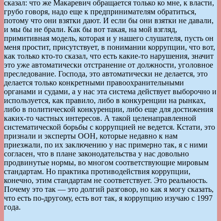
сказал: что же Макаревич обращается только ко мне, к власти,
грубо говоря, надо еще к предпринимателям обратиться,
потому что они взятки дают. И если бы они взятки не давали,
и мы бы не брали. Как бы вот такая, на мой взгляд,
примитивная модель, которая и у нашего слушателя, пусть он
меня простит, присутствует, в понимании коррупции, что вот,
как только кто-то сказал, что есть какие-то нарушения, значит
это уже автоматически отстранение от должности, уголовное
преследование. Господа, это автоматически не делается, это
делается только конкретными правоохранительными
органами и судами, а у нас эта система действует выборочно и
используется, как правило, либо в конкуренции на рынках,
либо в политической конкуренции, либо еще для достижения
каких-то частных интересов. А такой целенаправленной
систематической борьбы с коррупцией не ведется. Кстати, это
признали и эксперты ООН, которые недавно к нам
приезжали, по их заключению у нас примерно так, я с ними
согласен, что в плане законодательства у нас довольно
продвинутые нормы, во многом соответствующие мировым
стандартам. Но практика противодействия коррупции,
конечно, этим стандартам не соответствует. Это реальность.
Почему это так — это долгий разговор, но как я могу сказать,
что есть по-другому, есть вот так, я коррупцию изучаю с 1997
года.