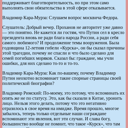
поддерживает благотворительность, но при этом само
выполнять свои обязательства в этой сфере отказывается.
Владимир Кара-Мурза: Слушаем вопрос москвича Федора.
Слушатель: Добрый вечер. Проханов не авторитет уже давно
— это понятно. Не кажется ли гостям, что Путин сел в кресло
президента вновь не ради блага народа России, а ради себя
самого любимого? И продолжение темы вооружения. Была
годовщина 12-летняя гибели «Курска», он бы сказал причины
этой трагедии, почему не спасли и что было сделано для
семей погибших моряков. Сказал бы: граждане, мы учли
ошибки, для них сделано то-то и то-то.
Владимир Кара-Мурза: Как по-вашему, почему Владимир
Путин неохотно вспоминает такие спорные страницы своей
политической биографии?
Владимир Римский: По-моему, это потому, что вспоминать их
опять же не по статусу. Это, как бы сказали в Китае, уронить
лицо. Нельзя этого делать, потому что это негативно
отразилось в свое время на имидже. Время прошло, многое
забылось, теперь только отдельные наши сограждане
вспоминают эти явления, вот эти случаи. И слава богу,
большинство вообще не помнит, что такое «Курск», что там