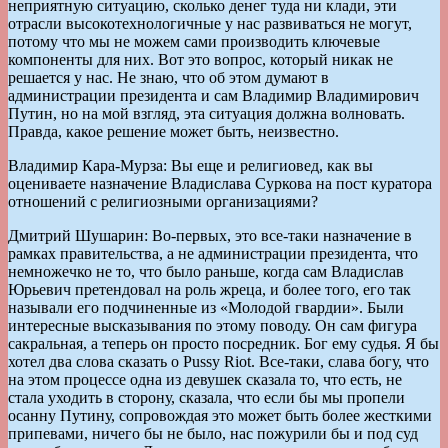
неприятную ситуацию, сколько денег туда ни клади, эти
отрасли высокотехнологичные у нас развиваться не могут,
потому что мы не можем сами производить ключевые
компоненты для них. Вот это вопрос, который никак не
решается у нас. Не знаю, что об этом думают в
администрации президента и сам Владимир Владимирович
Путин, но на мой взгляд, эта ситуация должна волновать.
Правда, какое решение может быть, неизвестно.
Владимир Кара-Мурза: Вы еще и религиовед, как вы
оцениваете назначение Владислава Суркова на пост куратора
отношений с религиозными организациями?
Дмитрий Шушарин: Во-первых, это все-таки назначение в
рамках правительства, а не администрации президента, что
немножечко не то, что было раньше, когда сам Владислав
Юрьевич претендовал на роль жреца, и более того, его так
называли его подчиненные из «Молодой гвардии». Были
интересные высказывания по этому поводу. Он сам фигура
сакральная, а теперь он просто посредник. Бог ему судья. Я бы
хотел два слова сказать о Pussy Riot. Все-таки, слава богу, что
на этом процессе одна из девушек сказала то, что есть, не
стала уходить в сторону, сказала, что если бы мы пропели
осанну Путину, сопровождая это может быть более жесткими
припевами, ничего бы не было, нас пожурили бы и под суд