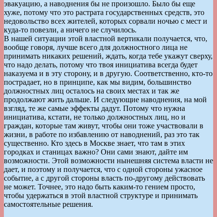
эвакуацию, а наводнения бы не произошло. Было бы еще
хуже, потому что это растрата государственных средств, это
недовольство всех жителей, которых сорвали ночью с мест и
куда-то повезли, а ничего не случилось.
В нашей ситуации этой властной вертикали получается, что,
вообще говоря, лучше всего для должностного лица не
принимать никаких решений, ждать, когда тебе укажут сверху,
что надо делать, потому что твоя инициатива всегда будет
наказуема и в эту сторону, и в другую. Соответственно, кто-то
пострадает, но в принципе, как мы видим, большинство
должностных лиц осталось на своих местах и так же
продолжают жить дальше. И следующие наводнения, на мой
взгляд, те же самые эффекты дадут. Потому что нужна
инициатива, кстати, не только должностных лиц, но и
граждан, которые там живут, чтобы они тоже участвовали в
жизни, в работе по избавлению от наводнений, раз это так
существенно. Кто здесь в Москве знает, что там в этих
городках и станицах важно? Они сами знают, дайте им
возможности. Этой возможности нынешняя система власти не
дает, и поэтому и получается, что с одной стороны ужасное
событие, а с другой стороны власть по-другому действовать
не может. Точнее, это надо быть каким-то гением просто,
чтобы удержаться в этой властной структуре и принимать
самостоятельные решения.