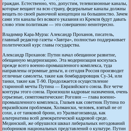
граждан. Естественно, что, допустим, телевизионные каналы,
которые вещают на всю страну, федеральные каналы должны
вещать по своей рыночной концепции на большинство. Зачем
сами эти каналы без всякого указания из Кремля будут давать
слово этим политикам — это совершенно неинтересно.
Владимир Кара-Мурза: Александр Проханов, писатель,
главный редактор газеты «Завтра», полностью поддерживает
политический курс главы государства.
Александр Проханов: Путин начал обещанное развитие,
обещанную модернизацию. Эта модернизация коснулась
прежде всего военно-промышленного комплекса, туда
направлены огромные деньги, и сегодня Россия производит
отличные самолеты, такие как бомбардировщик Су-34, или
танки, такие как Т-90. Продолжается осуществление
старинной мечты Путина — Евразийского союза. Все четче
контуры этого союза. Произошли кадровые назначения, очень
серьезные, симптоматические: Рогозин — глава военно-
промышленного комплекса, Глазьев как советник Путина по
евразийским проблемам, Холмански, человек, взятый не от
сохи, а от танковой брони, из Уралвагонзавода, как
альтернатива всей демократической кадровой среде.
Мединский, же обрушился шквал либеральных негодований
поборников национальных представлений о культуре. Путин