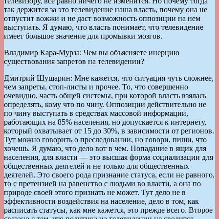
телевизору, все равно ничего не изменится. Но почему тогда
так держится за это телевидение наша власть, почему она не
отпустит вожжи и не даст возможность оппозиции на нем
выступать. Я думаю, что власть понимает, что телевидение
имеет большое значение для промывки мозгов.
Владимир Кара-Мурза: Чем вы объясняете инерцию
существования запретов на телевидении?
Дмитрий Шушарин: Мне кажется, что ситуация чуть сложнее,
чем запреты, стоп-листы и прочее. То, что совершенно
очевидно, часть общей системы, при которой власть взялась
определять, кому что по чину. Оппозиции действительно не
по чину выступать в средствах массовой информации,
работающих на 85% населения, но допускается к интернету,
который охватывает от 15 до 30%, в зависимости от регионов.
Тут можно говорить о преследовании, но говори, пиши, что
хочешь. Я думаю, что дело вот в чем. Попадание в ящик для
населения, для власти — это высшая форма социализации для
общественных деятелей и не только для общественных
деятелей. Это своего рода признание статуса, если не равного,
то с претензией на равенство с людьми во власти, а она по
природе своей этого признать не может. Тут дело не в
эффективности воздействия на население, дело в том, как
расписать статусы, как мне кажется, это прежде всего. Второе
связано с тем, что политика на телевидении не сводится