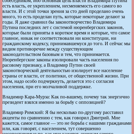
собеседником, ибо основная цель власти Владимира Путина
есть власть, ее укреплением, несменяемость его самого во
власти. И с этой точки зрения за сто дней проделано очень
много, то есть проделан путь, которые некоторые делают за
годы. Я даже сравнил бы законотворчество Владимира
Путина последних лет с системой нюренбергских законов,
которые были приняты в короткое время и которые, что самое
главное, никак не соответствовали ни конституции, ни
гражданскому кодексу, принимавшемуся до того. И сейчас мы
видим противоречие между существующим
законодательством базовым и тем, что принимается.
Нюренбергские законы изолировали часть населения по
расовому признаку, а Владимир Путин своей
законотворческой деятельностью изолирует все население
страны от власти, от политики, от общественной жизни. При
этом, надо особо подчеркнуть, делается это с согласия
населения, при его молчаливой поддержке.
Владимир Кара-Мурза: Как по-вашему, почему так энергично
президент взялся именно за борьбу с оппозицией?
Владимир Римский: Я бы несколько по-другому расставил
акценты по сравнению с тем, как говорил Дмитрий. Мне
кажется, самое главное — это не борьба с нашими гражданами
или, как говорят, с населением, тут совершенно
несопоставимые по, как мне кажется, оценкам самого