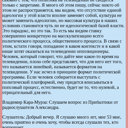
только с запретами. Я много об этом пишу, сейчас никто об
этом не распространяется, мы видим, что отсутствие единой
идеологии у этой власти вполне заменяет собой, культура не
может заменить идеологию, но массовая культура в наших
условиях становится чуть ли не идеологической базой власти.
Это парадокс, но это так. То есть мы видим ставку
совершенно конкретную на масскультизацию всего
политического процесса, общественного процесса. В связи с
этим, кстати говоря, попадание в каком контексте и в какой
нише хотят оказаться на телевидении оппозиционеры.
Человек, который говорит, что дайте мне какое-то время на
телевидении, плохо себе представляет, что для него нет того,
что называется линейкой, называется форматом на
телевидении. У нас исчез в принципе формат политической
программы. Если человек собирается выступать с
политической платформой, ему придется вписываться в
попсовый процесс, естественно, будет не то, что нулевой, а
отрицательный для него.
Владимир Кара-Мурза: Слушаем вопрос из Прибалтики от
радиослушателя Александра.
Слушатель: Добрый вечер. Я слушаю много лет, мне 53 мне,
очень приятно и очень хочу, чтобы всегда слушали тех, кто
вопрошает.