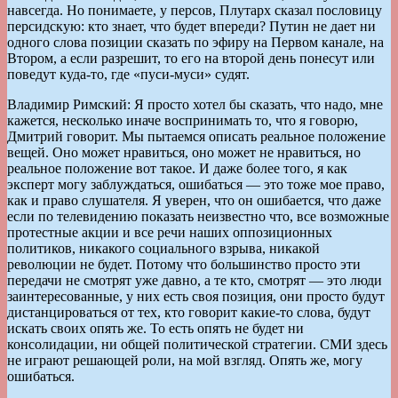
навсегда. Но понимаете, у персов, Плутарх сказал пословицу
персидскую: кто знает, что будет впереди? Путин не дает ни
одного слова позиции сказать по эфиру на Первом канале, на
Втором, а если разрешит, то его на второй день понесут или
поведут куда-то, где «пуси-муси» судят.
Владимир Римский: Я просто хотел бы сказать, что надо, мне
кажется, несколько иначе воспринимать то, что я говорю,
Дмитрий говорит. Мы пытаемся описать реальное положение
вещей. Оно может нравиться, оно может не нравиться, но
реальное положение вот такое. И даже более того, я как
эксперт могу заблуждаться, ошибаться — это тоже мое право,
как и право слушателя. Я уверен, что он ошибается, что даже
если по телевидению показать неизвестно что, все возможные
протестные акции и все речи наших оппозиционных
политиков, никакого социального взрыва, никакой
революции не будет. Потому что большинство просто эти
передачи не смотрят уже давно, а те кто, смотрят — это люди
заинтересованные, у них есть своя позиция, они просто будут
дистанцироваться от тех, кто говорит какие-то слова, будут
искать своих опять же. То есть опять не будет ни
консолидации, ни общей политической стратегии. СМИ здесь
не играют решающей роли, на мой взгляд. Опять же, могу
ошибаться.