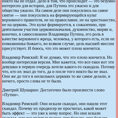
никто бы не отдал. Дело в том, что происходит — это безумно
интересно для истории, для Путина это ужасно и для
общества ужасно. На самом деле они покусились на самое
святое — они покусились на формирующийся культ
верховного правителя, не на православие, не на христианство,
не на церковь. Это культ формируется, к сожалению, при
деятельном участии церковноначалия, духовенство, мирян и,
конечно, в самосознании Владимира Путина, его роль в
качестве верховного жреца, человека, у которого есть, если не
помазанника божьего, во всяком случае, цель высшей миссии
присутствует. И боюсь, что это может плохо кончится.
Владимир Римский: Я не думаю, что это плохо кончится. Но
вообще интересная версия. Мне кажется, что все-таки вот эти
девушки в первую очередь хотели какого-то скандала. Потому
что, кто их знал до того, да и после того никто бы не знал.
Они же до того в нескольких церквях то же самое делали, и
ничего, просто слова не те были.
Дмитрий Шушарин: Достаточно было произнести слово
«Путин».
Владимир Римский: Они искали скандал, они нашли этот
скандал. Почему их продюсер не просчитал, какой может
быть эффект — это уже к нему вопрос. Но они искали
скандал, они все время пытались еще больше, еще больше