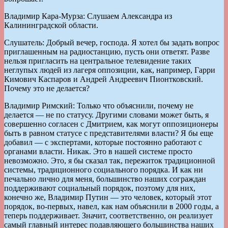
Владимир Кара-Мурза: Слушаем Александра из
Калининградской области.
Слушатель: Добрый вечер, господа. Я хотел бы задать вопрос
приглашенным на радиостанцию, пусть они ответят. Разве
нельзя пригласить на центральное телевидение таких
неглупых людей из лагеря оппозиции, как, например, Гарри
Кимович Каспаров и Андрей Андреевич Пионтковский.
Почему это не делается?
Владимир Римский: Только что объяснили, почему не
делается — не по статусу. Другими словами может быть, я
совершенно согласен с Дмитрием, как могут оппозиционеры
быть в равном статусе с представителями власти? Я бы еще
добавил — с экспертами, которые постоянно работают с
органами власти. Никак. Это в нашей системе просто
невозможно. Это, я бы сказал так, пережиток традиционной
системы, традиционного социального порядка. И как ни
печально лично для меня, большинство наших сограждан
поддерживают социальный порядок, поэтому для них,
конечно же, Владимир Путин — это человек, который этот
порядок, во-первых, навел, как нам объяснили в 2000 годы, а
теперь поддерживает. Значит, соответственно, он реализует
самый главный интерес подавляющего большинства наших