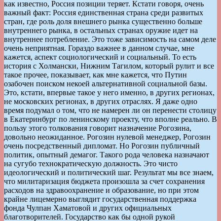
как известно, Россия позиции теряет. Кстати говоря, очень
важный факт: Россия единственная страна среди развитых
стран, где роль доля внешнего рынка существенно больше
внутреннего рынка, в остальных странах оружие идет на
внутреннее потребление. Это тоже зависимость на самом деле
очень неприятная. Гораздо важнее в данном случае, мне
кажется, аспект социологический и социальный. То есть
история с Холмански, Нижним Тагилом, который рулит и все
такое прочее, показывает, как мне кажется, что Путин
озабочен поиском некоей альтернативной социальной базы.
Это, кстати, впервые такое у него именно, в других регионах,
не московских регионах, в других отраслях. Я даже одно
время подумал о том, что не намерен ли он перенести столицу
в Екатеринбург по ленинскому проекту, что вполне реально. В
пользу этого толкования говорит назначение Рогозина,
довольно неожиданное. Рогозин нулевой менеджер, Рогозин
очень посредственный дипломат. Но Рогозин публичный
политик, опытный демагог. Такого рода человека назначают
на сугубо технократическую должность. Это чисто
идеологический и политический шаг. Результат мы все знаем,
что милитаризация бюджета произошла за счет сохранения
расходов на здравоохранение и образование, но при этом
крайне лицемерно выглядит государственная поддержка
фонда Чулпан Хаматовой и других официальных
благотворителей. Государство как бы одной рукой