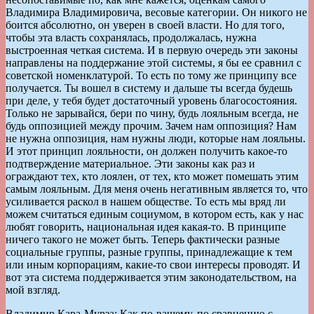
Владимира Владимировича, весовые категории. Он никого не
боится абсолютно, он уверен в своей власти. Но для того,
чтобы эта власть сохранялась, продолжалась, нужна
выстроенная четкая система. И в первую очередь эти законы
направлены на поддержание этой системы, я бы ее сравнил с
советской номенклатурой. То есть по тому же принципу все
получается. Ты вошел в систему и дальше ты всегда будешь
при деле, у тебя будет достаточный уровень благосостояния.
Только не зарывайся, бери по чину, будь лояльным всегда, не
будь оппозицией между прочим. Зачем нам оппозиция? Нам
не нужна оппозиция, нам нужны люди, которые нам лояльны.
И этот принцип лояльности, он должен получить какое-то
подтверждение материальное. Эти законы как раз и
ограждают тех, кто лоялен, от тех, кто может помешать этим
самым лояльным. Для меня очень негативным является то, что
усиливается раскол в нашем обществе. То есть мы вряд ли
можем считаться единым социумом, в котором есть, как у нас
любят говорить, национальная идея какая-то. В принципе
ничего такого не может быть. Теперь фактически разные
социальные группы, разные группы, принадлежащие к тем
или иным корпорациям, какие-то свои интересы проводят. И
вот эта система поддерживается этим законодательством, на
мой взгляд.
Владимир Кара-Мурза: Как по-вашему, по сравнению с