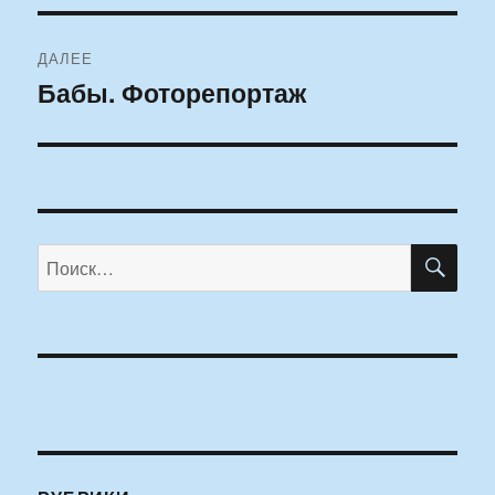
ДАЛЕЕ
Бабы. Фоторепортаж
Следующая
запись:
ПО
Искать: