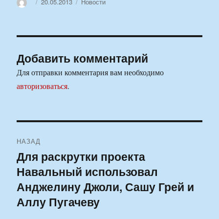
Автор
Опубликовано
Рубрики
20.05.2013
Новости
Добавить комментарий
Для отправки комментария вам необходимо
авторизоваться
.
Навигация
НАЗАД
по
Для раскрутки проекта
Предыдущая
Навальный использовал
запись:
записям
Анджелину Джоли, Сашу Грей и
Аллу Пугачеву