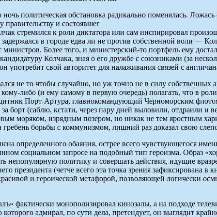
ночь политическая обстановка радикально поменялась. Ложась 
 правительству и состоявшег
олчак стремился к роли диктатора или сам инспирировал произош
и задержался в городе едва ли не против собственной воли — Ко
министров. Более того, и министерский-то портфель ему досталс
ндидатуру Колчака, зная о его дружбе с союзниками (за нескол
то он употребит свой авторитет для налаживания связей с англич
ался не то чтобы случайно, но уж точно не в силу собственных
кому-либо (и ему самому в первую очередь) полагать, что в р
защитник Порт-Артура, главнокомандующий Черноморским флото
 борт (саблю, кстати, через пару дней выловили, отдраили и ве
овым моряком, изрядным позером, но никак не тем яростным хар
 гребень борьбы с коммунизмом, лишний раз доказал свою слепо
шена определенного обаяния, острее всего чувствующегося име
инном социальном запросе на подобный тип героизма. Образ «хо
ть непопулярную политику и совершать действия, идущие вразре
его президента (четче всего эта точка зрения зафиксирована в 
расивой и героической метафорой, позволяющей логически осмы
ъ» фактически монополизировал кинозалы, а на подходе телеви
которого адмирал, по сути дела, претендует, он выглядит крайн