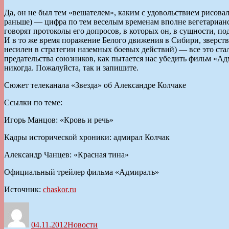
Да, он не был тем «вешателем», каким с удовольствием рисовала
раньше) — цифра по тем веселым временам вполне вегетариан
говорят протоколы его допросов, в которых он, в сущности, по
И в то же время поражение Белого движения в Сибири, зверств
несилен в стратегии наземных боевых действий) — все это ста
предательства союзников, как пытается нас убедить фильм «А
никогда. Пожалуйста, так и запишите.
Сюжет телеканала «Звезда» об Александре Колчаке
Ссылки по теме:
Игорь Манцов: «Кровь и речь»
Кадры исторической хроники: адмирал Колчак
Александр Чанцев: «Красная тина»
Официальный трейлер фильма «Адмиралъ»
Источник:
chaskor.ru
Автор
Опубликовано
Рубрики
04.11.2012
Новости