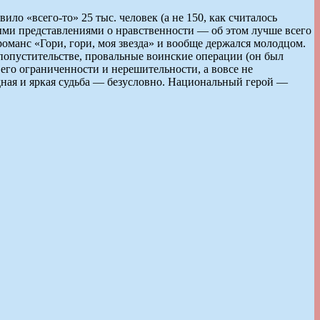
ило «всего-то» 25 тыс. человек (а не 150, как считалось
ыми представлениями о нравственности — об этом лучше всего
романс «Гори, гори, моя звезда» и вообще держался молодцом.
 попустительстве, провальные воинские операции (он был
его ограниченности и нерешительности, а вовсе не
дная и яркая судьба — безусловно. Национальный герой —