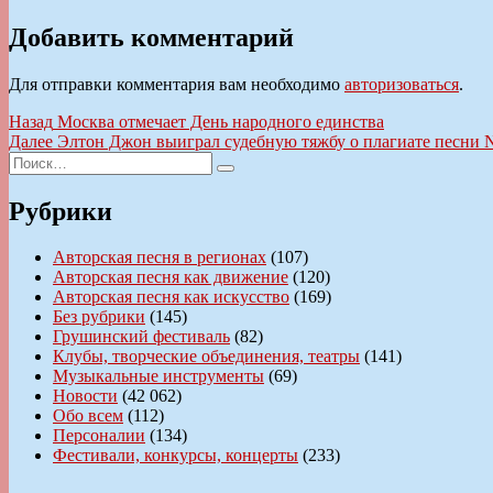
Добавить комментарий
Для отправки комментария вам необходимо
авторизоваться
.
Навигация
Предыдущая
Назад
Москва отмечает День народного единства
запись:
Следующая
Далее
Элтон Джон выиграл судебную тяжбу о плагиате песни N
по
Искать:
запись:
Поиск
записям
Рубрики
Авторская песня в регионах
(107)
Авторская песня как движение
(120)
Авторская песня как искусство
(169)
Без рубрики
(145)
Грушинский фестиваль
(82)
Клубы, творческие объединения, театры
(141)
Музыкальные инструменты
(69)
Новости
(42 062)
Обо всем
(112)
Персоналии
(134)
Фестивали, конкурсы, концерты
(233)