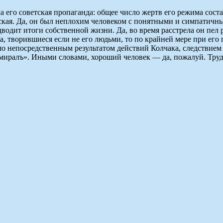
 его советская пропаганда: общее число жертв его режима состав
ская. Да, он был неплохим человеком с понятными и симпатичн
дводит итоги собственной жизни. Да, во время расстрела он пел 
а, творившиеся если не его людьми, то по крайней мере при его
ло непосредственным результатом действий Колчака, следствием 
дмиралъ». Иными словами, хороший человек — да, пожалуй. Тру