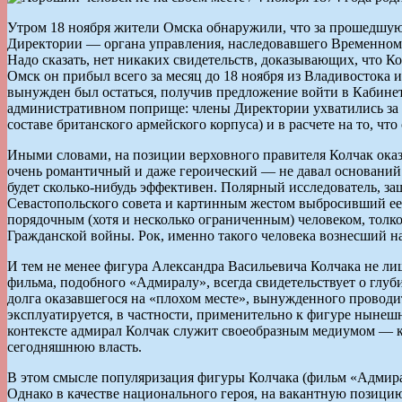
Утром 18 ноября жители Омска обнаружили, что за прошедшую 
Директории — органа управления, наследовавшего Временному
Надо сказать, нет никаких свидетельств, доказывающих, что К
Омск он прибыл всего за месяц до 18 ноября из Владивостока 
вынужден был остаться, получив предложение войти в Кабинет 
административном поприще: члены Директории ухватились за ка
составе британского армейского корпуса) и в расчете на то, ч
Иными словами, на позиции верховного правителя Колчак оказ
очень романтичный и даже героический — не давал оснований 
будет сколько-нибудь эффективен. Полярный исследователь, 
Севастопольского совета и картинным жестом выбросивший ее за
порядочным (хотя и несколько ограниченным) человеком, толк
Гражданской войны. Рок, именно такого человека вознесший на
И тем не менее фигура Александра Васильевича Колчака не ли
фильма, подобного «Адмиралу», всегда свидетельствует о глуб
долга оказавшегося на «плохом месте», вынужденного проводи
эксплуатируется, в частности, применительно к фигуре нынешн
контексте адмирал Колчак служит своеобразным медиумом — к
сегодняшнюю власть.
В этом смысле популяризация фигуры Колчака (фильм «Адмирал
Однако в качестве национального героя, на вакантную позицию 