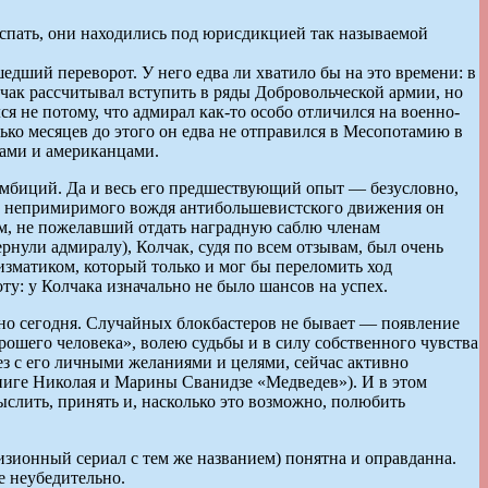
спать, они находились под юрисдикцией так называемой
едший переворот. У него едва ли хватило бы на это времени: в
лчак рассчитывал вступить в ряды Добровольческой армии, но
я не потому, что адмирал как-то особо отличился на военно-
ько месяцев до этого он едва не отправился в Месопотамию в
анами и американцами.
 амбиций. Да и весь его предшествующий опыт — безусловно,
оли непримиримого вождя антибольшевистского движения он
м, не пожелавший отдать наградную саблю членам
рнули адмиралу), Колчак, судя по всем отзывам, был очень
изматиком, который только и мог бы переломить ход
ту: у Колчака изначально не было шансов на успех.
нно сегодня. Случайных блокбастеров не бывает — появление
рошего человека», волею судьбы и в силу собственного чувства
з с его личными желаниями и целями, сейчас активно
книге Николая и Марины Сванидзе «Медведев»). И в этом
слить, принять и, насколько это возможно, полюбить
зионный сериал с тем же названием) понятна и оправданна.
е неубедительно.