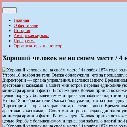
Перейти
к
Меню
Ильменский фестиваль авторской песни
содержимому
Главная
О фестивале
История
Авторская музыка
Программа
Организаторы и спонсоры
Хороший человек не на своём месте / 4
Утром 18 ноября жители Омска обнаружили, что за прошедшую 
Директории — органа управления, наследовавшего Временному п
арестованы казаками, а Совет министров передал единоличну
министра армии и флота. В тот же день Колчак принял возложе
целью борьбу с большевизмом и призывал забыть о партийной 
Утром 18 ноября жители Омска обнаружили, что за прошедшую 
Директории — органа управления, наследовавшего Временному п
арестованы казаками, а Совет министров передал единоличну
министра армии и флота. В тот же день Колчак принял возложе
целью борьбу с большевизмом и призывал забыть о партийной 