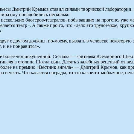
ьесы Дмитрий Крымов ставил силами творческой лаборатории, к
пира ему понадобились несколько
м нескольких блогеров-театралов, побывавших на прогоне, уже мо
делается театр». А также про то, что «дело это трудоёмкое, хру
к:
друг с другом должны, по-моему, вызвать в человеке некоторую
, и не понравится».
е более чем искушенной. Сначала — зрителям Всемирного Шексп
тиваля в столице Шотландии. Десять хвалебных рецензий от ве
олее на премию «Вестник ангела» — Дмитрий Крымов, как призн
и честь. Что касается награды, то это какое-то заоблачное, нео