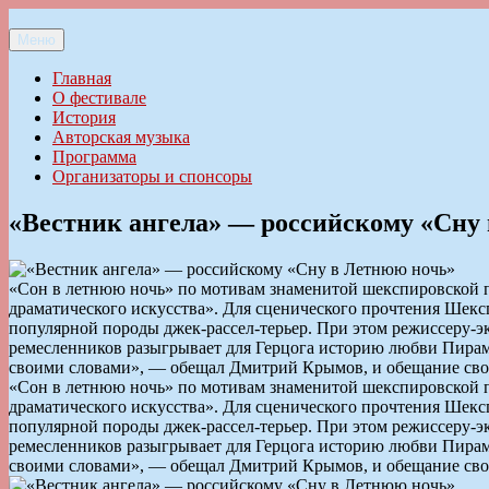
Перейти
к
Меню
Ильменский фестиваль авторской песни
содержимому
Главная
О фестивале
История
Авторская музыка
Программа
Организаторы и спонсоры
«Вестник ангела» — российскому «Сну
«Сон в летнюю ночь» по мотивам знаменитой шекспировской п
драматического искусства». Для сценического прочтения Шекс
популярной породы джек-рассел-терьер. При этом режиссеру-э
ремесленников разыгрывает для Герцога историю любви Пирама 
своими словами», — обещал Дмитрий Крымов, и обещание сво
«Сон в летнюю ночь» по мотивам знаменитой шекспировской п
драматического искусства». Для сценического прочтения Шекс
популярной породы джек-рассел-терьер. При этом режиссеру-э
ремесленников разыгрывает для Герцога историю любви Пирама 
своими словами», — обещал Дмитрий Крымов, и обещание сво