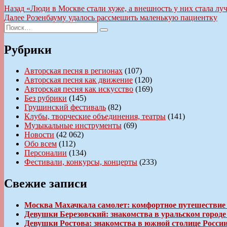
Навигация
Предыдущая
Назад
«Люди в Москве стали хуже, а внешность у них стала лу
запись:
Следующая
Далее
Розенбауму удалось рассмешить маленькую пациентку
по
Искать:
запись:
Поиск
записям
Рубрики
Авторская песня в регионах
(107)
Авторская песня как движение
(120)
Авторская песня как искусство
(169)
Без рубрики
(145)
Грушинский фестиваль
(82)
Клубы, творческие объединения, театры
(141)
Музыкальные инструменты
(69)
Новости
(42 062)
Обо всем
(112)
Персоналии
(134)
Фестивали, конкурсы, концерты
(233)
Свежие записи
Москва Махачкала самолет: комфортное путешествие
Девушки Березовский: знакомства в уральском город
Девушки Ростова: знакомства в южной столице Росси