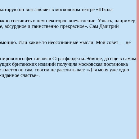
оторую он возглавляет в московском театре «Школа
жно составить о нем некоторое впечатление. Узнать, например,
пкое, абсурдное и таинственно-прекрасное». Сам Дмитрий
 эмоцию. Или какие-то неосознанные мысли. Мой совет — не
ировского фестиваля в Стратфорде-на-Эйвоне, да еще в самом
дущих британских изданий получила московская постановка
ается он сам, совсем не рассчитывал: «Для меня уже одно
жиданное счастье».