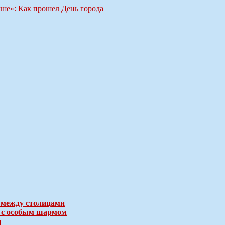
чше»: Как прошел День города
 между столицами
е с особым шармом
и