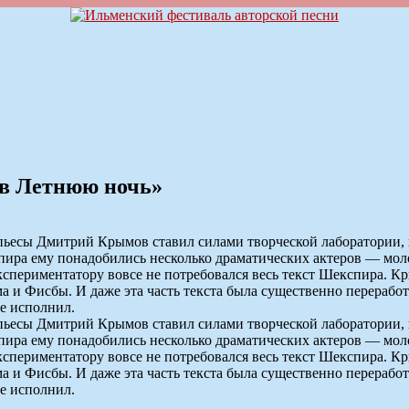
 в Летнюю ночь»
ьесы Дмитрий Крымов ставил силами творческой лаборатории, к
пира ему понадобились несколько драматических актеров — моло
кспериментатору вовсе не потребовался весь текст Шекспира. К
и Фисбы. И даже эта часть текста была существенно переработа
е исполнил.
ьесы Дмитрий Крымов ставил силами творческой лаборатории, к
пира ему понадобились несколько драматических актеров — моло
кспериментатору вовсе не потребовался весь текст Шекспира. К
и Фисбы. И даже эта часть текста была существенно переработа
е исполнил.