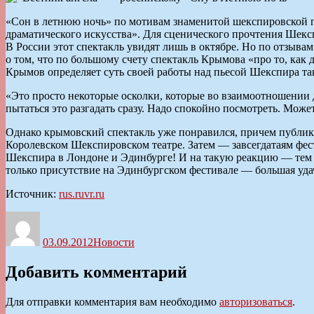
«Сон в летнюю ночь» по мотивам знаменитой шекспировской п
драматического искусства». Для сценического прочтения Шекс
В России этот спектакль увидят лишь в октябре. Но по отзыва
о том, что по большому счету спектакль Крымова «про то, как 
Крымов определяет суть своей работы над пьесой Шекспира та
«Это просто некоторые осколки, которые во взаимоотношении 
пытаться это разгадать сразу. Надо спокойно посмотреть. Может
Однако крымовский спектакль уже понравился, причем публик
Королевском Шекспировском театре. Затем — завсегдатаям фес
Шекспира в Лондоне и Эдинбурге! И на такую реакцию — тем б
только присутствие на Эдинбургском фестивале — большая удача 
Источник:
rus.ruvr.ru
Автор
Опубликовано
Рубрики
03.09.2012
Новости
Добавить комментарий
Для отправки комментария вам необходимо
авторизоваться
.