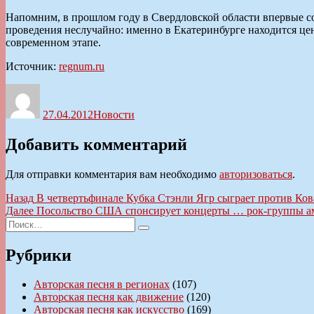
Напомним, в прошлом году в Свердловской области впервые со
проведения неслучайно: именно в Екатеринбурге находится це
современном этапе.
Источник:
regnum.ru
Автор
Опубликовано
Рубрики
27.04.2012
Новости
Добавить комментарий
Для отправки комментария вам необходимо
авторизоваться
.
Навигация
Предыдущая
Назад
В четвертьфинале Кубка Стэнли Ягр сыграет против Ков
запись:
Следующая
Далее
Посольство США спонсирует концерты … рок-группы а
по
Искать:
запись:
Поиск
записям
Рубрики
Авторская песня в регионах
(107)
Авторская песня как движение
(120)
Авторская песня как искусство
(169)