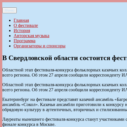
Перейти
к
Меню
Ильменский фестиваль авторской песни
содержимому
Главная
О фестивале
История
Авторская музыка
Программа
Организаторы и спонсоры
В Свердловской области состоится фес
Областной этап фестиваля-конкурса фольклорных казачьих колл
всего региона. Об этом 27 апреля сообщили корреспонденту
Областной этап фестиваля-конкурса фольклорных казачьих колл
всего региона. Об этом 27 апреля сообщили корреспонденту
Екатеринбург на фестивале представят казачий ансамбль «Баг
ансамбль «Сокол». Казачьи ансамбли приготовили к конкурсу 
обрядовую культуру в аутентичных, вторичных и стилизованн
Лауреаты нынешнего фестиваля-конкурса станут участниками 
финале конкурса в Москве.