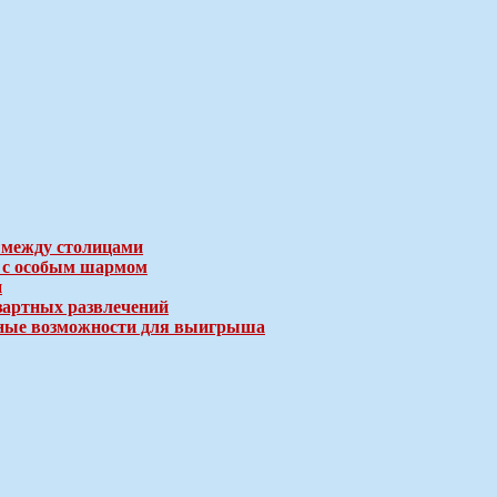
 между столицами
е с особым шармом
и
зартных развлечений
ичные возможности для выигрыша