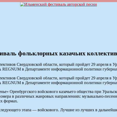
тиваль фольклорных казачьих коллекти
ективов Свердловской области, который пройдет 29 апреля в Ура
 ИА REGNUM в Департаменте информационной политики губернат
ективов Свердловской области, который пройдет 29 апреля в Ура
 ИА REGNUM в Департаменте информационной политики губернат
ренье» Оренбургского войскового казачьего общества при Ураль
номера в различных жанровых направлениях: музыкально-песенн
ых формах.
следующего этапа — войскового. Лучшие из лучших в дальнейше