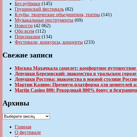
Без рубрики
(145)
Грушинский фестиваль
(82)
Клубы, творческие объединения, театры
(141)
Музыкальные инструменты
(69)
Новости
(42 062)
Обо всем
(112)
Персоналии
(134)
Фестивали, конкурсы, концерты
(233)
Свежие записи
Москва Махачкала самолет: комфортное путешествие
Девушки Березовский: знакомства в уральском город
Девушки Ростова: знакомства в южной столице Росси
Мартин Казино: Премиум-платформа для ценителей а
Martin Casino 800: Рекордный 800% бонус и безгран
Архивы
Архивы
Главная
О фестивале