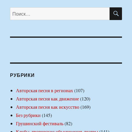
ПО
Искать:
РУБРИКИ
Авторская песня в регионах
(107)
Авторская песня как движение
(120)
Авторская песня как искусство
(169)
Без рубрики
(145)
Грушинский фестиваль
(82)
Клубы, творческие объединения, театры
(141)