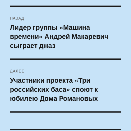
Навигация
НАЗАД
по
Лидер группы «Машина
Предыдущая
времени» Андрей Макаревич
запись:
записям
сыграет джаз
ДАЛЕЕ
Участники проекта «Три
Следующая
российских баса» споют к
запись:
юбилею Дома Романовых