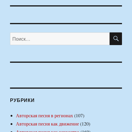
ПО
Искать:
РУБРИКИ
Авторская песня в регионах
(107)
Авторская песня как движение
(120)
Авторская песня как искусство
(169)