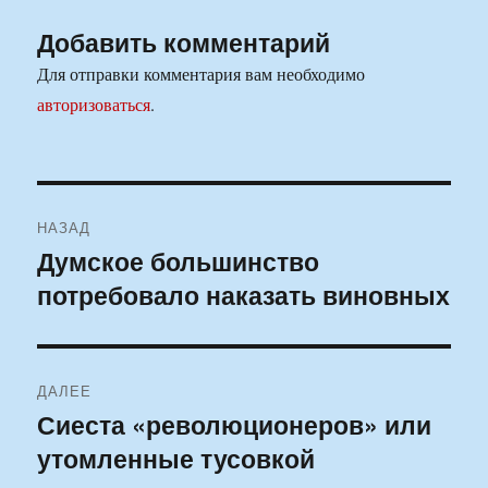
Добавить комментарий
Для отправки комментария вам необходимо
авторизоваться
.
Навигация
НАЗАД
по
Думское большинство
Предыдущая
потребовало наказать виновных
запись:
записям
ДАЛЕЕ
Сиеста «революционеров» или
Следующая
утомленные тусовкой
запись: