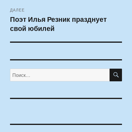
ДАЛЕЕ
Поэт Илья Резник празднует
Следующая
свой юбилей
запись:
ПО
Искать: