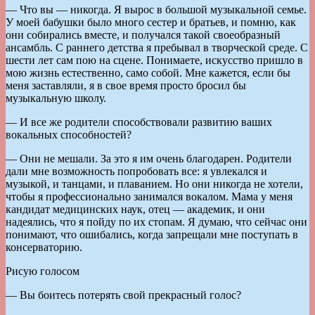
— Что вы — никогда. Я вырос в большой музыкальной семье.
У моей бабушки было много сестер и братьев, и помню, как
они собирались вместе, и получался такой своеобразный
ансамбль. С раннего детства я пребывал в творческой среде. С
шести лет сам пою на сцене. Понимаете, искусство пришло в
мою жизнь естественно, само собой. Мне кажется, если бы
меня заставляли, я в свое время просто бросил бы
музыкальную школу.
— И все же родители способствовали развитию ваших
вокальных способностей?
— Они не мешали. За это я им очень благодарен. Родители
дали мне возможность попробовать все: я увлекался и
музыкой, и танцами, и плаванием. Но они никогда не хотели,
чтобы я профессионально занимался вокалом. Мама у меня
кандидат медицинских наук, отец — академик, и они
надеялись, что я пойду по их стопам. Я думаю, что сейчас они
понимают, что ошибались, когда запрещали мне поступать в
консерваторию.
Рисую голосом
— Вы боитесь потерять свой прекрасный голос?