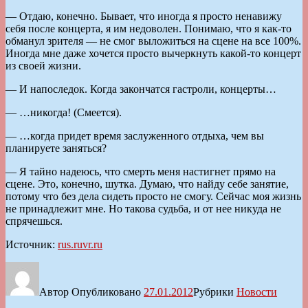
— Отдаю, конечно. Бывает, что иногда я просто ненавижу
себя после концерта, я им недоволен. Понимаю, что я как-то
обманул зрителя — не смог выложиться на сцене на все 100%.
Иногда мне даже хочется просто вычеркнуть какой-то концерт
из своей жизни.
— И напоследок. Когда закончатся гастроли, концерты…
— …никогда! (Смеется).
— …когда придет время заслуженного отдыха, чем вы
планируете заняться?
— Я тайно надеюсь, что смерть меня настигнет прямо на
сцене. Это, конечно, шутка. Думаю, что найду себе занятие,
потому что без дела сидеть просто не смогу. Сейчас моя жизнь
не принадлежит мне. Но такова судьба, и от нее никуда не
спрячешься.
Источник:
rus.ruvr.ru
Автор
Опубликовано
27.01.2012
Рубрики
Новости