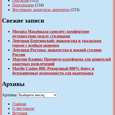
Обо всем
(112)
Персоналии
(134)
Фестивали, конкурсы, концерты
(233)
Свежие записи
Москва Махачкала самолет: комфортное
путешествие между столицами
Девушки Березовский: знакомства в уральском
городе с особым шармом
Девушки Ростова: знакомства в южной столице
России
Мартин Казино: Премиум-платформа для ценителей
азартных развлечений
Martin Casino 800: Рекордный 800% бонус и
безграничные возможности для выигрыша
Архивы
Архивы
Главная
О фестивале
История