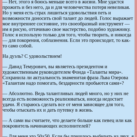
— Нет, этого я боюсь меньше всего в жизни. Мне удастся
прожить и без него, да и для человечества потеря невеликая.
Но у меня есть страх лишиться удовольствия петь и
возможности доносить свой талант до людей. Голос выражает
мое внутреннее состояние, это своеобразный инструмент —
им я рисую, оттачиваю свое мастерство, подобно художнику.
Голос я использую только для того, чтобы творить, и никогда
— для покорения, соблазнения. Если это происходит, то как-
то само собой.
На дуэль? С удовольствием!
— Давид Темурович, вы являетесь президентом и
художественным руководителем Фонда «Таланты мира».
Сохранила ли актуальность знаменитая фраза Льва Озерова
«Талантам надо помогать, бездарности пробьются сами»?
— Абсолютно. Ведь талантливых людей много, но у них не
всегда есть возможность реализоваться, иногда недостает
удачи. Я стараюсь сделать все от меня зависящее для того,
чтобы отыскать их и дать путевку в жизнь.
— А сами вы считаете, что делаете больше как певец или как
покровитель начинающих исполнителей?
— Для меня это 50×50. Если бы пришлось выбирать из двух, я