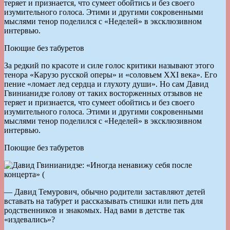
теряет и признается, что сумеет обойтись и без своего
изумительного голоса. Этими и другими сокровенными
мыслями тенор поделился с «Неделей» в эксклюзивном
интервью.
Поющие без табуретов
За редкий по красоте и силе голос критики называют этого
тенора «Карузо русской оперы» и «соловьем XXI века». Его
пение «ломает лед сердца и глухоту души». Но сам Давид
Гвинианидзе голову от таких восторженных отзывов не
теряет и признается, что сумеет обойтись и без своего
изумительного голоса. Этими и другими сокровенными
мыслями тенор поделился с «Неделей» в эксклюзивном
интервью.
Поющие без табуретов
— Давид Темурович, обычно родители заставляют детей
вставать на табурет и рассказывать стишки или петь для
родственников и знакомых. Над вами в детстве так
«издевались»?