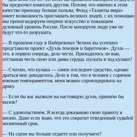
бы предпочел помогать другим. Потому что именно в этом
качестве приношу больше пользы. Фонд «Таланты мира»
имеет возможность приглашать великих людей, с их помощью
мы пропагандируем оперное искусство и повышаем
духовный уровень России. После концертов люди уже не
будут что-то разрушать.
— В прошлом году в Набережных Челнах вы успешно
представили проект «Дуэль теноров и баритонов». Дуэль —
это, в первую очередь, дело чести. Приходилось ли вам,
отстаивая честь свою или дамы сердца, пускать в ход кулаки?
— Считаю, что кулаки — самое последнее средство, однако
драться мне доводилось. Дело в том, что я человек с горячим
южным темпераментом, меня можно спровоцировать на
драку.
— Если бы вас вызвали на настоящую дуэль, приняли бы
вызов?
— С удовольствием. Я всегда доказываю свою правоту в
жизни. Даже если знаю, что это сократит отведенный судьбой
жизненный срок.
— На сцене вы больше отдаете или получаете?