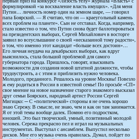
первый приз на конкурсе «Лизость телу» журнала «Власть» с
формулировкой «за восхваление власть имущих». «Для меня
Путин… личность номер один на земном шаре, — говорил
папа Боярский. — Я считаю, что он — краеугольный камень
всех проблем на планете». Сын не отставал. Когда, например,
стало известно о том, что Путин снова будет баллотироваться
на президентских выборах, Сергей Михайлович в восторге
заявил во всеуслышание о своей «несказанной тому радости»,
о том, что именно этот кандидат «больше всех достоин»…
Его личная неудача на декабрьских выборах, как вдруг
выяснилось, стала большой проблемой для самого
губернатора города. Пришлось, говорят, изыскивать
возможности для создания новой штатной должности, чтобы
трудоустроить, а с этим и приблизить нужно человека.
Молодого, преданного. Решалось на уровне Москвы! Повезло
ж ему родиться в России в известной семье! По просьбе «СП»
свое мнение на новое назначение старого знакомого высказал
друг семьи Боярских, народный артист России Сергей
Мигицко: ─ С «политической» стороны я не очень хорошо
знаю Сережу. В смысле, не знаю, чем и как он там занимается.
Я от этой темы вообще далек. Помню его подростком,
юношей. Это был творческий, умный, позитивный молодой
человек. Сережа прекрасно пел и играл на музыкальных
инструментах. Выступал с ансамблем. Выпустил несколько
дисков. Мне его музыка очень нравилась. Думал, пойдет по