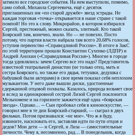
затмило все городские события. На нем выступили, помимо,
само собой, Михаила Сергеевича, ещё с десяток
приглашенных им «по старой дружбе» звезд эстрады. Не
каждая торговая «точка» открывается в наше стране с такой
помпой! Но это к слову. Микрорайон, в котором избирался
Сергей, престижный, можно сказать, элитный. Кто такой
Боярский там, конечно, знали. Но — не повезло. Посто
потому, что партия власти набрала там всего 20,68% голосов,
уступив первенство «Справедливой России». В итоге в ЗакС
по этой территории прошли Константин Сухенко (ЛДПР) и
Андрей Анохин («Справедливая Россия»). Многие в городе
тогда удивлялись: зачем Сергею все это надо? Представитель
известной театральной династии (не только отец, мать и
сестра Боярского, но также его дядья, тетушки, дедушка с
бабушкой были актерами) в свое время показал себя неплохим
музыкантом. У него даже вышли диски, удостоенные
сдержанной отцовой похвалы. Казалось, природа возьмет свое
и вслед за единокровной сестрой Лизой Сергей поклонится
Мельпомене и на горизонте зажжется ещё одна «боярская
звезда». Однако… ─ Сын пробовал себя в киноискусстве, —
говорил мне в те дни Боярский-старший, — сыграл в двух
фильмах. Потом признавался: «не мое». Что ж я буду,
извините, насиловать его, заставляя идти по пути отцов и
дедов? Мои дети — и Сергей, и Лиза — самостоятельные
личности. Чему я, несомненно, рад… В понедельник, когда