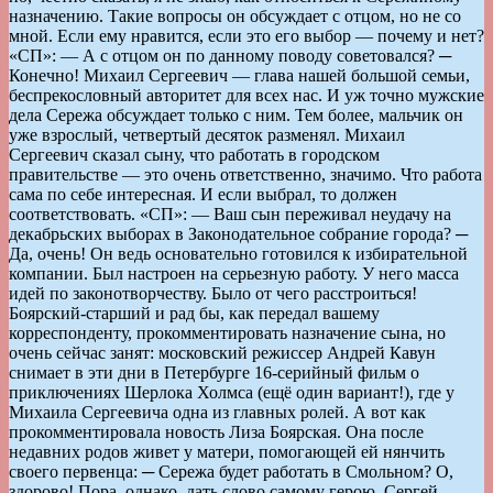
назначению. Такие вопросы он обсуждает с отцом, но не со
мной. Если ему нравится, если это его выбор — почему и нет?
«СП»: — А с отцом он по данному поводу советовался? ─
Конечно! Михаил Сергеевич — глава нашей большой семьи,
беспрекословный авторитет для всех нас. И уж точно мужские
дела Сережа обсуждает только с ним. Тем более, мальчик он
уже взрослый, четвертый десяток разменял. Михаил
Сергеевич сказал сыну, что работать в городском
правительстве — это очень ответственно, значимо. Что работа
сама по себе интересная. И если выбрал, то должен
соответствовать. «СП»: — Ваш сын переживал неудачу на
декабрьских выборах в Законодательное собрание города? ─
Да, очень! Он ведь основательно готовился к избирательной
компании. Был настроен на серьезную работу. У него масса
идей по законотворчеству. Было от чего расстроиться!
Боярский-старший и рад бы, как передал вашему
корреспонденту, прокомментировать назначение сына, но
очень сейчас занят: московский режиссер Андрей Кавун
снимает в эти дни в Петербурге 16-серийный фильм о
приключениях Шерлока Холмса (ещё один вариант!), где у
Михаила Сергеевича одна из главных ролей. А вот как
прокомментировала новость Лиза Боярская. Она после
недавних родов живет у матери, помогающей ей нянчить
своего первенца: ─ Сережа будет работать в Смольном? О,
здорово! Пора, однако, дать слово самому герою. Сергей