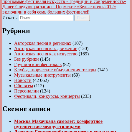
программе фестиваля искусств «Традиции и современность»
Далее
Следующая запись:
Пермские «Белые ночи-2012»
включили в себя семь больших фестивалей
Искать:
Поиск
Рубрики
Авторская песня в регионах
(107)
Авторская песня как движение
(120)
Авторская песня как искусство
(169)
Без рубрики
(145)
Грушинский фестиваль
(82)
Клубы, творческие объединения, театры
(141)
Музыкальные инструменты
(69)
Новости
(42 062)
Обо всем
(112)
Персоналии
(134)
Фестивали, конкурсы, концерты
(233)
Свежие записи
Москва Махачкала самолет: комфортное
путешествие между столицами
Девушки Березовский: знакомства в уральском