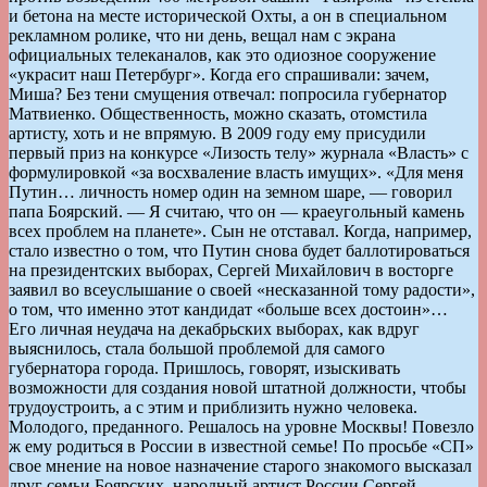
и бетона на месте исторической Охты, а он в специальном
рекламном ролике, что ни день, вещал нам с экрана
официальных телеканалов, как это одиозное сооружение
«украсит наш Петербург». Когда его спрашивали: зачем,
Миша? Без тени смущения отвечал: попросила губернатор
Матвиенко. Общественность, можно сказать, отомстила
артисту, хоть и не впрямую. В 2009 году ему присудили
первый приз на конкурсе «Лизость телу» журнала «Власть» с
формулировкой «за восхваление власть имущих». «Для меня
Путин… личность номер один на земном шаре, — говорил
папа Боярский. — Я считаю, что он — краеугольный камень
всех проблем на планете». Сын не отставал. Когда, например,
стало известно о том, что Путин снова будет баллотироваться
на президентских выборах, Сергей Михайлович в восторге
заявил во всеуслышание о своей «несказанной тому радости»,
о том, что именно этот кандидат «больше всех достоин»…
Его личная неудача на декабрьских выборах, как вдруг
выяснилось, стала большой проблемой для самого
губернатора города. Пришлось, говорят, изыскивать
возможности для создания новой штатной должности, чтобы
трудоустроить, а с этим и приблизить нужно человека.
Молодого, преданного. Решалось на уровне Москвы! Повезло
ж ему родиться в России в известной семье! По просьбе «СП»
свое мнение на новое назначение старого знакомого высказал
друг семьи Боярских, народный артист России Сергей