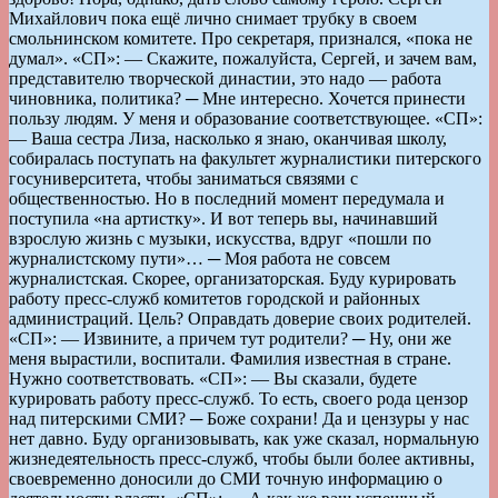
Михайлович пока ещё лично снимает трубку в своем
смольнинском комитете. Про секретаря, признался, «пока не
думал». «СП»: — Скажите, пожалуйста, Сергей, и зачем вам,
представителю творческой династии, это надо — работа
чиновника, политика? ─ Мне интересно. Хочется принести
пользу людям. У меня и образование соответствующее. «СП»:
— Ваша сестра Лиза, насколько я знаю, оканчивая школу,
собиралась поступать на факультет журналистики питерского
госуниверситета, чтобы заниматься связями с
общественностью. Но в последний момент передумала и
поступила «на артистку». И вот теперь вы, начинавший
взрослую жизнь с музыки, искусства, вдруг «пошли по
журналистскому пути»… ─ Моя работа не совсем
журналистская. Скорее, организаторская. Буду курировать
работу пресс-служб комитетов городской и районных
администраций. Цель? Оправдать доверие своих родителей.
«СП»: — Извините, а причем тут родители? ─ Ну, они же
меня вырастили, воспитали. Фамилия известная в стране.
Нужно соответствовать. «СП»: — Вы сказали, будете
курировать работу пресс-служб. То есть, своего рода цензор
над питерскими СМИ? ─ Боже сохрани! Да и цензуры у нас
нет давно. Буду организовывать, как уже сказал, нормальную
жизнедеятельность пресс-служб, чтобы были более активны,
своевременно доносили до СМИ точную информацию о