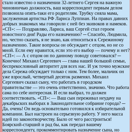
стало известно о назначении 32-летнего Сергея на важную
чиновничью должность, ваш корреспондент первым делом
позвонила опять-таки его родителям. Трубку сняла мама,
заслуженная артистка РФ Лариса Луппиан. На правах давних
добрых знакомых мы говорили с ней без экивоков и намеков.
«СП»: — Поздравляю, Лариса, ваш Сергей стал героем
новостного дня! Рады его назначению? ─ Спасибо, Людмила,
но, честно сказать, я не знаю, как относиться к Сережиному
назначению. Такие вопросы он обсуждает с отцом, но не со
мной. Если ему нравится, если это его выбор — почему и нет?
«СП»: — А с отцом он по данному поводу советовался? ─
Конечно! Михаил Сергеевич — глава нашей большой семьи,
беспрекословный авторитет для всех нас. И уж точно мужские
дела Сережа обсуждает только с ним. Тем более, мальчик он
уже взрослый, четвертый десяток разменял. Михаил
Сергеевич сказал сыну, что работать в городском
правительстве — это очень ответственно, значимо. Что работа
сама по себе интересная. И если выбрал, то должен
соответствовать. «СП»: — Ваш сын переживал неудачу на
декабрьских выборах в Законодательное собрание города? ─
Да, очень! Он ведь основательно готовился к избирательной
компании. Был настроен на серьезную работу. У него масса
идей по законотворчеству. Было от чего расстроиться!
Боярский-старший и рад бы, как передал вашему
корреспонденту, прокомментировать назначение сына, но