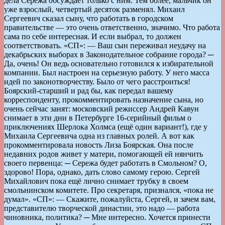
дела Сережа обсуждает только с ним. Тем более, мальчик он
уже взрослый, четвертый десяток разменял. Михаил
Сергеевич сказал сыну, что работать в городском
правительстве — это очень ответственно, значимо. Что работа
сама по себе интересная. И если выбрал, то должен
соответствовать. «СП»: — Ваш сын переживал неудачу на
декабрьских выборах в Законодательное собрание города? ─
Да, очень! Он ведь основательно готовился к избирательной
компании. Был настроен на серьезную работу. У него масса
идей по законотворчеству. Было от чего расстроиться!
Боярский-старший и рад бы, как передал вашему
корреспонденту, прокомментировать назначение сына, но
очень сейчас занят: московский режиссер Андрей Кавун
снимает в эти дни в Петербурге 16-серийный фильм о
приключениях Шерлока Холмса (ещё один вариант!), где у
Михаила Сергеевича одна из главных ролей. А вот как
прокомментировала новость Лиза Боярская. Она после
недавних родов живет у матери, помогающей ей нянчить
своего первенца: ─ Сережа будет работать в Смольном? О,
здорово! Пора, однако, дать слово самому герою. Сергей
Михайлович пока ещё лично снимает трубку в своем
смольнинском комитете. Про секретаря, признался, «пока не
думал». «СП»: — Скажите, пожалуйста, Сергей, и зачем вам,
представителю творческой династии, это надо — работа
чиновника, политика? ─ Мне интересно. Хочется принести