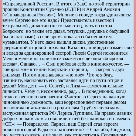
«Справедливой России». В итоге в ЗакС по этой территории
прошли Константин Сухенко (ЛДПР) и Андрей Анохин
(«Справедливая Россия»). Многие в городе тогда удивлялись:
зачем Сергею все это надо? Представитель известной
театральной династии (не только отец, мать и сестра
Боярского, но также его дядья, тетушки, дедушка с бабушкой
были актерами) в свое время показал себя неплохим
музыкантом. У него даже вышли диски, удостоенные
сдержанной отцовой похвалы. Казалось, природа возьмет свое
и вслед за единокровной сестрой Лизой Сергей поклонится
Мельпомене и на горизонте зажжется ещё одна «боярская
звезда». Однако… ─ Сын пробовал себя в киноискусстве, —
говорил мне в те дни Боярский-старший, — сыграл в двух
фильмах. Потом признавался: «не мое». Что ж я буду,
извините, насиловать его, заставляя идти по пути отцов и
дедов? Мои дети — и Сергей, и Лиза — самостоятельные
личности. Чему я, несомненно, рад… В понедельник, когда
стало известно о назначении 32-летнего Сергея на важную
чиновничью должность, ваш корреспондент первым делом
позвонила опять-таки его родителям. Трубку сняла мама,
заслуженная артистка РФ Лариса Луппиан. На правах давних
добрых знакомых мы говорили с ней без экивоков и намеков.
«СП»: — Поздравляю, Лариса, ваш Сергей стал героем
новостного дня! Рады его назначению? ─ Спасибо, Людмила,
но, честно сказать, я не знаю, как относиться к Сережиному