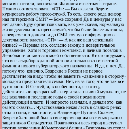
меня вырастили, воспитали. Фамилия известная в стране.
Нужно соответствовать. «СП»: — Вы сказали, будете
курировать работу пресс-служб. То есть, своего рода цензор
над питерскими СМИ? ─ Боже сохрани! Да и цензуры у нас
нет давно. Буду организовывать, как уже сказал, нормальную
жизнедеятельность пресс-служб, чтобы были более активны,
своевременно доносили до СМИ точную информацию о
деятельности власти. «СП»: — А как же ваш успешный
бизнес? ─ Передал его, согласно закону, в доверительное
управление. Хотя и торговый комплекс, и дачный поселок в
Ленобласти остаются в моей собственности. Кто-то подумает,
что весь сыр-бор в данной истории только из-за известной
фамилии нового губернаторского назначенца. И да, и нет. Да,
потому что, конечно, Боярские в России не первое
десятилетие на виду, чтобы не заметить «движение в сторону»
молодого представителя семьи. Нет, из-за того, что не так все
тут просто. И Сергей, и, в особенности, его отец,
действительно прекрасный актер и талантливый музыкант, не
раз заявляли в последние годы о своей преданности
действующей власти. И непросто заявляли, а делали это, как
бы это сказать… Чувствовалась некая лесть в сладких речах
отца и сына, в частности, о Владимире Путине. Скажем,
Боярский-старший был в свое время одним из самых рьяных
защитников Охта-центра. Практически весь город выступал
против возведения 400-метровой башни «Газпрома» из стекла