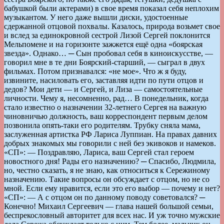
бабушкой были актерами) в свое время показал себя неплохим
музыкантом. У него даже вышли диски, удостоенные
сдержанной отцовой похвалы. Казалось, природа возьмет свое
и вслед за единокровной сестрой Лизой Сергей поклонится
Мельпомене и на горизонте зажжется ещё одна «боярская
звезда». Однако… ─ Сын пробовал себя в киноискусстве, —
говорил мне в те дни Боярский-старший, — сыграл в двух
фильмах. Потом признавался: «не мое». Что ж я буду,
извините, насиловать его, заставляя идти по пути отцов и
дедов? Мои дети — и Сергей, и Лиза — самостоятельные
личности. Чему я, несомненно, рад… В понедельник, когда
стало известно о назначении 32-летнего Сергея на важную
чиновничью должность, ваш корреспондент первым делом
позвонила опять-таки его родителям. Трубку сняла мама,
заслуженная артистка РФ Лариса Луппиан. На правах давних
добрых знакомых мы говорили с ней без экивоков и намеков.
«СП»: — Поздравляю, Лариса, ваш Сергей стал героем
новостного дня! Рады его назначению? ─ Спасибо, Людмила,
но, честно сказать, я не знаю, как относиться к Сережиному
назначению. Такие вопросы он обсуждает с отцом, но не со
мной. Если ему нравится, если это его выбор — почему и нет?
«СП»: — А с отцом он по данному поводу советовался? ─
Конечно! Михаил Сергеевич — глава нашей большой семьи,
беспрекословный авторитет для всех нас. И уж точно мужские