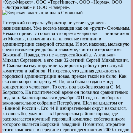
«Хаус-Маркет», ООО «ТоргИнвест», ООО «Норма», ООО
«Экстра клаб» и ООО «Галерея».
Питерский генерал-губернатор не устает удивлять
назначениями. Уже восемь месяцев как он «рулит» Смольным.
Немало привел с собой за это время «варягов» — чиновников
из Москвы, назначив их на ключевые позиции в
администрации cеверной cтолицы. И вот, наконец, мелькнуло
среди назначенцев до боли знакомое, чисто питерское имя —
Боярский. Правда, это не «всероссийский д, Артаньян»
Михаил Сергеевич, а его сын 32-летний Сергей Михайлович.
В Смольном ему поручили курировать работу пресс-служб
комитетов и районов. Интересно, что данная должность в
городской администрации новая, прежде такой не было. Как
сказали корреспонденту «СП», она была создана «под
конкретного человека». То есть, под экс-бизнесмена С. М.
Боярского. На политической арене он появился сравнительно
недавно. Баллотировался в декабре 2011 года на выборах в
законодательное собрание Петербурга. Шел кандидатом от
«Единой России». Его 44-й избирательный округ находился,
казалось бы, удачно — в Приморском районе города, где
располагается крупный торговый комплекс, собственником
которого является Боярский–младший. Помнится, открытие
этого комплекса в середине первого десятилетия 2000-х годов