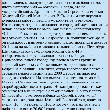
вот, наконец, мелькнуло среди назначенцев до боли знакомое,
чисто питерское имя — Боярский. Правда, это не
«всероссийский д, Артаньян» Михаил Сергеевич, а его сын
32-летний Сергей Михайлович. В Смольном ему поручили
курировать работу пресс-служб комитетов и районов.
Интересно, что данная должность в городской администрации
новая, прежде такой не было. Как сказали корреспонденту
«СП», она была создана «под конкретного человека». То есть,
под экс-бизнесмена С. М. Боярского. На политической арене
он появился сравнительно недавно. Баллотировался в декабре
2011 года на выборах в законодательное собрание Петербурга.
Шел кандидатом от «Единой России». Его 44-й
избирательный округ находился, казалось бы, удачно — в
Приморском районе города, где располагается крупный
торговый комплекс, собственником которого является
Боярский–младший. Помнится, открытие этого комплекса в
середине первого десятилетия 2000-х годов затмило все
городские события. На нем выступили, помимо, само собой,
Михаила Сергеевича, ещё с десяток приглашенных им «по
старой дружбе» звезд эстрады. Не каждая торговая «точка»
открывается в наше стране с такой помпой! Но это к слову.
Микрорайон, в котором избирался Сергей, престижный,
можно сказать, элитный. Кто такой Боярский там, конечно,
знали. Но — не повезло. Посто потому, что партия власти
набрала там всего 20,68% голосов, уступив первенство