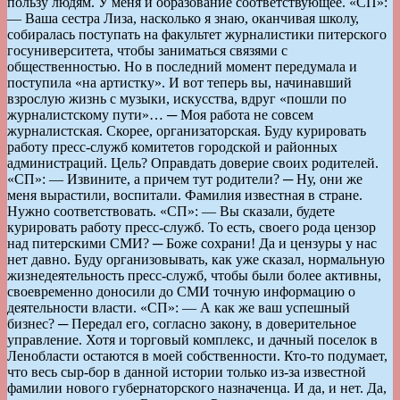
пользу людям. У меня и образование соответствующее. «СП»:
— Ваша сестра Лиза, насколько я знаю, оканчивая школу,
собиралась поступать на факультет журналистики питерского
госуниверситета, чтобы заниматься связями с
общественностью. Но в последний момент передумала и
поступила «на артистку». И вот теперь вы, начинавший
взрослую жизнь с музыки, искусства, вдруг «пошли по
журналистскому пути»… ─ Моя работа не совсем
журналистская. Скорее, организаторская. Буду курировать
работу пресс-служб комитетов городской и районных
администраций. Цель? Оправдать доверие своих родителей.
«СП»: — Извините, а причем тут родители? ─ Ну, они же
меня вырастили, воспитали. Фамилия известная в стране.
Нужно соответствовать. «СП»: — Вы сказали, будете
курировать работу пресс-служб. То есть, своего рода цензор
над питерскими СМИ? ─ Боже сохрани! Да и цензуры у нас
нет давно. Буду организовывать, как уже сказал, нормальную
жизнедеятельность пресс-служб, чтобы были более активны,
своевременно доносили до СМИ точную информацию о
деятельности власти. «СП»: — А как же ваш успешный
бизнес? ─ Передал его, согласно закону, в доверительное
управление. Хотя и торговый комплекс, и дачный поселок в
Ленобласти остаются в моей собственности. Кто-то подумает,
что весь сыр-бор в данной истории только из-за известной
фамилии нового губернаторского назначенца. И да, и нет. Да,