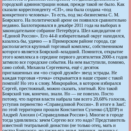
городской администрации новая, прежде такой не было. Как
сказали корреспонденту «СП», она была создана «под
конкретного человека». То есть, под экс-бизнесмена С. М.
Боярского. На политической арене он появился сравнительно
недавно. Баллотировался в декабре 2011 года на выборах в
законодательное собрание Петербурга. Шел кандидатом от
«Единой России». Его 44-й избирательный округ находился,
казалось бы, удачно — в Приморском районе города, где
располагается крупный торговый комплекс, собственником
которого является Боярский–младший. Помнится, открытие
этого комплекса в середине первого десятилетия 2000-х годов
затмило все городские события. На нем выступили, помимо,
само собой, Михаила Сергеевича, ещё с десяток
приглашенных им «по старой дружбе» звезд эстрады. Не
каждая торговая «точка» открывается в наше стране с такой
помпой! Но это к слову. Микрорайон, в котором избирался
Сергей, престижный, можно сказать, элитный. Кто такой
Боярский там, конечно, знали. Но — не повезло. Посто
потому, что партия власти набрала там всего 20,68% голосов,
уступив первенство «Справедливой России». В итоге в ЗакС
по этой территории прошли Константин Сухенко (ЛДПР) и
Андрей Анохин («Справедливая Россия»). Многие в городе
тогда удивлялись: зачем Сергею все это надо? Представитель
известной театральной династии (не только отец, мать и
сестра Боярского, но также его дядья, тетушки, дедушка с