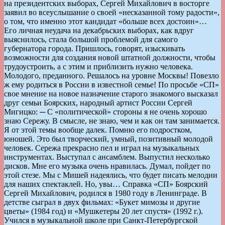
на президентских выборах, Сергей Михайлович в восторге
заявил во всеуслышание о своей «несказанной тому радости»,
о том, что именно этот кандидат «больше всех достоин»…
Его личная неудача на декабрьских выборах, как вдруг
выяснилось, стала большой проблемой для самого
губернатора города. Пришлось, говорят, изыскивать
возможности для создания новой штатной должности, чтобы
трудоустроить, а с этим и приблизить нужно человека.
Молодого, преданного. Решалось на уровне Москвы! Повезло
ж ему родиться в России в известной семье! По просьбе «СП»
свое мнение на новое назначение старого знакомого высказал
друг семьи Боярских, народный артист России Сергей
Мигицко: ─ С «политической» стороны я не очень хорошо
знаю Сережу. В смысле, не знаю, чем и как он там занимается.
Я от этой темы вообще далек. Помню его подростком,
юношей. Это был творческий, умный, позитивный молодой
человек. Сережа прекрасно пел и играл на музыкальных
инструментах. Выступал с ансамблем. Выпустил несколько
дисков. Мне его музыка очень нравилась. Думал, пойдет по
этой стезе. Мы с Мишей надеялись, что будет писать мелодии
для наших спектаклей. Но, увы… Справка «СП» Боярский
Сергей Михайлович, родился в 1980 году в Ленинграде. В
детстве сыграл в двух фильмах: «Букет мимозы и другие
цветы» (1984 год) и «Мушкетеры 20 лет спустя» (1992 г.).
Учился в музыкальной школе при Санкт-Петербургской