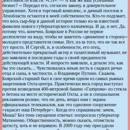
деятельности власти. «СП»: — А как же ваш успешный
бизнес? ─ Передал его, согласно закону, в доверительное
управление. Хотя и торговый комплекс, и дачный поселок в
Ленобласти остаются в моей собственности. Кто-то подумает,
что весь сыр-бор в данной истории только из-за известной
фамилии нового губернаторского назначенца. И да, и нет. Да,
потому что, конечно, Боярские в России не первое
десятилетие на виду, чтобы не заметить «движение в сторону»
молодого представителя семьи. Нет, из-за того, что не так все
тут просто. И Сергей, и, в особенности, его отец,
действительно прекрасный актер и талантливый музыкант, не
раз заявляли в последние годы о своей преданности
действующей власти. И непросто заявляли, а делали это, как
бы это сказать… Чувствовалась некая лесть в сладких речах
отца и сына, в частности, о Владимире Путине. Скажем,
Боярский-старший был в свое время одним из самых рьяных
защитников Охта-центра. Практически весь город выступал
против возведения 400-метровой башни «Газпрома» из стекла
и бетона на месте исторической Охты, а он в специальном
рекламном ролике, что ни день, вещал нам с экрана
официальных телеканалов, как это одиозное сооружение
«украсит наш Петербург». Когда его спрашивали: зачем,
Миша? Без тени смущения отвечал: попросила губернатор
Матвиенко. Общественность, можно сказать, отомстила
артисту, хоть и не впрямую. В 2009 году ему присудили