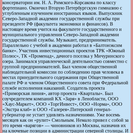
консерватории им. Н. А. Римского-Корсакова по классу
фортепиано. Окончил Вторую Петербургскую гимназию с
углубленным изучением иностранных языков. Выпускник
Северо-Западной академии государственной службы при
президенте РФ (факультета экономики и финансов). В
настоящее время учится на факультете государственного и
муниципального управления Северо-Западной академии
государственной службы. Музыкант, предприниматель.
Параллельно с учебой в академии работал в «Балтонэксим
банке». Участник инвестиционных проектов ТРК «Южный
Полюс», ТК «Променад», дачного поселка у Мичуринского
озера. Занимался управленческой деятельностью совместно с
группой предпринимателей. Был членом общественной
наблюдательной комиссии по соблюдению прав человека в
местах принудительного содержания при Общественной
палате РФ и членом Общественного совета при Федеральной
службе исполнения наказаний. Создатель проекта
«Приморская линия», автор проекта «Кварталы». Был
соучредителем компаний КХ «Заря» в Ленобласти, ООО
«Хаус-Маркет», ООО «ТоргИнвест», ООО «Норма», ООО
«Экстра клаб» и ООО «Галерея».
Питерский генерал-
губернатор не устает удивлять назначениями. Уже восемь
месяцев как он «рулит» Смольным. Немало привел с собой за
это время «варягов» — чиновников из Москвы, назначив их
на ключевые позиции в администрации cеверной cтолицы. И