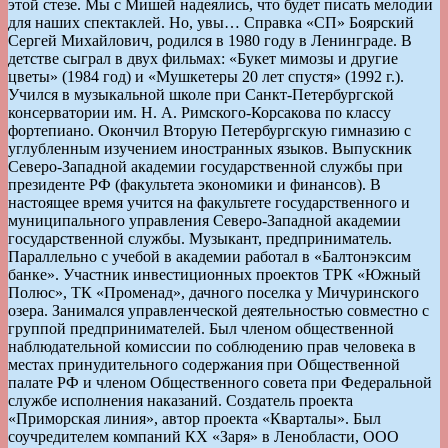
этой стезе. Мы с Мишей надеялись, что будет писать мелодии
для наших спектаклей. Но, увы… Справка «СП» Боярский
Сергей Михайлович, родился в 1980 году в Ленинграде. В
детстве сыграл в двух фильмах: «Букет мимозы и другие
цветы» (1984 год) и «Мушкетеры 20 лет спустя» (1992 г.).
Учился в музыкальной школе при Санкт-Петербургской
консерватории им. Н. А. Римского-Корсакова по классу
фортепиано. Окончил Вторую Петербургскую гимназию с
углубленным изучением иностранных языков. Выпускник
Северо-Западной академии государственной службы при
президенте РФ (факультета экономики и финансов). В
настоящее время учится на факультете государственного и
муниципального управления Северо-Западной академии
государственной службы. Музыкант, предприниматель.
Параллельно с учебой в академии работал в «Балтонэксим
банке». Участник инвестиционных проектов ТРК «Южный
Полюс», ТК «Променад», дачного поселка у Мичуринского
озера. Занимался управленческой деятельностью совместно с
группой предпринимателей. Был членом общественной
наблюдательной комиссии по соблюдению прав человека в
местах принудительного содержания при Общественной
палате РФ и членом Общественного совета при Федеральной
службе исполнения наказаний. Создатель проекта
«Приморская линия», автор проекта «Кварталы». Был
соучредителем компаний КХ «Заря» в Ленобласти, ООО