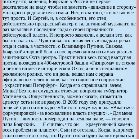
потому что, конечно, Боярские в России не первое
десятилетие на виду, чтобы не заметить «движение в сторону»
молодого представителя семьи. Нет, из-за того, что не так все
тут просто. И Сергей, и, в особенности, его отец,
действительно прекрасный актер и талантливый музыкант, не
раз заявляли в последние годы о своей преданности
действующей власти. И непросто заявляли, а делали это, как
бы это сказать… Чувствовалась некая лесть в сладких речах
отца и сына, в частности, о Владимире Путине. Скажем,
Боярский-старший был в свое время одним из самых рьяных
защитников Охта-центра. Практически весь город выступал
против возведения 400-метровой башни «Газпрома» из стекла
и бетона на месте исторической Охты, а он в специальном
рекламном ролике, что ни день, вещал нам с экрана
официальных телеканалов, как это одиозное сооружение
«украсит наш Петербург». Когда его спрашивали: зачем,
Миша? Без тени смущения отвечал: попросила губернатор
Матвиенко. Общественность, можно сказать, отомстила
артисту, хоть и не впрямую. В 2009 году ему присудили
первый приз на конкурсе «Лизость телу» журнала «Власть» с
формулировкой «за восхваление власть имущих». «Для меня
Путин… личность номер один на земном шаре, — говорил
папа Боярский. — Я считаю, что он — краеугольный камень
всех проблем на планете». Сын не отставал. Когда, например,
стало известно о том, что Путин снова будет баллотироваться