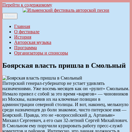
Перейти к содержимому
Меню
Ильменский фестиваль авторской песни
Главная
О фестивале
История
Авторская музыка
Программа
Организаторы и спонсоры
Боярская власть пришла в Смольный
Питерский генерал-губернатор не устает удивлять
назначениями. Уже восемь месяцев как он «рулит» Смольным.
Немало привел с собой за это время «варягов» — чиновников
из Москвы, назначив их на ключевые позиции в
администрации cеверной cтолицы. И вот, наконец, мелькнуло
среди назначенцев до боли знакомое, чисто питерское имя —
Боярский. Правда, это не «всероссийский д, Артаньян»
Михаил Сергеевич, а его сын 32-летний Сергей Михайлович.
В Смольном ему поручили курировать работу пресс-служб
комитетов и районов. Интересно, что данная должность в