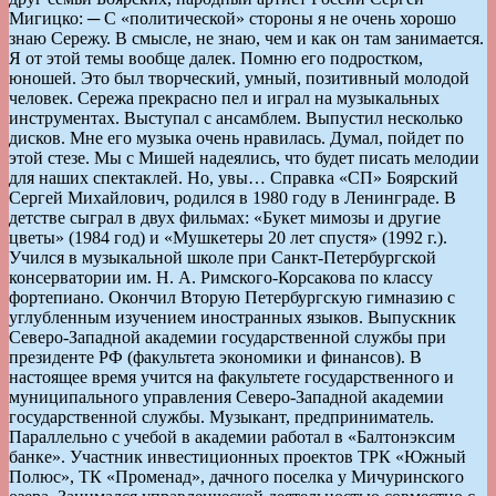
Мигицко: ─ С «политической» стороны я не очень хорошо
знаю Сережу. В смысле, не знаю, чем и как он там занимается.
Я от этой темы вообще далек. Помню его подростком,
юношей. Это был творческий, умный, позитивный молодой
человек. Сережа прекрасно пел и играл на музыкальных
инструментах. Выступал с ансамблем. Выпустил несколько
дисков. Мне его музыка очень нравилась. Думал, пойдет по
этой стезе. Мы с Мишей надеялись, что будет писать мелодии
для наших спектаклей. Но, увы… Справка «СП» Боярский
Сергей Михайлович, родился в 1980 году в Ленинграде. В
детстве сыграл в двух фильмах: «Букет мимозы и другие
цветы» (1984 год) и «Мушкетеры 20 лет спустя» (1992 г.).
Учился в музыкальной школе при Санкт-Петербургской
консерватории им. Н. А. Римского-Корсакова по классу
фортепиано. Окончил Вторую Петербургскую гимназию с
углубленным изучением иностранных языков. Выпускник
Северо-Западной академии государственной службы при
президенте РФ (факультета экономики и финансов). В
настоящее время учится на факультете государственного и
муниципального управления Северо-Западной академии
государственной службы. Музыкант, предприниматель.
Параллельно с учебой в академии работал в «Балтонэксим
банке». Участник инвестиционных проектов ТРК «Южный
Полюс», ТК «Променад», дачного поселка у Мичуринского