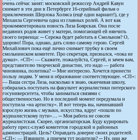
очень сейчас занят: московский режиссер Андрей Кавун
снимает в эти дни в Петербурге 16-серийный фильм о
приключениях Шерлока Холмса (ещё один вариант!), где у
Михаила Сергеевича одна из главных ролей. А вот как
прокомментировала новость Лиза Боярская. Она после
недавних родов живет у матери, помогающей ей нянчить
своего первенца: ─ Сережа будет работать в Смольном? О,
здорово! Пора, однако, дать слово самому герою. Сергей
Михайлович пока ещё лично снимает трубку в своем
смольнинском комитете. Про секретаря, признался, «пока не
думал». «СП»: — Скажите, пожалуйста, Сергей, и зачем вам,
представителю творческой династии, это надо — работа
чиновника, политика? ─ Мне интересно. Хочется принести
пользу людям. У меня и образование соответствующее. «СП»:
— Ваша сестра Лиза, насколько я знаю, оканчивая школу,
собиралась поступать на факультет журналистики питерского
госуниверситета, чтобы заниматься связями с
общественностью. Но в последний момент передумала и
поступила «на артистку». И вот теперь вы, начинавший
взрослую жизнь с музыки, искусства, вдруг «пошли по
журналистскому пути»… ─ Моя работа не совсем
журналистская. Скорее, организаторская. Буду курировать
работу пресс-служб комитетов городской и районных
администраций. Цель? Оправдать доверие своих родителей.
«СП»: — Извините, а причем тут родители? ─ Ну, они же