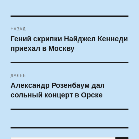
Навигация
НАЗАД
по
Гений скрипки Найджел Кеннеди
Предыдущая
приехал в Москву
запись:
записям
ДАЛЕЕ
Александр Розенбаум дал
Следующая
сольный концерт в Орске
запись: