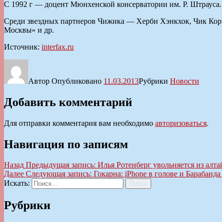
С 1992 г — доцент Мюнхенской консерватории им. Р. Штрауса
Среди звездных партнеров Чижика — Херби Хэнкхок, Чик Кори
Моcквы» и др.
Источник:
interfax.ru
Автор
Опубликовано
11.03.2013
Рубрики
Новости
Добавить комментарий
Для отправки комментария вам необходимо
авторизоваться
.
Навигация по записям
Назад
Предыдущая запись:
Илья Ротенберг увольняется из алта
Далее
Следующая запись:
Гокарна: iPhone в голове и Барабан
Искать:
Поиск
Рубрики