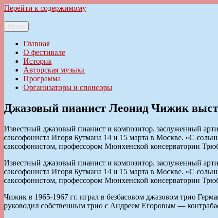
Перейти к содержимому
Меню
Ильменский фестиваль авторской песни
Главная
О фестивале
История
Авторская музыка
Программа
Организаторы и спонсоры
Джазовый пианист Леонид Чижик высту
Известный джазовый пианист и композитор, заслуженный арти
cаксофониста Игоря Бутмана 14 и 15 марта в Москве. «С соль
саксофонистом, профессором Мюнхенской консерватории Трюб
Известный джазовый пианист и композитор, заслуженный арти
cаксофониста Игоря Бутмана 14 и 15 марта в Москве. «С соль
саксофонистом, профессором Мюнхенской консерватории Трюб
Чижик в 1965-1967 гг. играл в безбасовом джазовом трио Герма
руководил собственным трио с Андреем Егоровым — контрабас