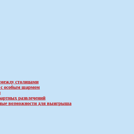
 между столицами
е с особым шармом
и
зартных развлечений
ичные возможности для выигрыша