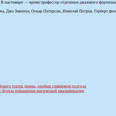
. В настоящее — время профессор отделения джазового фортепи
а, Джо Завинул, Оскар Питерсон, Николай Петров, Герберт фон
йского театра драмы, пробыв главрежем полгода
да / Курсы повышения магической квалификации