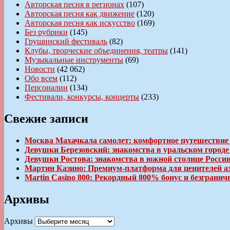
Авторская песня в регионах
(107)
Авторская песня как движение
(120)
Авторская песня как искусство
(169)
Без рубрики
(145)
Грушинский фестиваль
(82)
Клубы, творческие объединения, театры
(141)
Музыкальные инструменты
(69)
Новости
(42 062)
Обо всем
(112)
Персоналии
(134)
Фестивали, конкурсы, концерты
(233)
Свежие записи
Москва Махачкала самолет: комфортное путешествие
Девушки Березовский: знакомства в уральском город
Девушки Ростова: знакомства в южной столице Росси
Мартин Казино: Премиум-платформа для ценителей а
Martin Casino 800: Рекордный 800% бонус и безгран
Архивы
Архивы