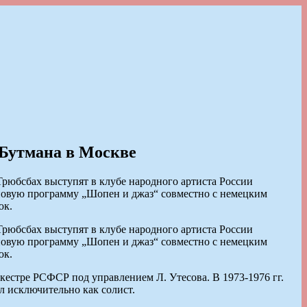
 Бутмана в Москве
юбсбах выступят в клубе народного артиста России
 новую программу „Шопен и джаз“ совместно с немецким
юк.
юбсбах выступят в клубе народного артиста России
 новую программу „Шопен и джаз“ совместно с немецким
юк.
ркестре РСФСР под управлением Л. Утесова. В 1973-1976 гг.
 исключительно как солист.