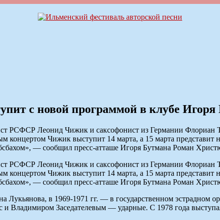
пит с новой программой в клубе Игоря
ст РСФСР Леонид Чижик и саксофонист из Германии Флориан Тр
ным концертом Чижик выступит 14 марта, а 15 марта представит
сбахом», — сообщил пресс-атташе Игоря Бутмана Роман Христ
ст РСФСР Леонид Чижик и саксофонист из Германии Флориан Тр
ным концертом Чижик выступит 14 марта, а 15 марта представит
сбахом», — сообщил пресс-атташе Игоря Бутмана Роман Христ
на Лукьянова, в 1969-1971 гг. — в государственном эстрадном о
 и Владимиром Заседателевым — ударные. С 1978 года выступал