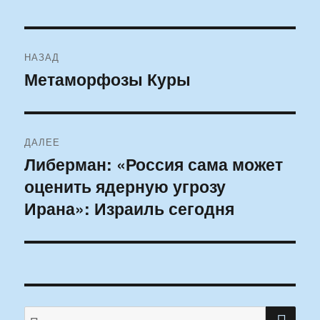
Навигация
НАЗАД
по
Метаморфозы Куры
Предыдущая
запись:
записям
ДАЛЕЕ
Либерман: «Россия сама может
Следующая
оценить ядерную угрозу
запись:
Ирана»: Израиль сегодня
ПО
Искать: