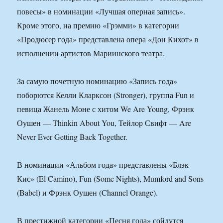
повесы» в номинации «Лучшая оперная запись».
Кроме этого, на премию «Грэмми» в категории
«Продюсер года» представлена опера «Дон Кихот» в
исполнении артистов Мариинского театра.
За самую почетную номинацию «Запись года»
поборются Келли Кларксон (Stronger), группа Fun и
певица Жанель Моне с хитом We Are Young, Фрэнк
Оушен — Thinkin About You, Тейлор Свифт — Are
Never Ever Getting Back Together.
В номинации «Альбом года» представлены «Блэк
Кис» (El Camino), Fun (Some Nights), Mumford and Sons
(Babel) и Фрэнк Оушен (Channel Orange).
В престижной категории «Песня года» сойдутся