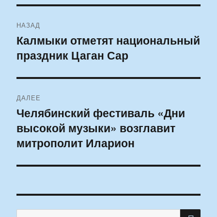
Навигация
НАЗАД
по
Калмыки отметят национальный
Предыдущая
праздник Цаган Сар
запись:
записям
ДАЛЕЕ
Челябинский фестиваль «Дни
Следующая
высокой музыки» возглавит
запись:
митрополит Иларион
ПО
Искать: