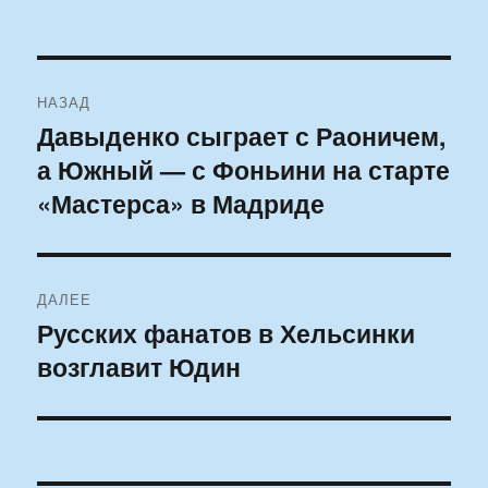
Навигация
НАЗАД
по
Давыденко сыграет с Раоничем,
Предыдущая
а Южный — с Фоньини на старте
запись:
записям
«Мастерса» в Мадриде
ДАЛЕЕ
Русских фанатов в Хельсинки
Следующая
возглавит Юдин
запись: