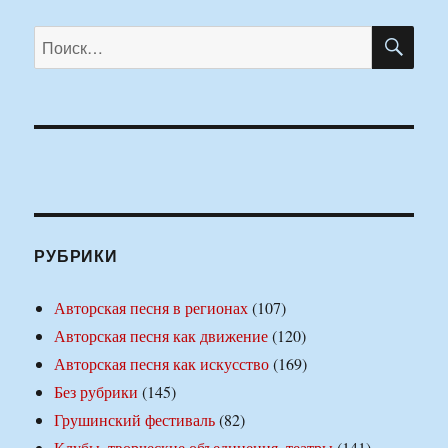
ПО
Искать:
РУБРИКИ
Авторская песня в регионах
(107)
Авторская песня как движение
(120)
Авторская песня как искусство
(169)
Без рубрики
(145)
Грушинский фестиваль
(82)
Клубы, творческие объединения, театры
(141)