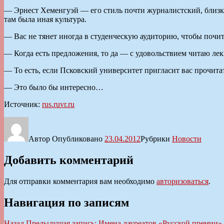
— Эрнест Хеменгуэй — его стиль почти журналистский, близкий
там была иная культура.
— Вас не тянет иногда в студенческую аудиторию, чтобы почи
— Когда есть предложения, то да — с удовольствием читаю ле
— То есть, если Псковский университет пригласит вас прочитат
— Это было бы интересно…
Источник:
rus.ruvr.ru
Автор
Опубликовано
23.04.2012
Рубрики
Новости
Добавить комментарий
Для отправки комментария вам необходимо
авторизоваться
.
Навигация по записям
Назад
Предыдущая запись:
Имена лауреатов «Русской премии» 