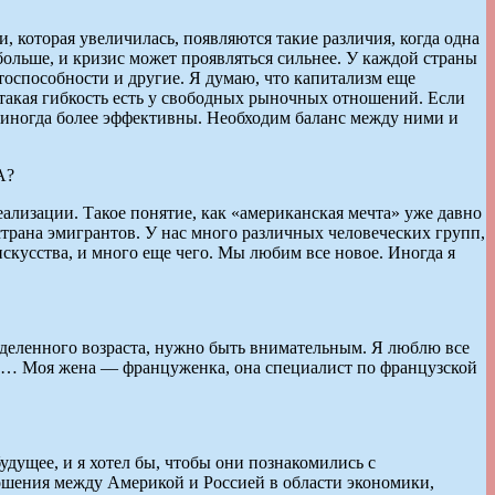
, которая увеличилась, появляются такие различия, когда одна
 больше, и кризис может проявляться сильнее. У каждой страны
тоспособности и другие. Я думаю, что капитализм еще
о такая гибкость есть у свободных рыночных отношений. Если
ые иногда более эффективны. Необходим баланс между ними и
А?
ализации. Такое понятие, как «американская мечта» уже давно
трана эмигрантов. У нас много различных человеческих групп,
искусства, и много еще чего. Мы любим все новое. Иногда я
ределенного возраста, нужно быть внимательным. Я люблю все
ны… Моя жена — француженка, она специалист по французской
удущее, и я хотел бы, чтобы они познакомились с
ношения между Америкой и Россией в области экономики,