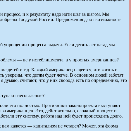
 процесс, и к результату надо идти шаг за шагом. Мы
одобрены Госдумой России. Предложения дают возможность
об упрощении процесса выдачи. Если десять лет назад мы
роблемы — не у истеблишмента, а у простых американцев?
ние детей и т.д. Каждый американец надеется, что жизнь и
ть уверены, что детям будет легче. В основном людей заботят
я думаю, считают, что у них свобода есть по определению, это
ступают несогласные?
читали его полностью. Противники законопроекта выступают
ава американцев. Это, действительно, сложный процесс и
отали эту систему, работа над ней будет происходить долго.
к вам кажется — капитализм не устарел? Может, эта форма