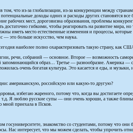
том, что из-за глобализации, из-за конкуренции между странами
то потенциальные доходы одних и расходы других становятся все
ние рабочих мест, дороговизна образования, проблемы конкурен
ыть достаточно гибкими, чтобы реагировать на развитие мира, н
 должны иметь место естественные изменения и процессы, котор
с — это больше искусство, чем наука.
 сегодня наиболее полно охарактеризовать такую страну, как СШ
игии, речи, собраний — основное. Второе — возможность саморе
вой запоминающийся образ… Третье — разнообразие. Америка — с
жилась очень богатая культура. Это касается и еды, и музыки, 
дни: американскую, российскую или какую-то другую?
доровья, избегаю жареного, потому что, когда вы достигаете оп
и т.д. Я люблю русские супы — они очень хороши, а также бли
со мной приехала в Псков.
м госуниверситете, знакомство со студентами, потому что они б
сы. Нас интересует, что мы можем сделать, чтобы упрочить от