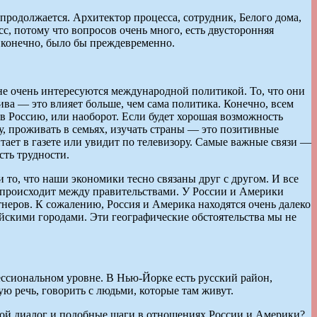
родолжается. Архитектор процесса, сотрудник, Белого дома,
с, потому что вопросов очень много, есть двусторонняя
, конечно, было бы преждевременно.
 не очень интересуются международной политикой. То, что они
тива — это влияет больше, чем сама политика. Конечно, всем
в Россию, или наоборот. Если будет хорошая возможность
у, проживать в семьях, изучать страны — это позитивные
тает в газете или увидит по телевизору. Самые важные связи —
ть трудности.
 то, что наши экономики тесно связаны друг с другом. И все
то происходит между правительствами. У России и Америки
неров. К сожалению, Россия и Америка находятся очень далеко
йскими городами. Эти географические обстоятельства мы не
ессиональном уровне. В Нью-Йорке есть русский район,
ю речь, говорить с людьми, которые там живут.
кой диалог и подобные шаги в отношениях России и Америки?