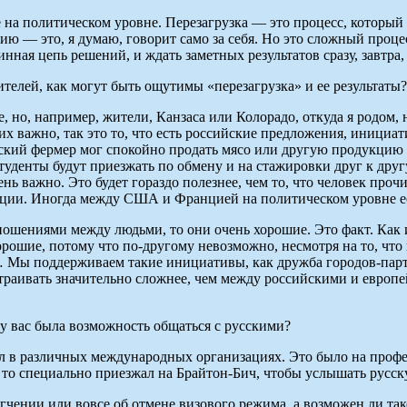
 политическом уровне. Перезагрузка — это процесс, который п
ю — это, я думаю, говорит само за себя. Но это сложный процес
нная цепь решений, и ждать заметных результатов сразу, завтра
телей, как могут быть ощутимы «перезагрузка» и ее результаты?
 но, например, жители, Канзаса или Колорадо, откуда я родом,
них важно, так это то, что есть российские предложения, инициа
нский фермер мог спокойно продать мясо или другую продукцию 
туденты будут приезжать по обмену и на стажировки друг к друг
ь важно. Это будет гораздо полезнее, чем то, что человек прочи
ции. Иногда между США и Францией на политическом уровне ес
ошениями между людьми, то они очень хорошие. Это факт. Как и
хорошие, потому что по-другому невозможно, несмотря на то, ч
… Мы поддерживаем такие инициативы, как дружба городов-парт
траивать значительно сложнее, чем между российскими и европе
у вас была возможность общаться с русскими?
тал в различных международных организациях. Это было на проф
, то специально приезжал на Брайтон-Бич, чтобы услышать русску
чении или вовсе об отмене визового режима, а возможен ли та