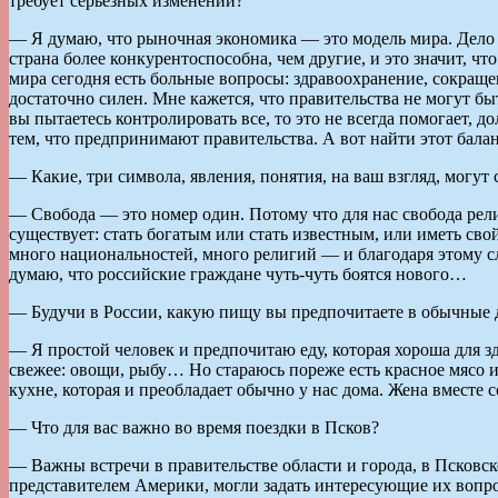
требует серьезных изменений?
— Я думаю, что рыночная экономика — это модель мира. Дело в 
страна более конкурентоспособна, чем другие, и это значит, ч
мира сегодня есть больные вопросы: здравоохранение, сокраще
достаточно силен. Мне кажется, что правительства не могут б
вы пытаетесь контролировать все, то это не всегда помогает,
тем, что предпринимают правительства. А вот найти этот балан
— Какие, три символа, явления, понятия, на ваш взгляд, могут
— Свобода — это номер один. Потому что для нас свобода рел
существует: стать богатым или стать известным, или иметь с
много национальностей, много религий — и благодаря этому сло
думаю, что российские граждане чуть-чуть боятся нового…
— Будучи в России, какую пищу вы предпочитаете в обычные 
— Я простой человек и предпочитаю еду, которая хороша для з
свежее: овощи, рыбу… Но стараюсь пореже есть красное мясо 
кухне, которая и преобладает обычно у нас дома. Жена вместе 
— Что для вас важно во время поездки в Псков?
— Важны встречи в правительстве области и города, в Псковско
представителем Америки, могли задать интересующие их вопро