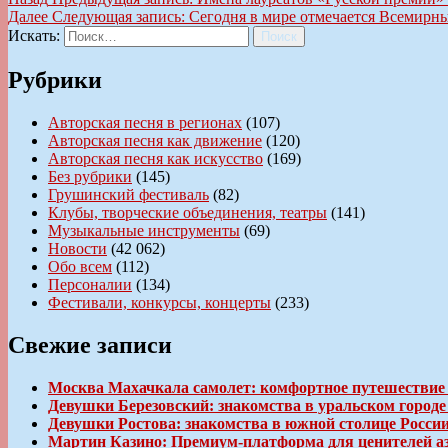
Далее
Следующая запись:
Сегодня в мире отмечается Всемирны
Искать:
Поиск
Рубрики
Авторская песня в регионах
(107)
Авторская песня как движение
(120)
Авторская песня как искусство
(169)
Без рубрики
(145)
Грушинский фестиваль
(82)
Клубы, творческие объединения, театры
(141)
Музыкальные инструменты
(69)
Новости
(42 062)
Обо всем
(112)
Персоналии
(134)
Фестивали, конкурсы, концерты
(233)
Свежие записи
Москва Махачкала самолет: комфортное путешествие
Девушки Березовский: знакомства в уральском город
Девушки Ростова: знакомства в южной столице Росси
Мартин Казино: Премиум-платформа для ценителей а