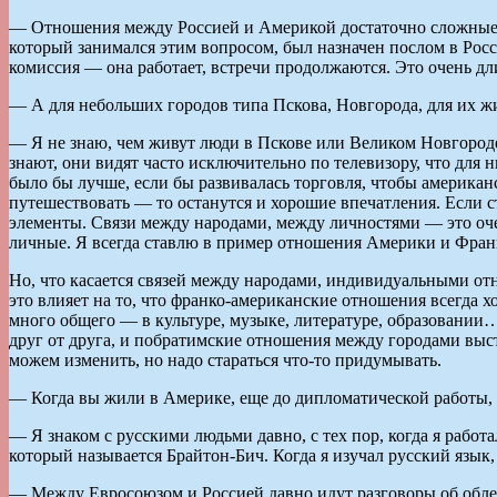
— Отношения между Россией и Америкой достаточно сложные на
который занимался этим вопросом, был назначен послом в Росси
комиссия — она работает, встречи продолжаются. Это очень дли
— А для небольших городов типа Пскова, Новгорода, для их жи
— Я не знаю, чем живут люди в Пскове или Великом Новгороде,
знают, они видят часто исключительно по телевизору, что для 
было бы лучше, если бы развивалась торговля, чтобы америка
путешествовать — то останутся и хорошие впечатления. Если с
элементы. Связи между народами, между личностями — это очен
личные. Я всегда ставлю в пример отношения Америки и Фран
Но, что касается связей между народами, индивидуальными отн
это влияет на то, что франко-американские отношения всегда 
много общего — в культуре, музыке, литературе, образовании
друг от друга, и побратимские отношения между городами выс
можем изменить, но надо стараться что-то придумывать.
— Когда вы жили в Америке, еще до дипломатической работы, 
— Я знаком с русскими людьми давно, с тех пор, когда я рабо
который называется Брайтон-Бич. Когда я изучал русский язык
— Между Евросоюзом и Россией давно идут разговоры об облег