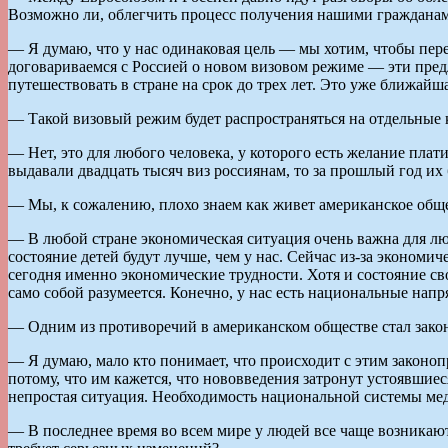
Возможно ли, облегчить процесс получения нашими гражданам
— Я думаю, что у нас одинаковая цель — мы хотим, чтобы пер
договариваемся с Россией о новом визовом режиме — эти пре
путешествовать в стране на срок до трех лет. Это уже ближайш
— Такой визовый режим будет распространяться на отдельные 
— Нет, это для любого человека, у которого есть желание плат
выдавали двадцать тысяч виз россиянам, то за прошлый год их
— Мы, к сожалению, плохо знаем как живет американское обще
— В любой стране экономическая ситуация очень важна для люде
состояние детей будут лучше, чем у нас. Сейчас из-за экономи
сегодня именно экономические трудности. Хотя и состояние св
само собой разумеется. Конечно, у нас есть национальные на
— Одним из противоречий в американском обществе стал зако
— Я думаю, мало кто понимает, что происходит с этим законо
потому, что им кажется, что нововведения затронут устоявшие
непростая ситуация. Необходимость национальной системы меди
— В последнее время во всем мире у людей все чаще возникают