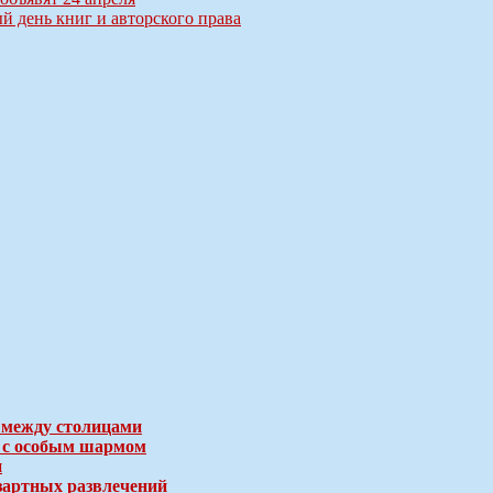
й день книг и авторского права
 между столицами
е с особым шармом
и
зартных развлечений