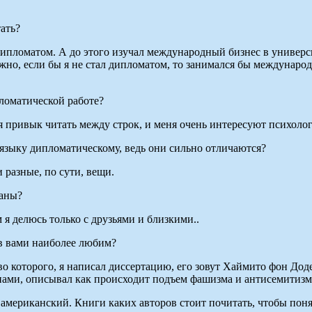
ать?
дипломатом. А до этого изучал международный бизнес в универс
ожно, если бы я не стал дипломатом, то занимался бы междунар
ломатической работе?
 я привык читать между строк, и меня очень интересуют психоло
 языку дипломатическому, ведь они сильно отличаются?
 разные, по сути, вещи.
ваны?
 я делюсь только с друзьями и близкими..
ов вами наиболее любим?
которого, я написал диссертацию, его зовут Хаймито фон Додер
ами, описывал как происходит подъем фашизма и антисемитизм
 американский. Книги каких авторов стоит почитать, чтобы пон