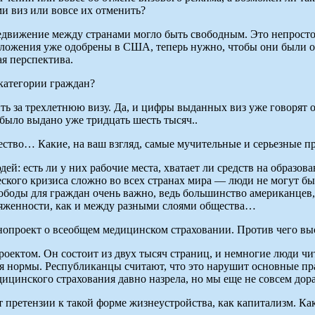
и виз или вовсе их отменить?
едвижение между странами могло быть свободным. Это непростой
дложения уже одобрены в США, теперь нужно, чтобы они были 
ая перспектива.
категории граждан?
ить за трехлетнюю визу. Да, и цифры выданных виз уже говорят 
 было выдано уже тридцать шесть тысяч..
ство… Какие, на ваш взгляд, самые мучительные и серьезные п
й: есть ли у них рабочие места, хватает ли средств на образова
ческого кризиса сложно во всех странах мира — люди не могут бы
ободы для граждан очень важно, ведь большинство американцев, 
пряженности, как и между разными слоями общества…
нопроект о всеобщем медицинском страховании. Против чего вы
проектом. Он состоит из двух тысяч страниц, и немногие люди 
ся нормы. Республиканцы считают, что это нарушит основные пр
цинского страхования давно назрела, но мы еще не совсем дораб
 претензии к такой форме жизнеустройства, как капитализм. Ка