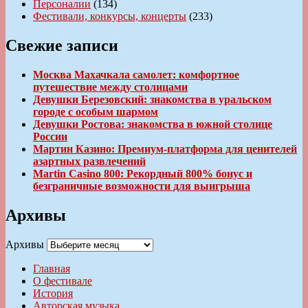
Персоналии
(134)
Фестивали, конкурсы, концерты
(233)
Свежие записи
Москва Махачкала самолет: комфортное
путешествие между столицами
Девушки Березовский: знакомства в уральском
городе с особым шармом
Девушки Ростова: знакомства в южной столице
России
Мартин Казино: Премиум-платформа для ценителей
азартных развлечений
Martin Casino 800: Рекордный 800% бонус и
безграничные возможности для выигрыша
Архивы
Архивы
Главная
О фестивале
История
Авторская музыка