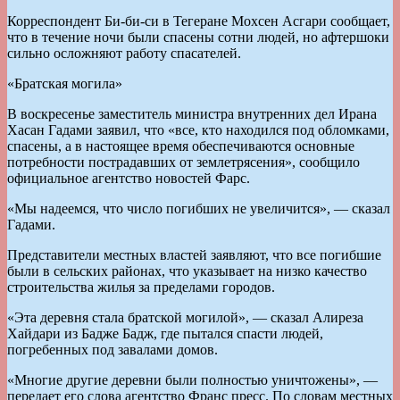
Корреспондент Би-би-си в Тегеране Мохсен Асгари сообщает,
что в течение ночи были спасены сотни людей, но афтершоки
сильно осложняют работу спасателей.
«Братская могила»
В воскресенье заместитель министра внутренних дел Ирана
Хасан Гадами заявил, что «все, кто находился под обломками,
спасены, а в настоящее время обеспечиваются основные
потребности пострадавших от землетрясения», сообщило
официальное агентство новостей Фарс.
«Мы надеемся, что число погибших не увеличится», — сказал
Гадами.
Представители местных властей заявляют, что все погибшие
были в сельских районах, что указывает на низко качество
строительства жилья за пределами городов.
«Эта деревня стала братской могилой», — сказал Алиреза
Хайдари из Бадже Бадж, где пытался спасти людей,
погребенных под завалами домов.
«Многие другие деревни были полностью уничтожены», —
передает его слова агентство Франс пресс. По словам местных