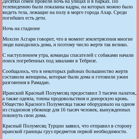
Десятки семей провели ночь на улицах и в парках. По
телевидению были показаны кадры, на которых можно было
видеть тела, лежащие на полу в морге города Ахар. Среди
погибших есть дети.
Ночь на стадионе
Мохсен Асгари говорит, что в момент землетрясения многие
люди находились дома, и поэтому число жертв так велико.
С наступлением утра, команды спасателей с собаками начали
поиск погребенных под завалами в Тебризе.
Сообщалось, что в некоторых районах большинство жертв
составили женщины, которые были дома и готовили ужин
разговения в Рамадан.
Иранский Красный Полумесяц предоставил 3 тысячи палаток,
а также одеяла, тонны продовольствия и донорскую кровь.
Общество Красного Полумесяца также оборудовало на одном
из стадионов убежище для 16 тысяч человек, вынужденных
покинуть свои дома.
Красный Полумесяц Турции заявил, что отправил в сторону
иранской границы груз предметов первой необходимости.