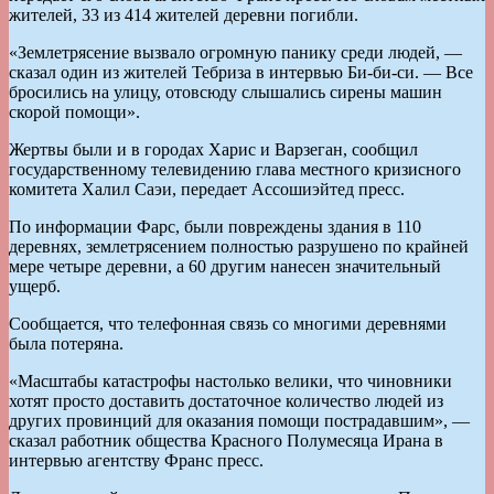
жителей, 33 из 414 жителей деревни погибли.
«Землетрясение вызвало огромную панику среди людей, —
сказал один из жителей Тебриза в интервью Би-би-си. — Все
бросились на улицу, отовсюду слышались сирены машин
скорой помощи».
Жертвы были и в городах Харис и Варзеган, сообщил
государственному телевидению глава местного кризисного
комитета Халил Саэи, передает Ассошиэйтед пресс.
По информации Фарс, были повреждены здания в 110
деревнях, землетрясением полностью разрушено по крайней
мере четыре деревни, а 60 другим нанесен значительный
ущерб.
Сообщается, что телефонная связь со многими деревнями
была потеряна.
«Масштабы катастрофы настолько велики, что чиновники
хотят просто доставить достаточное количество людей из
других провинций для оказания помощи пострадавшим», —
сказал работник общества Красного Полумесяца Ирана в
интервью агентству Франс пресс.