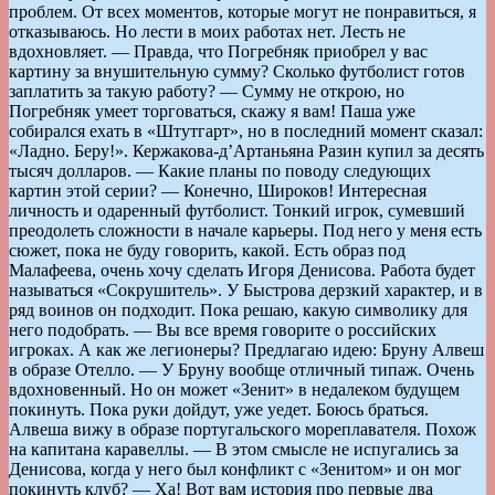
проблем. От всех моментов, которые могут не понравиться, я
отказываюсь. Но лести в моих работах нет. Лесть не
вдохновляет. — Правда, что Погребняк приобрел у вас
картину за внушительную сумму? Сколько футболист готов
заплатить за такую работу? — Сумму не открою, но
Погребняк умеет торговаться, скажу я вам! Паша уже
собирался ехать в «Штутгарт», но в последний момент сказал:
«Ладно. Беру!». Кержакова-д’Артаньяна Разин купил за десять
тысяч долларов. — Какие планы по поводу следующих
картин этой серии? — Конечно, Широков! Интересная
личность и одаренный футболист. Тонкий игрок, сумевший
преодолеть сложности в начале карьеры. Под него у меня есть
сюжет, пока не буду говорить, какой. Есть образ под
Малафеева, очень хочу сделать Игоря Денисова. Работа будет
называться «Сокрушитель». У Быстрова дерзкий характер, и в
ряд воинов он подходит. Пока решаю, какую символику для
него подобрать. — Вы все время говорите о российских
игроках. А как же легионеры? Предлагаю идею: Бруну Алвеш
в образе Отелло. — У Бруну вообще отличный типаж. Очень
вдохновенный. Но он может «Зенит» в недалеком будущем
покинуть. Пока руки дойдут, уже уедет. Боюсь браться.
Алвеша вижу в образе португальского мореплавателя. Похож
на капитана каравеллы. — В этом смысле не испугались за
Денисова, когда у него был конфликт с «Зенитом» и он мог
покинуть клуб? — Ха! Вот вам история про первые два