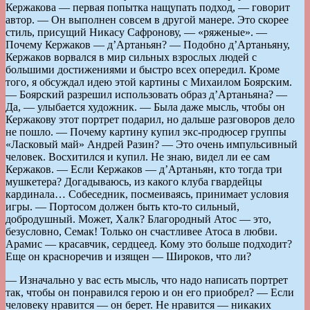
Кержакова — первая попытка нащупать подход, — говорит
автор. — Он выполнен совсем в другой манере. Это скорее
стиль, присущий Никасу Сафронову, — «ряженые». —
Почему Кержаков — д’Артаньян? — Подобно д’Артаньяну,
Кержаков ворвался в мир сильных взрослых людей с
большими достижениями и быстро всех опередил. Кроме
того, я обсуждал идею этой картины с Михаилом Боярским.
— Боярский разрешил использовать образ д’Артаньяна? —
Да, — улыбается художник. — Была даже мысль, чтобы он
Кержакову этот портрет подарил, но дальше разговоров дело
не пошло. — Почему картину купил экс-продюсер группы
«Ласковый май» Андрей Разин? — Это очень импульсивный
человек. Восхитился и купил. Не знаю, видел ли ее сам
Кержаков. — Если Кержаков — д’Артаньян, кто тогда три
мушкетера? Догадываюсь, из какого клуба гвардейцы
кардинала… Собеседник, посмеиваясь, принимает условия
игры. — Портосом должен быть кто-то сильный,
добродушный. Может, Халк? Благородный Атос — это,
безусловно, Семак! Только он счастливее Атоса в любви.
Арамис — красавчик, сердцеед. Кому это больше подходит?
Еще он красноречив и изящен — Широков, что ли?
— Изначально у вас есть мысль, что надо написать портрет
так, чтобы он понравился герою и он его приобрел? — Если
человеку нравится — он берет. Не нравится — никаких