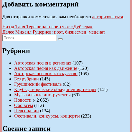
Добавить комментарий
Для отправки комментария вам необходимо
авторизоваться
.
Навигация
Предыдущая
Назад
Таня Терешина плюется от «Дублера»
запись:
Следующая
Далее
Михаил Гуцериев: поэт, бизнесмен, меценат
по
Искать:
запись:
Поиск
записям
Рубрики
Авторская песня в регионах
(107)
Авторская песня как движение
(120)
Авторская песня как искусство
(169)
Без рубрики
(145)
Грушинский фестиваль
(82)
Клубы, творческие объединения, театры
(141)
Музыкальные инструменты
(69)
Новости
(42 062)
Обо всем
(112)
Персоналии
(134)
Фестивали, конкурсы, концерты
(233)
Свежие записи