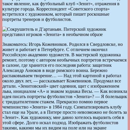
такое явление, как футбольный клуб «Зенит», отражения в
культуре города. Корреспондент «Советского спорта»
встретился с художником, который пишет роскошные
портреты тренеров и футболистов.
Знакомьтесь: Игорь Кожевников. Родился в Свердловске, но
живет и работает в Петербурге. С отличием окончил
Российскую академию художеств. В мастерской художника
ремонт, поэтому с автором необычных портретов встречаемся
в салоне, где хранится его последняя работа: защитник
Александр Анюков в виде римского воина. Бережно
распаковываем творение… — Над этой картиной я работал
около двух лет, — рассказывает Кожевников. Продумал все
детали. «Зенитовский» цвет одеяния, щит с изображением
льва, инициалом «А» и знаком зодиака Весы. — Как возникла
идея писать портреты футболистов «Зенита»? — Я болельщик
с тридцатилетним стажем. Прекрасно помню первое
чемпионство «Зенита» в 1984 году. Симпатизировать клубу
стал еще на Урале, а в Питере просто невозможно не болеть за
«Зенит». Как художнику, мне давно хотелось выразить себя в
этой сфере. Долго искал подход. Изображать футболистов
такими, какими мы их видим на поле или на экране