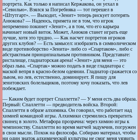
портрета. Как только я написал Кержакова, он уехал в
«Севилью». Взялся за Погребняка — тот перешел в
«Штутгарт». — Выходит, «Зенит» теперь рискует потерять
Анюкова? — Надеюсь, примета не в том, что игрок
непременно покинет «Зенит», а в том, что его карьера
начинает новый виток. Может, Анюков станет играть еще
лучше, хотя это трудно. — Как насчет портретов игроков
других клубов? — Есть замысел: изобразить в символическом
виде противоборство «Зенита» либо со «Спартаком», либо с
абстрактным принципиальным противником. Представьте:
ристалище, гладиаторская арена! «Зенит» для меня — это
образ льва. «Спартак» можно подать в виде гладиатора с
маской вепря в красно-белом одеянии. Гладиатор сражается со
львом, но лев, естественно, доминирует. Я пишу для
зенитовских болельщиков, поэтому хочу показать, что лев
побеждает.
— Каким будет портрет Спаллетти? — У меня есть два образа.
Первый: Спаллетти — предводитель войска. Второй:
Спаллетти в образе алхимика. Он говорил, что работает над
химией командной игры. Алхимики стремились превратить
свинец в золото. Метафора прозрачна: через химию игры к
чемпионству. Спаллетти во время матчей задумчив, погружен
в свои мысли. Похож на философа. Собираю материал, чтобы
ни один знаток алхимической культуры не смог меня уязвить