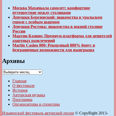
Москва Махачкала самолет: комфортное
путешествие между столицами
Девушки Березовский: знакомства в уральском
городе с особым шармом
Девушки Ростова: знакомства в южной столице
России
Мартин Казино: Премиум-платформа для ценителей
азартных развлечений
Martin Casino 800: Рекордный 800% бонус и
безграничные возможности для выигрыша
Архивы
Архивы
Главная
О фестивале
История
Авторская музыка
Программа
Организаторы и спонсоры
Ильменский фестиваль авторской песни
© CopyRight 2013-