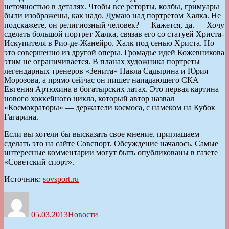
неточностью в деталях. Чтобы все реторты, колбы, гримуары
были изображены, как надо. Думаю над портретом Халка. Не
подскажете, он религиозный человек? — Кажется, да. — Хочу
сделать большой портрет Халка, связав его со статуей Христа-
Искупителя в Рио-де-Жанейро. Халк под сенью Христа. Но
это совершенно из другой оперы. Громадье идей Кожевникова
этим не ограничивается. В планах художника портреты
легендарных тренеров «Зенита» Павла Садырина и Юрия
Морозова, а прямо сейчас он пишет нападающего СКА
Евгения Артюхина в богатырских латах. Это первая картина
нового хоккейного цикла, который автор назвал
«Космократоры» — держатели космоса, с намеком на Кубок
Гагарина.
Если вы хотели бы высказать свое мнение, приглашаем
сделать это на сайте Совспорт. Обсуждение началось. Самые
интересные комментарии могут быть опубликованы в газете
«Советский спорт».
Источник:
sovsport.ru
Автор
Опубликовано
Рубрики
05.03.2013
Новости