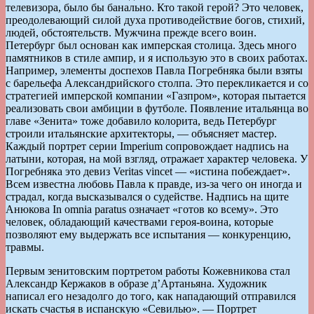
телевизора, было бы банально. Кто такой герой? Это человек,
преодолевающий силой духа противодействие богов, стихий,
людей, обстоятельств. Мужчина прежде всего воин.
Петербург был основан как имперская столица. Здесь много
памятников в стиле ампир, и я использую это в своих работах.
Например, элементы доспехов Павла Погребняка были взяты
с барельефа Александрийского столпа. Это перекликается и со
стратегией имперской компании «Газпром», которая пытается
реализовать свои амбиции в футболе. Появление итальянца во
главе «Зенита» тоже добавило колорита, ведь Петербург
строили итальянские архитекторы, — объясняет мастер.
Каждый портрет серии Imperium сопровождает надпись на
латыни, которая, на мой взгляд, отражает характер человека. У
Погребняка это девиз Veritas vincet — «истина побеждает».
Всем известна любовь Павла к правде, из-за чего он иногда и
страдал, когда высказывался о судействе. Надпись на щите
Анюкова In omnia paratus означает «готов ко всему». Это
человек, обладающий качествами героя-воина, которые
позволяют ему выдержать все испытания — конкуренцию,
травмы.
Первым зенитовским портретом работы Кожевникова стал
Александр Кержаков в образе д’Артаньяна. Художник
написал его незадолго до того, как нападающий отправился
искать счастья в испанскую «Севилью». — Портрет