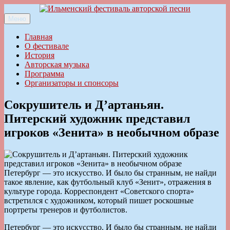
Перейти
к
Меню
Ильменский фестиваль авторской песни
содержимому
Главная
О фестивале
История
Авторская музыка
Программа
Организаторы и спонсоры
Сокрушитель и Д’артаньян.
Питерский художник представил
игроков «Зенита» в необычном образе
Петербург — это искусство. И было бы странным, не найди
такое явление, как футбольный клуб «Зенит», отражения в
культуре города. Корреспондент «Советского спорта»
встретился с художником, который пишет роскошные
портреты тренеров и футболистов.
Петербург — это искусство. И было бы странным, не найди