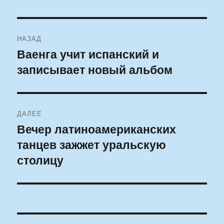
Навигация
НАЗАД
по
Ваенга учит испанский и
Предыдущая
записывает новый альбом
запись:
записям
ДАЛЕЕ
Вечер латиноамериканских
Следующая
танцев зажжет уральскую
запись:
столицу