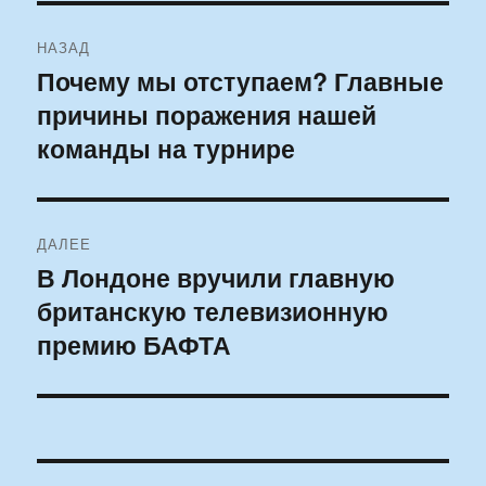
Навигация
НАЗАД
по
Почему мы отступаем? Главные
Предыдущая
причины поражения нашей
запись:
записям
команды на турнире
ДАЛЕЕ
В Лондоне вручили главную
Следующая
британскую телевизионную
запись:
премию БАФТА