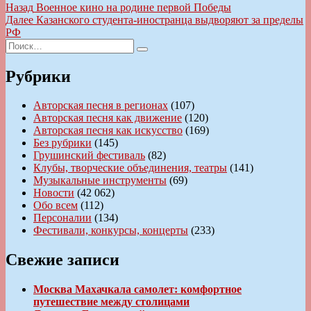
Навигация
Предыдущая
Назад
Военное кино на родине первой Победы
запись:
Следующая
Далее
Казанского студента-иностранца выдворяют за пределы
по
запись:
РФ
записям
Искать:
Поиск
Рубрики
Авторская песня в регионах
(107)
Авторская песня как движение
(120)
Авторская песня как искусство
(169)
Без рубрики
(145)
Грушинский фестиваль
(82)
Клубы, творческие объединения, театры
(141)
Музыкальные инструменты
(69)
Новости
(42 062)
Обо всем
(112)
Персоналии
(134)
Фестивали, конкурсы, концерты
(233)
Свежие записи
Москва Махачкала самолет: комфортное
путешествие между столицами