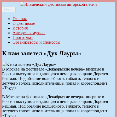
Перейти
к
Меню
Ильменский фестиваль авторской песни
содержимому
Главная
О фестивале
История
Авторская музыка
Программа
Организаторы и спонсоры
К нам залетел «Дух Лауры»
В Москве на фестивале «Декабрьские вечера» впервые в
России выступила выдающаяся немецкая сопрано Доротея
Решман. Под обаяние волшебного, гибкого, теплого и
летучего голоса исполнительницы попал и корреспондент
«Труда».
В Москве на фестивале «Декабрьские вечера» впервые в
России выступила выдающаяся немецкая сопрано Доротея
Решман. Под обаяние волшебного, гибкого, теплого и
летучего голоса исполнительницы попал и корреспондент
«Труда».