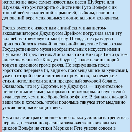
исполнение даже самых известных песен Шуберта или
Шумана. Что уж говорить о Листе или Гуго Вольфе с их
тончайшей усложненной гармонией, зыбким, словно от
дуновений вера меняющимся эмоциональном колоритом.
Гостья вместе с известным английским пианистом-
аккомпаниатором Джулиусом Дрейком погрузила зал в эту
волшебную звуковую атмосферу. Правда, не сразу дуэт
приспособился к гулкой, «пещерной» акустике Белого зала
Государственного музея изобразительных искусств имени
Пушкина. В трех песнях Листа на стихи Виктора Гюго (в том
числе знаменитой «Как дух Лауры») голос певицы порой
тонул в красивом громе рояля. Но вернувшись после
короткого перерыва (и, видимо, посовещавшись за кулисами),
уже во второй серии листовских романсов, на немецкие
стихи, исполнители явили прекрасный звуковой баланс.
Оказалось, что и у Доротеи, и у Джулиуса — изумительное
пиано и пианиссимо, которыми они околдовали слушателей
куда вернее, чем иное бронебойное форте. В финалах каждой
вещи так и хотелось, чтобы подольше тянулся этот медленно
угасающий, ласкающий звук.
Ну, а после антракта волшебство только усилилось: трепетная,
нервная, несказанно красивая звуковая ткань вокальных
циклов Вольфа на стихи Мерике и Гете унесла совсем в