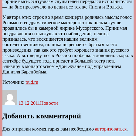
горние выси. Энтузиазм слушателей передался исполнителям
— на бис прозвучало по вещи все тех же Листа и Вольфа.
У автора этих строк во время концерта родилась мысль: голос
Решман и ее драматическое мастерство как нельзя лучше
проявились бы в камерной лирике Мусоргского. Принимая
поздравления и выслушав это наблюдение, певица
призналась, что восхищается нашим великим
соотечественником, но пока не решается браться за его
произведения, так как это требует хорошего знания русского
языка. А вот вернуться в Россию пообещала довольно скоро: в
сентябре будущего года приедет в Большой театр петь
Эльвиру в моцартовском «Дон Жуане» под управлением
Даниэля Баренбойма.
Источник:
trud.ru
Автор
Опубликовано
Рубрики
13.12.2011
Новости
Добавить комментарий
Для отправки комментария вам необходимо
авторизоваться
.