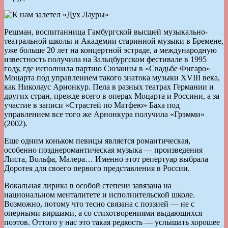
Решман, воспитанница Гамбургской высшей музыкально-
театральной школы и Академии старинной музыки в Бремене,
уже больше 20 лет на концертной эстраде, а международную
известность получила на Зальцбургском фестивале в 1995
году, где исполнила партию Сюзанны в «Свадьбе Фигаро»
Моцарта под управлением такого знатока музыки XVIII века,
как Николаус Арнонкур. Пела в разных театрах Германии и
других стран, прежде всего в операх Моцарта и Россини, а за
участие в записи «Страстей по Матфею» Баха под
управлением все того же Арнонкура получила «Грэмми»
(2002).
Еще одним коньком певицы является романтическая,
особенно позднеромантическая музыка — произведения
Листа, Вольфа, Малера… Именно этот репертуар выбрала
Доротея для своего первого представления в России.
Вокальная лирика в особой степени завязана на
национальном менталитете и исполнительской школе.
Возможно, потому что тесно связана с поэзией — не с
оперными виршами, а со стихотворениями выдающихся
поэтов. Оттого у нас это такая редкость — услышать хорошее