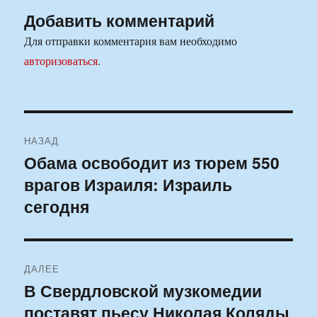
Добавить комментарий
Для отправки комментария вам необходимо
авторизоваться
.
Навигация
НАЗАД
по
Обама освободит из тюрем 550
Предыдущая
врагов Израиля: Израиль
запись:
записям
сегодня
ДАЛЕЕ
В Свердловской музкомедии
Следующая
поставят пьесу Николая Коляды
запись: