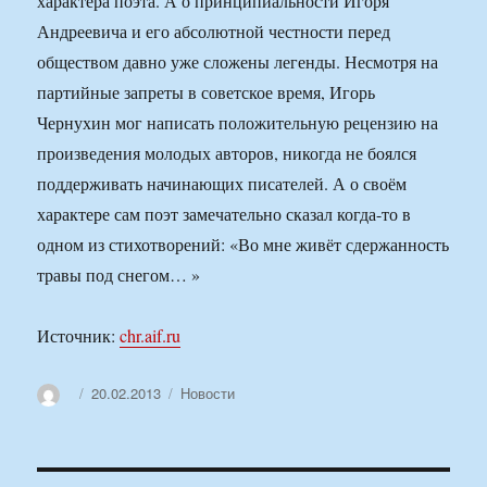
характера поэта. А о принципиальности Игоря
Андреевича и его абсолютной честности перед
обществом давно уже сложены легенды. Несмотря на
партийные запреты в советское время, Игорь
Чернухин мог написать положительную рецензию на
произведения молодых авторов, никогда не боялся
поддерживать начинающих писателей. А о своём
характере сам поэт замечательно сказал когда-то в
одном из стихотворений: «Во мне живёт сдержанность
травы под снегом… »
Источник:
chr.aif.ru
Автор
Опубликовано
Рубрики
20.02.2013
Новости