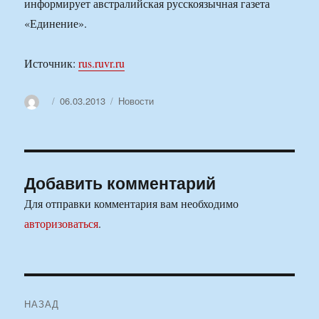
информирует австралийская русскоязычная газета
«Единение».
Источник:
rus.ruvr.ru
Автор
Опубликовано
Рубрики
06.03.2013
Новости
Добавить комментарий
Для отправки комментария вам необходимо
авторизоваться
.
Навигация
НАЗАД