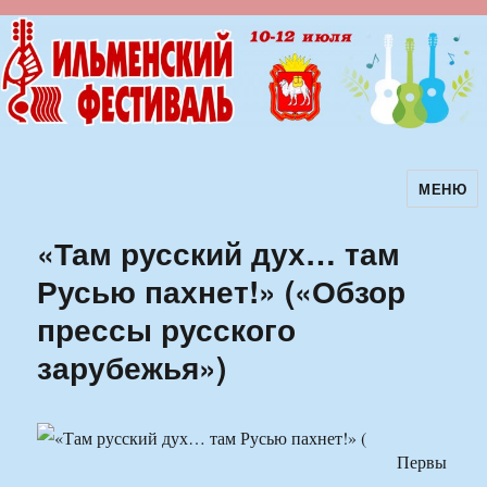
МЕНЮ
Ильменский фестиваль авторской
песни
«Там русский дух… там
Русью пахнет!» («Обзор
прессы русского
зарубежья»)
Первы