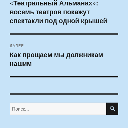
по
«Театральный Альманах»:
Предыдущая
восемь театров покажут
запись:
записям
спектакли под одной крышей
ДАЛЕЕ
Как прощаем мы должникам
Следующая
нашим
запись:
ПО
Искать: