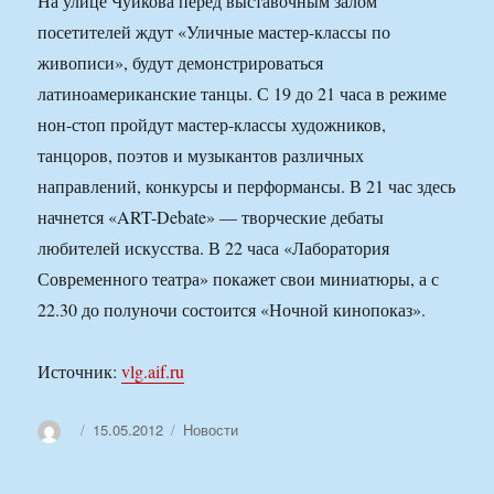
На улице Чуйкова перед выставочным залом
посетителей ждут «Уличные мастер-классы по
живописи», будут демонстрироваться
латиноамериканские танцы. С 19 до 21 часа в режиме
нон-стоп пройдут мастер-классы художников,
танцоров, поэтов и музыкантов различных
направлений, конкурсы и перформансы. В 21 час здесь
начнется «ART-Debate» — творческие дебаты
любителей искусства. В 22 часа «Лаборатория
Современного театра» покажет свои миниатюры, а с
22.30 до полуночи состоится «Ночной кинопоказ».
Источник:
vlg.aif.ru
Автор
Опубликовано
Рубрики
15.05.2012
Новости