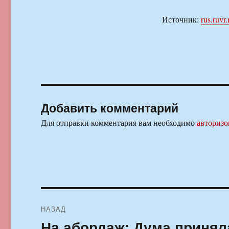
Источник:
rus.ruvr.
Добавить комментарий
Для отправки комментария вам необходимо
авторизо
Навигация
НАЗАД
по
На абордаж: Дума принял
Предыдущая