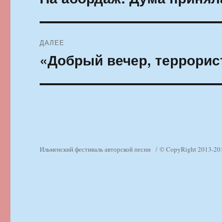
запись:
записям
ДАЛЕЕ
«Добрый вечер, террори
Следующая
запись:
Ильменский фестиваль авторской песни
© CopyRight 2013-20