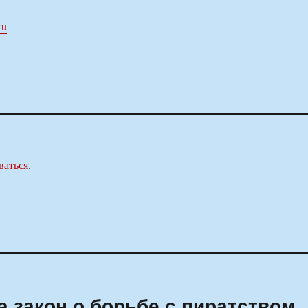
ru
ваться
.
а закон о борьбе с пиратством