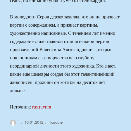
сеанс, но внезапно упал и умер от стенокардии.
В молодости Серов дерзко заявлял, что он не признает
картин с содержанием, а признает картины,
художественно написанные. С течением лет именно
содержание стало главной отличительной чертой
произведений Валентина Александровича, открыв
поклонникам его творчества всю глубину
неординарной личности этого художника. Кто знает,
какие еще шедевры создал бы этот талантливейший
живописец, проживи он хотя бы на десяток лет
дольше.
Источник:
rus.ruvr.ru
Автор
Опубликовано
Рубрики
16.01.2012
Новости