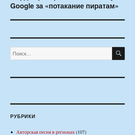
Google за «потакание пиратам»
запись:
ПО
Искать:
РУБРИКИ
Авторская песня в регионах
(107)