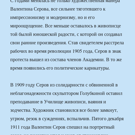
С годами менялась не только художественная манера
Валентина Серова, все сильнее тяготевшего к
импрессионизму и модернизму, но и его
мироощущение. Все меньше оставалось в живописце
той былой юношеской радости, с которой он создавал
свои ранние произведения. Став свидетелем расстрела
рабочих во время революции 1905 года, Серов в знак
протеста вышел из состава членов Академии. В то же
время появились его политические карикатуры.
В 1909 году Серов из солидарности с обвиненной в
неблагонадежности скульптором Голубкиной оставил
преподавание в Училище живописи, ваяния и
зодчества. Художник становился все более замкнут,
угрюм, резок в суждениях, вспыльчив. Пятого декабря
1911 года Валентин Серов спешил на портретный