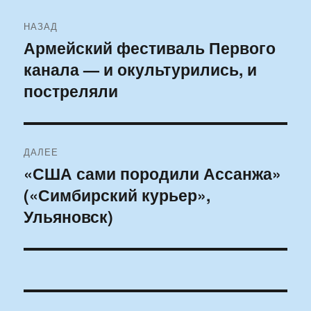
Навигация
НАЗАД
по
Армейский фестиваль Первого
Предыдущая
канала — и окультурились, и
запись:
записям
постреляли
ДАЛЕЕ
«США сами породили Ассанжа»
Следующая
(«Симбирский курьер»,
запись:
Ульяновск)