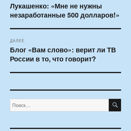
по
Лукашенко: «Мне не нужны
Предыдущая
незаработанные 500 долларов!»
запись:
записям
ДАЛЕЕ
Блог «Вам слово»: верит ли ТВ
Следующая
России в то, что говорит?
запись:
ПО
Искать: