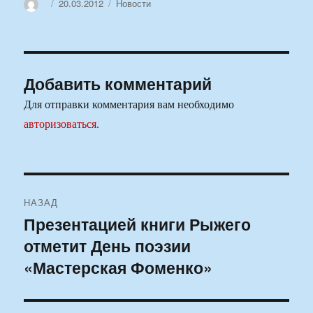
Автор
Опубликовано
Рубрики
20.03.2012
Новости
Добавить комментарий
Для отправки комментария вам необходимо
авторизоваться
.
Навигация
НАЗАД
по
Презентацией книги Рыжего
Предыдущая
отметит День поэзии
запись:
записям
«Мастерская Фоменко»