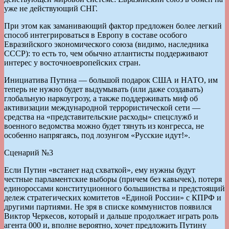
уже не действующий СНГ.
При этом как заманивающий фактор предложен более легкий
способ интегрироваться в Европу в составе особого
Евразийского экономического союза (видимо, наследника
СССР): то есть то, чем обычно атлантисты поддерживают
интерес у восточноевропей­ских стран.
Инициатива Путина — большой подарок США и НАТО, им
теперь не нужно будет выдумывать (или даже создавать)
глобальную наркоугрозу, а также поддерживать миф об
активизации международной террористической сети —
средства на «представительские расходы» спецслужб и
военного ведомства можно будет тянуть из конгресса, не
особенно напрягаясь, под лозунгом «Русские идут!».
Сценарий №3
Если Путин «встанет над схваткой», ему нужны будут
честные парламентские выборы (причем без кавычек), потеря
единороссами конституционного большинства и предстоящий
дележ стратегических комитетов «Единой России» с КПРФ и
другими партиями. Не зря в списке коммунистов появился
Виктор Черкесов, который и дальше продолжает играть роль
агента 000 и, вполне вероятно, хочет предложить Путину