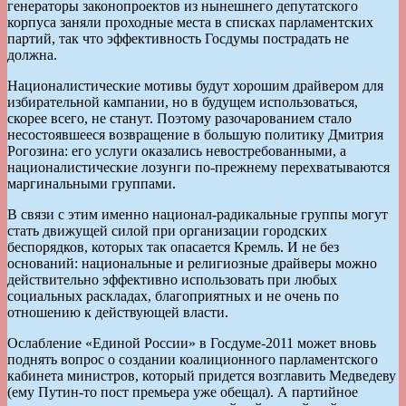
генераторы законопроектов из нынешнего депутатского
корпуса заняли проходные места в списках парламентских
партий, так что эффективность Госдумы пострадать не
должна.
Националистические мотивы будут хорошим драйвером для
избирательной кампании, но в будущем использоваться,
скорее всего, не станут. Поэтому разочарованием стало
несостоявшееся возвращение в большую политику Дмитрия
Рогозина: его услуги оказались невостребованными, а
националистические лозунги по-преж­нему перехватываются
маргинальными группами.
В связи с этим именно национал-радикальные группы могут
стать движущей силой при организации городских
беспорядков, которых так опасается Кремль. И не без
оснований: национальные и религиозные драйверы можно
действительно эффективно использовать при любых
социальных раскладах, благоприятных и не очень по
отношению к дейст­вующей власти.
Ослабление «Единой России» в Гос­думе-2011 может вновь
поднять вопрос о создании коалиционного парламентского
кабинета министров, который придется возглавить Медведеву
(ему Путин-то пост премьера уже обещал). А партийное