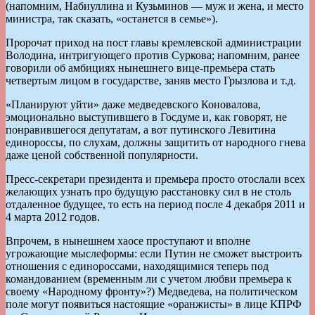
(напомним, Набиуллина и Кузьминов — муж и жена, и место
министра, так сказать, «останется в семье»).
Пророчат приход на пост главы кремлевской администрации
Володина, интригующего против Суркова; напомним, ранее
говорили об амбициях нынешнего вице-премьера стать
четвертым лицом в государстве, заняв место Грызлова и т.д.
«Планируют уйти» даже медведевского Коновалова,
эмоционально выступившего в Госдуме и, как говорят, не
понравившегося депутатам, а вот путинского Левитина
единороссы, по слухам, должны защитить от народного гнева
даже ценой собственной популярности.
Пресс-секретари президента и премьера просто отослали всех
желающих узнать про будущую расстановку сил в не столь
отдаленное будущее, то есть на период после 4 декабря 2011 и
4 марта 2012 годов.
Впрочем, в нынешнем хаосе проступают и вполне
угрожающие мыслеформы: если Путин не сможет выстроить
отношения с единороссами, находящимися теперь под
командованием (временным ли с учетом любви премьера к
своему «Народному фронту»?) Медведева, на политическом
поле могут появиться настоящие «оранжисты» в лице КПРФ