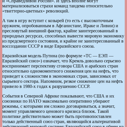
и «Справедливой России». И здесь вполне могут
материализоваться страхи команд тандема относительно
«твиттерно-цветных» революций.
А там в игру вступит с козырей (то есть с высокоточным
оружием, опробованным в Афганистане, Ираке и Ливии) и
пресловутый внешний фактор, крайне заинтересованный в
природных ресурсах, способных вывести мировую экономику
из предсмертного состояния, и крайне не заинтересованный в
воссоздании СССР в виде Евразийского союза.
Евразийская модель Путина (по формуле «ТС — ЕЭП —
Евразийский союз») означает, что Кремль довольно серьезно
воспринимает перспективу сговора США и арабских стран
относительно одномоментного снижения цен на нефть, что
приведет к сложностям в экономиках стран, зависимых от
сырьевого сектора. Напомним, резкое снижение цен на нефть
привело в 1980-х годах к разрушению СССР.
События в Северной Африке показывают, что США и их
союзники по НАТО максимально оперативно убирают
режимы, с которыми им сложно договариваться, а значит,
момент управляемого ценового кризиса близок. Такой
политике дейст­вительно может быть противопоставлен
только действенный союз стран, являющийся альтернативой
действующей мировой системе: Евразийский союз в обмен на