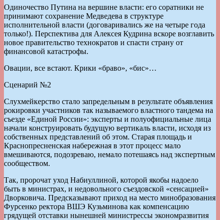
Одиночество Путина на вершине власти: его соратники не
принимают сохранение Медведева в структуре
исполнительной власти (договаривались же на четыре года
только!). Перспектива для Алексея Кудрина вскоре возглавить
новое правительство технократов и спасти страну от
финансовой катастрофы.
Овации, все встают. Крики «браво», «бис»…
Сценарий №2
Слухмейкерство стало запредельным в результате объявления
рокировки участников так называемого властного тандема на
съезде «Единой России»: эксперты и полуофициальные лица
начали конструировать будущую вертикаль власти, исходя из
соб­ственных представлений об этом. Старая площадь и
Краснопресненская набережная в этот процесс мало
вмешиваются, подозреваю, немало потешаясь над экспертным
сообществом.
Так, пророчат уход Набиуллиной, которой якобы надоело
быть в министрах, и недовольного съездовской «сенсацией»
Дворковича. Предсказывают приход на место минобразования
Фурсенко ректора ВШЭ Кузьминова как компенсацию
грядущей отставки нынешней министрессы экономразвития