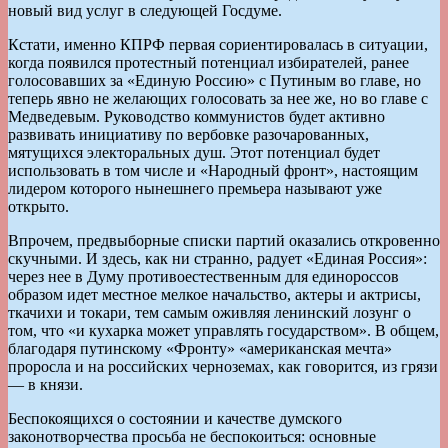
новый вид услуг в следующей Госдуме.
Кстати, именно КПРФ первая сориентировалась в ситуации,
когда появился протестный потенциал избирателей, ранее
голосовавших за «Единую Россию» с Путиным во главе, но
теперь явно не желающих голосовать за нее же, но во главе с
Медведевым. Руководство коммунистов будет активно
развивать инициативу по вербовке разочарованных,
мятущихся электоральных душ. Этот потенциал будет
использовать в том числе и «Народный фронт», настоящим
лидером которого нынешнего премьера называют уже
открыто.
Впрочем, предвыборные списки партий оказались откровенно
скучными. И здесь, как ни странно, радует «Единая Россия»:
через нее в Думу противоестественным для единороссов
образом идет местное мелкое начальство, актеры и актрисы,
ткачихи и токари, тем самым оживляя ленин­ский лозунг о
том, что «и кухарка может управлять государством». В общем,
благодаря путинскому «Фронту» «американская мечта»
проросла и на российских черноземах, как говорится, из грязи
— в князи.
Беспокоящихся о состоянии и качестве думского
законотворчества просьба не беспокоиться: основные