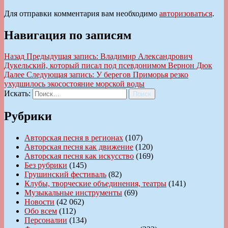
Для отправки комментария вам необходимо
авторизоваться
.
Навигация по записям
Назад
Предыдущая запись:
Владимир Александрович
Дукельский, который писал под псевдонимом Вернон Дюк
Далее
Следующая запись:
У берегов Приморья резко
ухудшилось экосостояние морской воды
Искать:
Поиск
Рубрики
Авторская песня в регионах
(107)
Авторская песня как движение
(120)
Авторская песня как искусство
(169)
Без рубрики
(145)
Грушинский фестиваль
(82)
Клубы, творческие объединения, театры
(141)
Музыкальные инструменты
(69)
Новости
(42 062)
Обо всем
(112)
Персоналии
(134)