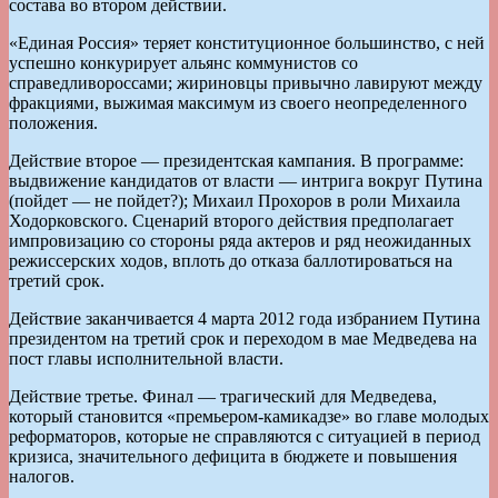
состава во втором действии.
«Единая Россия» теряет конституционное большинство, с ней
успешно конкурирует альянс коммунистов со
справедливороссами; жириновцы привычно лавируют между
фракциями, выжимая максимум из своего неопределенного
положения.
Действие второе — президентская кампания. В программе:
выдвижение кандидатов от власти — интрига вокруг Путина
(пойдет — не пойдет?); Михаил Прохоров в роли Михаила
Ходорковского. Сценарий второго действия предполагает
импровизацию со стороны ряда актеров и ряд неожиданных
режиссерских ходов, вплоть до отказа баллотироваться на
третий срок.
Действие заканчивается 4 марта 2012 года избранием Путина
президентом на третий срок и переходом в мае Медведева на
пост главы исполнительной власти.
Действие третье. Финал — трагиче­ский для Медведева,
который становится «премьером-камикадзе» во главе молодых
реформаторов, которые не справляются с ситуацией в период
кризиса, значительного дефицита в бюджете и повышения
налогов.