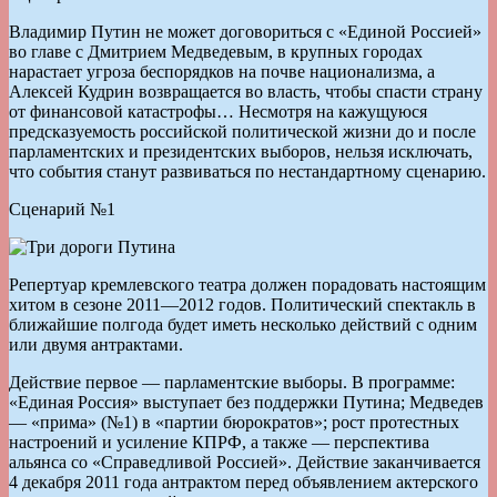
Владимир Путин не может договориться с «Единой Россией»
во главе с Дмитрием Медведевым, в крупных городах
нарастает угроза беспорядков на почве национализма, а
Алексей Кудрин возвращается во власть, чтобы спасти страну
от финансовой катастрофы… Несмотря на кажущуюся
предсказуемость российской политической жизни до и после
парламентских и президентских выборов, нельзя исключать,
что события станут развиваться по нестандартному сценарию.
Сценарий №1
Репертуар кремлевского театра должен порадовать настоящим
хитом в сезоне 2011—2012 годов. Политический спектакль в
ближайшие полгода будет иметь несколько действий с одним
или двумя антрактами.
Действие первое — парламентские выборы. В программе:
«Единая Россия» выступает без поддержки Путина; Медведев
— «прима» (№1) в «партии бюрократов»; рост протестных
настроений и усиление КПРФ, а также — перспектива
альянса со «Справедливой Россией». Дейст­вие заканчивается
4 декабря 2011 года антрактом перед объявлением актерского