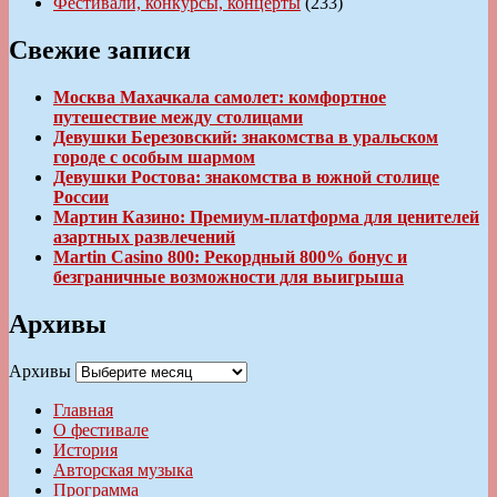
Фестивали, конкурсы, концерты
(233)
Свежие записи
Москва Махачкала самолет: комфортное
путешествие между столицами
Девушки Березовский: знакомства в уральском
городе с особым шармом
Девушки Ростова: знакомства в южной столице
России
Мартин Казино: Премиум-платформа для ценителей
азартных развлечений
Martin Casino 800: Рекордный 800% бонус и
безграничные возможности для выигрыша
Архивы
Архивы
Главная
О фестивале
История
Авторская музыка
Программа