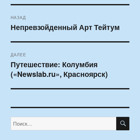
Навигация
НАЗАД
по
Непревзойденный Арт Тейтум
Предыдущая
запись:
записям
ДАЛЕЕ
Путешествие: Колумбия
Следующая
(«Newslab.ru», Красноярск)
запись:
ПО
Искать: