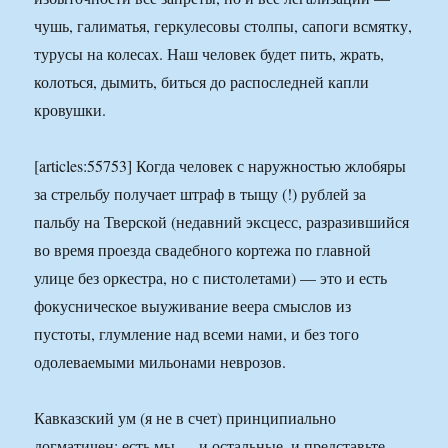
чушь, галиматья, геркулесовы столпы, сапоги всмятку,
турусы на колесах. Наш человек будет пить, жрать,
колоться, дымить, биться до распоследней капли
кровушки.
[articles:55753] Когда человек с наружностью жлобяры
за стрельбу получает штраф в тыщу (!) рублей за
пальбу на Тверской (недавний эксцесс, разразившийся
во время проезда свадебного кортежа по главной
улице без оркестра, но с пистолетами) — это и есть
фокусническое выуживание веера смыслов из
пустоты, глумление над всеми нами, и без того
одолеваемыми мильонами неврозов.
Кавказский ум (я не в счет) принципиально
догматичен: есть мы — и остальные, и представьте