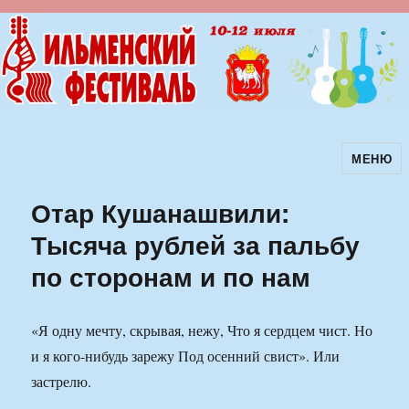
МЕНЮ
Ильменский фестиваль авторской
песни
Отар Кушанашвили:
Тысяча рублей за пальбу
по сторонам и по нам
«Я одну мечту, скрывая, нежу, Что я сердцем чист. Но
и я кого-нибудь зарежу Под осенний свист». Или
застрелю.