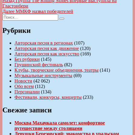
Навигация
Предыдущая
Назад
Группа The Rolling Stones впервые выступила на
запись:
Гластонбери
по
Следующая
Далее
ММКФ назвал победителей
записям
Искать:
запись:
Поиск
Рубрики
Авторская песня в регионах
(107)
Авторская песня как движение
(120)
Авторская песня как искусство
(169)
Без рубрики
(145)
Грушинский фестиваль
(82)
Клубы, творческие объединения, театры
(141)
Музыкальные инструменты
(69)
Новости
(42 062)
Обо всем
(112)
Персоналии
(134)
Фестивали, конкурсы, концерты
(233)
Свежие записи
Москва Махачкала самолет: комфортное
путешествие между столицами
Девушки Березовский: знакомства в уральском