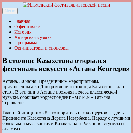
Перейти
к
Меню
Ильменский фестиваль авторской песни
содержимому
Главная
О фестивале
История
Авторская музыка
Программа
Организаторы и спонсоры
В столице Казахстана открылся
фестиваль искусств «Астана Кештери»
Астана, 30 июня. Праздничным мероприятиям,
приуроченным ко Дню рождению столицы Казахстана, дан
старт. В эти дни в Астане проходят вечера классической
музыки, сообщает корреспондент «МИР 24» Татьяна
Терюкалова.
Главный инициатор благотворительных концертов — дочь
Президента Казахстана Дарига Назарбаева. Наряду с лучшими
солистам и музыкантами Казахстана и России выступила и
она сама.