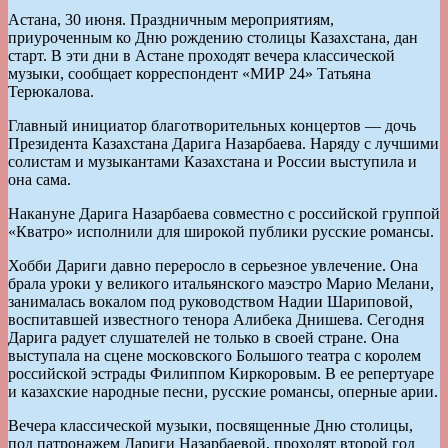
Астана, 30 июня. Праздничным мероприятиям,
приуроченным ко Дню рождению столицы Казахстана, дан
старт. В эти дни в Астане проходят вечера классической
музыки, сообщает корреспондент «МИР 24» Татьяна
Терюкалова.
Главный инициатор благотворительных концертов — дочь
Президента Казахстана Дарига Назарбаева. Наряду с лучшими
солистам и музыкантами Казахстана и России выступила и
она сама.
Накануне Дарига Назарбаева совместно с российской группой
«Кватро» исполнили для широкой публики русские романсы.
Хобби Дариги давно переросло в серьезное увлечение. Она
брала уроки у великого итальянского маэстро Марио Мелани,
занималась вокалом под руководством Надии Шариповой,
воспитавшей известного тенора Алибека Днишева. Сегодня
Дарига радует слушателей не только в своей стране. Она
выступала на сцене московского Большого театра с королем
российской эстрады Филиппом Киркоровым. В ее репертуаре
и казахские народные песни, русские романсы, оперные арии.
Вечера классической музыки, посвященные Дню столицы,
под патронажем Дариги Назарбаевой, проходят второй год