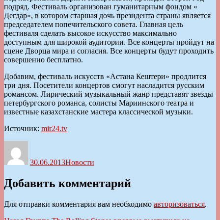
подряд. Фестиваль организован гуманитарным фондом «
Дегдар», в котором старшая дочь президента страны является
председателем попечительского совета. Главная цель
фестиваля сделать высокое искусство максимально
доступным для широкой аудитории. Все концерты пройдут на
сцене Дворца мира и согласия. Все концерты будут проходить
совершенно бесплатно.
Добавим, фестиваль искусств «Астана Кештери» продлится
три дня. Посетители концертов смогут насладится русским
романсом. Лирический музыкальный жанр представят звезды
петербургского романса, солисты Мариинского театра и
известные казахстанские мастера классической музыки.
Источник:
mir24.tv
Автор
Опубликовано
Рубрики
30.06.2013
Новости
Добавить комментарий
Для отправки комментария вам необходимо
авторизоваться
.