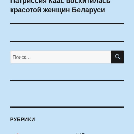
Патриссия Каас восхитилась
красотой женщин Беларуси
запись:
ПО
Искать:
РУБРИКИ