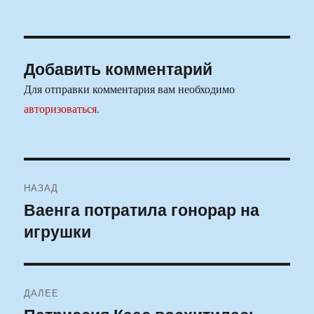
Добавить комментарий
Для отправки комментария вам необходимо
авторизоваться
.
Навигация
НАЗАД
по
Ваенга потратила гонорар на
Предыдущая
игрушки
запись:
записям
ДАЛЕЕ
Следующая