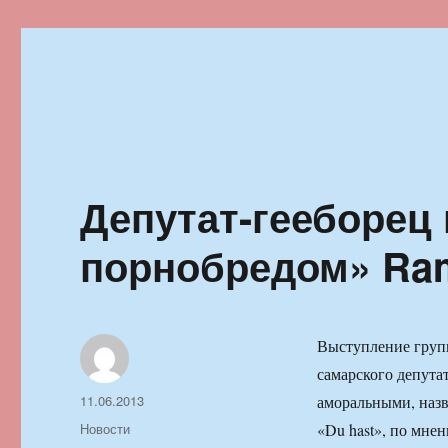
Ильменский фестиваль автор
Депутат-гееборец
порнобредом» Ra
Выступление групп
самарского депут
Автор
Опубликовано
11.06.2013
аморальными, назв
Рубрики
Новости
«Du hast», по мне