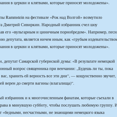
чания в церкви и клятвами, которые приносят молодожены».
ы Rammstein на фестивале «Рок над Волгой» возмутило
ата Дмитрий Сивиркин. Народный избранник счел шоу
ав его «вульгарным и циничным порнобредом». Например, песн
нию депутата, является ничем иным, как «грубым издевательство
чания в церкви и клятвами, которые приносят молодожены».
 депутат Самарской губернской думы: «В результате немецкой
онный вопрос священника при венчании: „Будешь ли ты, пока
 вас, хранить ей верность все эти дни“, — кощунственно звучит,
ей верен до смерти вагины (влагалища)“.
й избранник и к многочисленным фанатам, которые съехали в
брава в минувшую субботу, чтобы послушать любимую группу. 
т «бедными, несчастными, не знающими немецкого языка