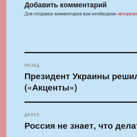
Добавить комментарий
Для отправки комментария вам необходимо
авторизо
Навигация
НАЗАД
по
Президент Украины реши
Предыдущая
запись:
записям
(«Акценты»)
ДАЛЕЕ
Россия не знает, что дел
Следующая
запись: