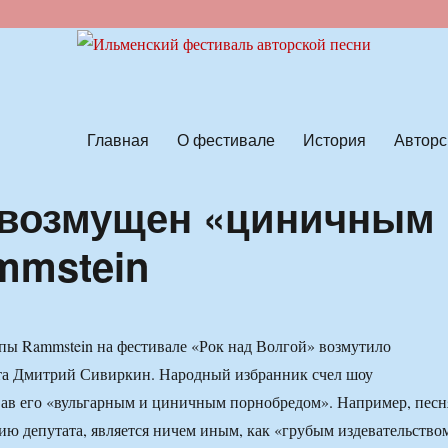
ской песни
Главная
О фестивале
История
Авторс
 возмущен «циничным
mmstein
ы Rammstein на фестивале «Рок над Волгой» возмутило
ата Дмитрий Сивиркин. Народный избранник счел шоу
ав его «вульгарным и циничным порнобредом». Например, песн
нию депутата, является ничем иным, как «грубым издевательство