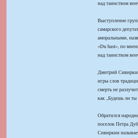
над таинством вен
Выступление групп
самарского депут
аморальными, назв
«Du hast», по мне
над таинством вен
Дмитрий Сивиркин,
игры слов традици
смерть не разлучит
как „Будешь ли ты 
Обратился народны
поселок Петра Ду
Сивиркин называе