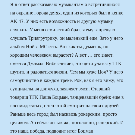
Я в ответ рассказываю музыкантам о встретившихся
на окраине города детях, один из которых был в кепке
АК-47. У них есть возможность и другую музыку
слушать. У меня семилетний брат, я ему запрещаю
слушать Триагрутрику, он маленький еще. Зато у него
альбом Нойза МС есть. Вот как ты думаешь, он
хорошим человеком вырастет? А вот … его знает,
смеется Джамал. Вибе считает, что дети учатся у ТГК
шутить и радоваться жизни. Чем мы хуже Цоя? У него
самоубийство в каждом треке. Рок, как я его вижу, это
суицидальная движуха, заявляет эмси. Старший
товарищ ТГК Паша Боцман, танцевавший брейк еще в
восьмидесятых, с теплотой смотрит на своих друзей.
Раньше весь город был насквозь рокерским, просто
целиком. А сейчас он так же, поголовно, рэперский. И
это наша победа, подводит итог Боцман.