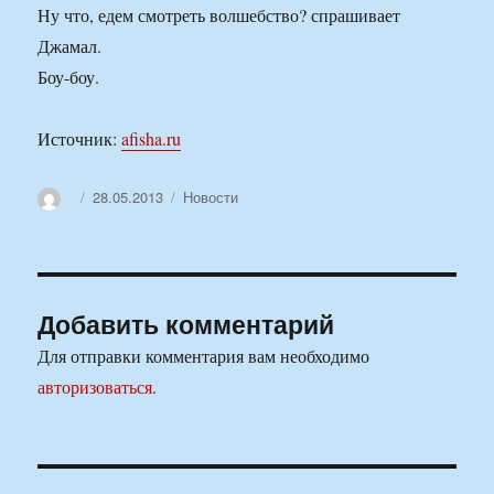
Ну что, едем смотреть волшебство? спрашивает
Джамал.
Боу-боу.
Источник:
afisha.ru
Автор
Опубликовано
Рубрики
28.05.2013
Новости
Добавить комментарий
Для отправки комментария вам необходимо
авторизоваться
.
Навигация