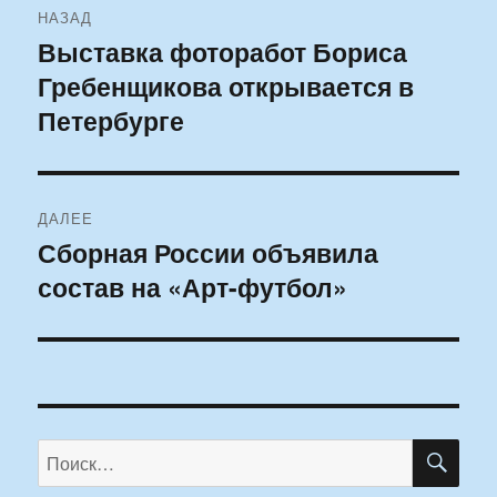
НАЗАД
по
Выставка фоторабот Бориса
Предыдущая
Гребенщикова открывается в
запись:
записям
Петербурге
ДАЛЕЕ
Сборная России объявила
Следующая
состав на «Арт-футбол»
запись:
ПО
Искать: