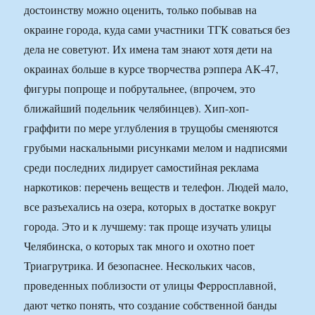
достоинству можно оценить, только побывав на
окраине города, куда сами участники ТГК соваться без
дела не советуют. Их имена там знают хотя дети на
окраинах больше в курсе творчества рэппера АК-47,
фигуры попроще и побрутальнее, (впрочем, это
ближайший подельник челябинцев). Хип-хоп-
граффити по мере углубления в трущобы сменяются
грубыми наскальными рисунками мелом и надписями
среди последних лидирует самостийная реклама
наркотиков: перечень веществ и телефон. Людей мало,
все разъехались на озера, которых в достатке вокруг
города. Это и к лучшему: так проще изучать улицы
Челябинска, о которых так много и охотно поет
Триагрутрика. И безопаснее. Нескольких часов,
проведенных поблизости от улицы Ферросплавной,
дают четко понять, что создание собственной банды