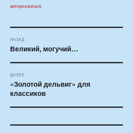
авторизоваться
.
Навигация
НАЗАД
по
Великий, могучий…
Предыдущая
запись:
записям
ДАЛЕЕ
«Золотой дельвиг» для
Следующая
классиков
запись: