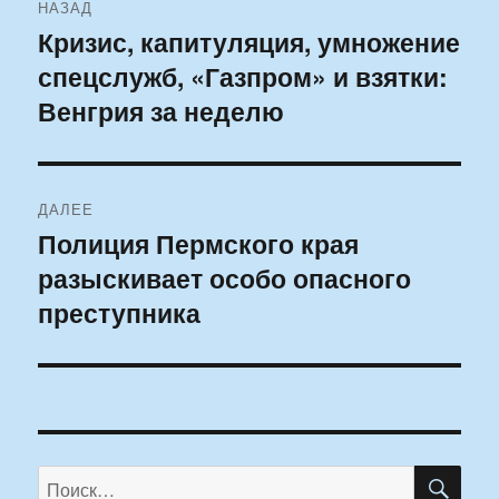
НАЗАД
по
Кризис, капитуляция, умножение
Предыдущая
спецслужб, «Газпром» и взятки:
запись:
записям
Венгрия за неделю
ДАЛЕЕ
Полиция Пермского края
Следующая
разыскивает особо опасного
запись:
преступника
ПО
Искать: