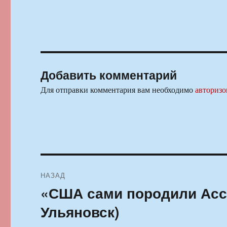
Добавить комментарий
Для отправки комментария вам необходимо
авторизо
Навигация
НАЗАД
по
«США сами породили Асс
Предыдущая
запись:
записям
Ульяновск)