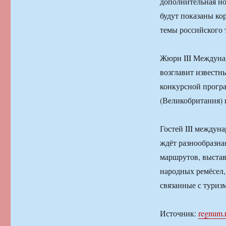
дополнительная но
будут показаны к
темы российского 
Жюри III Междунар
возглавит извест
конкурсной програ
(Великобритания) 
Гостей III междун
ждёт разнообразна
маршрутов, выстав
народных ремёсел,
связанные с туриз
Источник:
regnum.