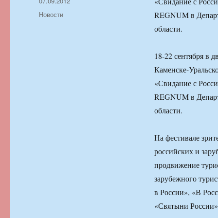
Автор
Опубликовано
07.09.2012
«Свидание с Росси
Рубрики
Новости
REGNUM в Департа
области.
18-22 сентября в 
Каменске-Уральско
«Свидание с Росси
REGNUM в Департа
области.
На фестивале зрит
российских и зару
продвижение турис
зарубежного турис
в России», «В Рос
«Святыни России» 