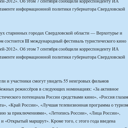
ей-2012». Об этом 7 сентября сообщили корреспонденту ИА
менте информационной политики губернатора Свердловской
двух старинных городах Свердловской области — Верхотурье и
м состоится III международный фестиваль туристического кино
ей-2012». Об этом 7 сентября сообщили корреспонденту ИА
менте информационной политики губернатора Свердловской
ели и участники смогут увидеть 55 неигровых фильмов
бежных режиссёров в следующих номинациях: «За активное
тического потенциала России средствами кино», «Россия глаза
та», «Край России», «Лучшая телевизионная программа о туриз
сию за приключениями», «Летопись России», «Лица России»,
и «Открытый маршрут». Кроме того, с этого года введена