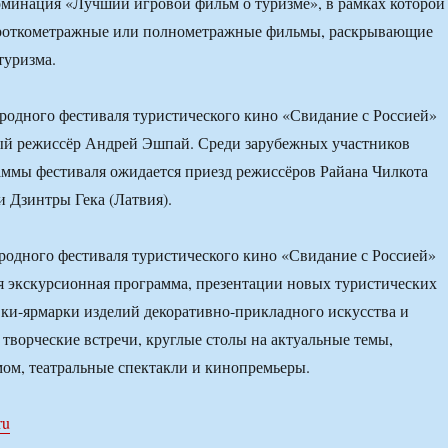
минация «Лучший игровой фильм о туризме», в рамках которой
ороткометражные или полнометражные фильмы, раскрывающие
туризма.
одного фестиваля туристического кино «Свидание с Россией»
ный режиссёр Андрей Эшпай. Среди зарубежных участников
ммы фестиваля ожидается приезд режиссёров Райана Чилкота
и Дзинтры Гека (Латвия).
ародного фестиваля туристического кино «Свидание с Россией»
я экскурсионная программа, презентации новых туристических
ки-ярмарки изделий декоративно-прикладного искусства и
 творческие встречи, круглые столы на актуальные темы,
мом, театральные спектакли и кинопремьеры.
ru