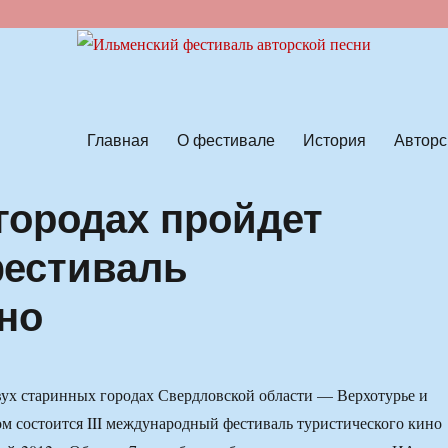
ской песни
Главная
О фестивале
История
Авторс
городах пройдет
естиваль
но
двух старинных городах Свердловской области — Верхотурье и
м состоится III международный фестиваль туристического кино