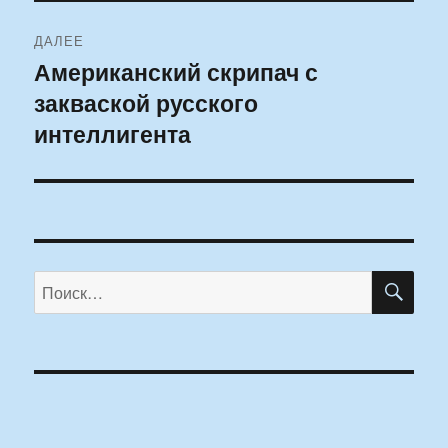
ДАЛЕЕ
Американский скрипач с
Следующая
закваской русского
запись:
интеллигента
ПО
Искать: