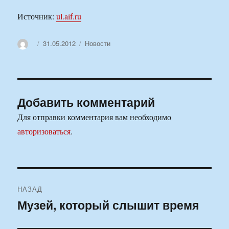
Источник:
ul.aif.ru
Автор
Опубликовано
Рубрики
31.05.2012
Новости
Добавить комментарий
Для отправки комментария вам необходимо
авторизоваться
.
Навигация
НАЗАД
по
Музей, который слышит время
Предыдущая
запись:
записям