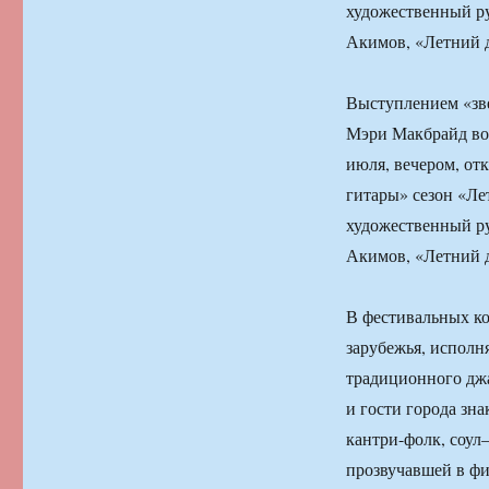
художественный ру
Акимов, «Летний 
Выступлением «зве
Мэри Макбрайд во 
июля, вечером, от
гитары» сезон «Л
художественный ру
Акимов, «Летний 
В фестивальных к
зарубежья, исполн
традиционного джа
и гости города зн
кантри-фолк, соул
прозвучавшей в фи