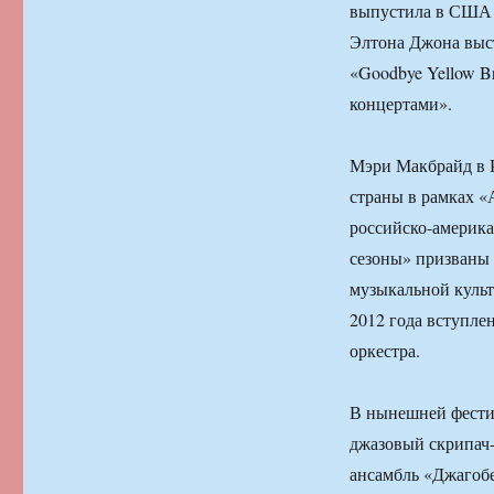
выпустила в США 
Элтона Джона выс
«Goodbye Yellow B
концертами».
Мэри Макбрайд в Р
страны в рамках «
российско-америка
сезоны» призваны
музыкальной куль
2012 года вступле
оркестра.
В нынешней фести
джазовый скрипач
ансамбль «Джагобе