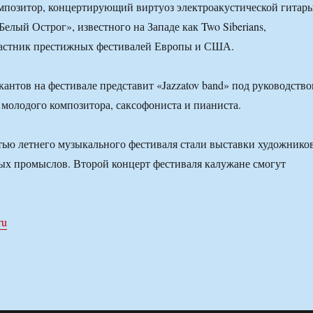
позитор, концертирующий виртуоз электроакустической гитары
Белый Острог», известного на Западе как Two Siberians,
астник престижных фестивалей Европы и США.
антов на фестивале представит «Jazzatov band» под руководств
молодого композитора, саксофониста и пианиста.
ью летнего музыкального фестиваля стали выставки художнико
ых промыслов. Второй концерт фестиваля калужане смогут
.
ru