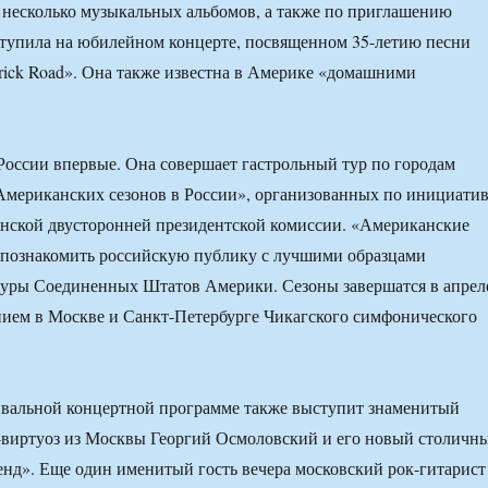
несколько музыкальных альбомов, а также по приглашению
тупила на юбилейном концерте, посвященном 35-летию песни
rick Road». Она также известна в Америке «домашними
оссии впервые. Она совершает гастрольный тур по городам
Американских сезонов в России», организованных по инициати
нской двусторонней президентской комиссии. «Американские
 познакомить российскую публику с лучшими образцами
туры Соединенных Штатов Америки. Сезоны завершатся в апрел
нием в Москве и Санкт-Петербурге Чикагского симфонического
вальной концертной программе также выступит знаменитый
-виртуоз из Москвы Георгий Осмоловский и его новый столичн
нд». Еще один именитый гость вечера московский рок-гитарист