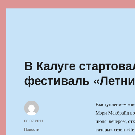
Ильменский фестиваль автор
В Калуге стартов
фестиваль «Летн
Выступлением «зве
Мэри Макбрайд во 
Автор
Опубликовано
08.07.2011
июля, вечером, от
Рубрики
Новости
гитары» сезон «Л