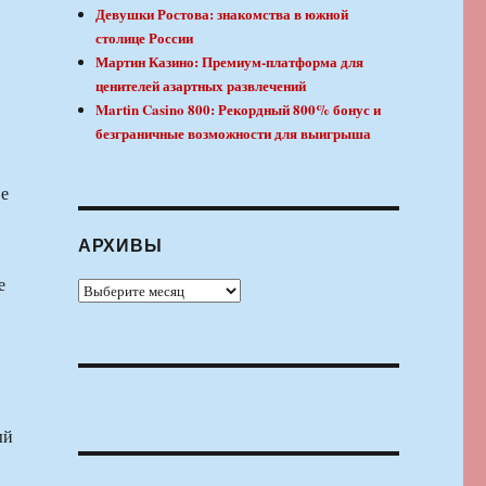
Девушки Ростова: знакомства в южной
столице России
Мартин Казино: Премиум-платформа для
ценителей азартных развлечений
Martin Casino 800: Рекордный 800% бонус и
безграничные возможности для выигрыша
ве
АРХИВЫ
е
Архивы
ый