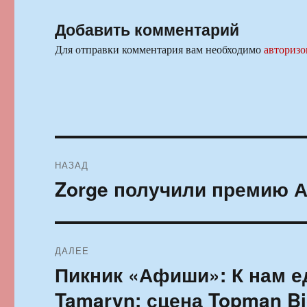
Добавить комментарий
Для отправки комментария вам необходимо
авторизо
Навигация
НАЗАД
по
Zorge получили премию А
Предыдущая
запись:
записям
ДАЛЕЕ
Пикник «Афиши»: К нам ед
Следующая
запись:
Tamaryn: сцена Topman Bi