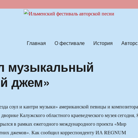
ской песни
Главная
О фестивале
История
Авторс
ал музыкальный
ий джем»
зда соул и кантри музыки» американской певицы и композитор
дворике Калужского областного краеведческого музея сегодня, 
крылся в рамках ежегодного международного проекта «Мир
етних джемов». Как сообщил корреспонденту ИА REGNUM