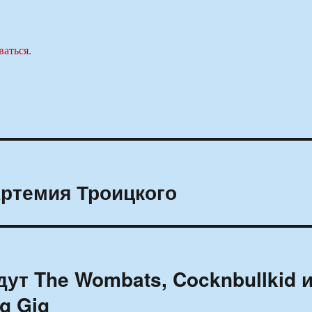
ваться
.
ртемия Троицкого
ут The Wombats, Cocknbullkid 
g Gig