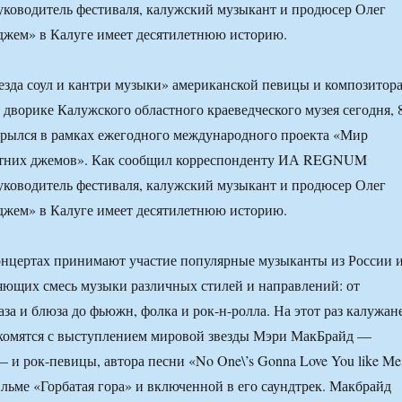
ководитель фестиваля, калужский музыкант и продюсер Олег
джем» в Калуге имеет десятилетнюю историю.
зда соул и кантри музыки» американской певицы и композитор
дворике Калужского областного краеведческого музея сегодня, 
крылся в рамках ежегодного международного проекта «Мир
етних джемов». Как сообщил корреспонденту ИА REGNUM
ководитель фестиваля, калужский музыкант и продюсер Олег
джем» в Калуге имеет десятилетнюю историю.
онцертах принимают участие популярные музыканты из России 
яющих смесь музыки различных стилей и направлений: от
за и блюза до фьюжн, фолка и рок-н-ролла. На этот раз калужан
акомятся с выступлением мировой звезды Мэри МакБрайд —
— и рок-певицы, автора песни «No One\’s Gonna Love You like Me
льме «Горбатая гора» и включенной в его саундтрек. Макбрайд