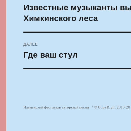
по
Известные музыканты вы
Предыдущая
запись:
записям
Химкинского леса
ДАЛЕЕ
Где ваш стул
Следующая
запись:
Ильменский фестиваль авторской песни
© CopyRight 2013-20