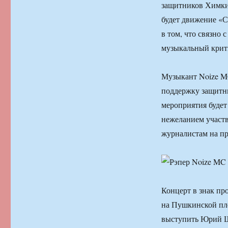
защитников Химкин
будет движение «С
в том, что связно
музыкальный крит
Музыкант Noize M
поддержку защитни
мероприятия будет
нежеланием участво
журналистам на п
Концерт в знак пр
на Пушкинской пло
выступить Юрий Ш