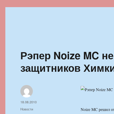
Ильменский фестиваль автор
Рэпер Noize MC не
защитников Химки
Автор
Опубликовано
18.08.2010
Рубрики
Новости
Noize MC решил от