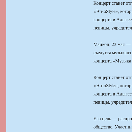
Концерт станет от
«ЭтноStyle», котор
концерта в Адыгее
певицы, учредител
Майкоп, 22 мая —
съедутся музыкант
концерта «Музыка 
Концерт станет от
«ЭтноStyle», котор
концерта в Адыгее
певицы, учредител
Его цель — распро
обществе. Участни