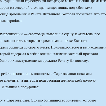
ols, судьи нашли глубокую философскую мысль и некий драматиз
анцоров из северной столицы, танцевавших под «Винтаж»
онид ярмольник и Рената Литвинова, которая посчитала, что это
 как аэробика.
импровизации — саратовцы вывели на сцену зажигательного
 в кокошнике, которые взорвали зал, а также Евгения
рый сорвался со своего места. Понравился всем и великолепны
оторый содержал в себе сложный элемент, который прозвали
бенно их выступление заворожило Ренату Литвинову.
, ребята выложились полностью. Саратовчанки показали
е элементы, а питерцы подготовили для зрителей ночную
. И вышли в полуфинал.
оу у Саратова был. Однако большинство зрителей, которые