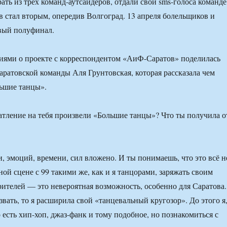
ть из трех команд-аутсайдеров, отдали свои sms-голоса команде
в стал вторым, опередив Волгоград. 13 апреля болельщиков и
вый полуфинал.
иями о проекте с корреспондентом «АиФ-Саратов» поделилась
саратовской команды Аля Грунтовская, которая рассказала чем
льшие танцы».
атление на тебя произвели «Большие танцы»? Что ты получила о
, эмоций, времени, сил вложено. И ты понимаешь, что это всё н
ной сцене с 99 такими же, как и я танцорами, заряжать своим
зрителей — это невероятная возможность, особенно для Саратова.
вать, то я расширила свой «танцевальный кругозор». До этого я
о есть хип-хоп, джаз-фанк и тому подобное, но познакомиться с