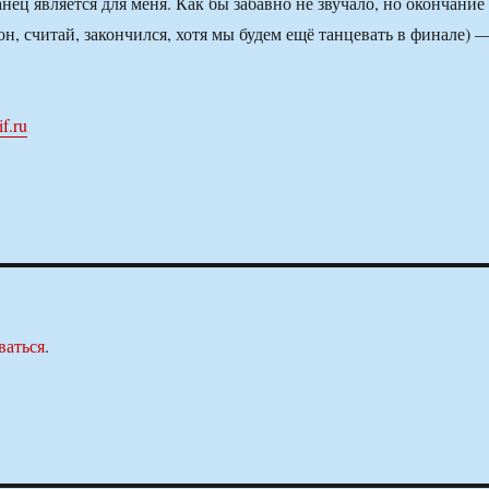
ец является для меня. Как бы забавно не звучало, но окончание
 он, считай, закончился, хотя мы будем ещё танцевать в финале) 
if.ru
ваться
.