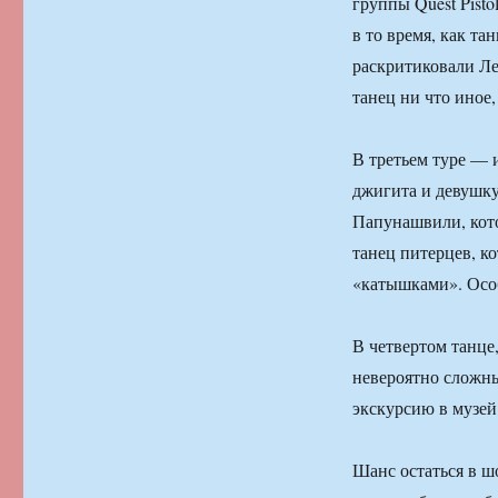
группы Quest Pist
в то время, как т
раскритиковали Ле
танец ни что иное,
В третьем туре — 
джигита и девушку
Папунашвили, кото
танец питерцев, к
«катышками». Осо
В четвертом танце
невероятно сложны
экскурсию в музей
Шанс остаться в ш