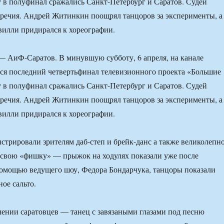
у в полуфинал сражались Санкт-Петербург и Саратов. Судей
речия. Андрей Житинкин поощрял танцоров за эксперименты, а
илли придирался к хореографии.
 — АиФ-Саратов. В минувшую субботу, 6 апреля, на канале
лся последний четвертьфинал телевизионного проекта «Большие
у в полуфинал сражались Санкт-Петербург и Саратов. Судей
речия. Андрей Житинкин поощрял танцоров за эксперименты, а
илли придирался к хореографии.
трировали зрителям даб-степ и брейк-данс а также великолепн
 свою «фишку» — прыжок на ходулях показали уже после
помощью ведущего шоу, Федора Бондарчука, танцоры показали
ое сальто.
ении саратовцев — танец с завязаными глазами под песню