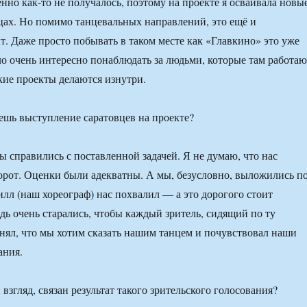
нно как-то не получалось, поэтому на проекте я осваивала новы
цах. Но помимо танцевальных направлений, это ещё и
. Даже просто побывать в таком месте как «Главкино» это уже
ло очень интересно понаблюдать за людьми, которые там работаю
акие проекты делаются изнутри.
шь выступление саратовцев на проекте?
ы справились с поставленной задачей. Я не думаю, что нас
орот. Оценки были адекватны. А мы, безусловно, выложились п
лл (наш хореограф) нас похвалил — а это дорогого стоит
едь очень старались, чтобы каждый зритель, сидящий по ту
онял, что мы хотим сказать нашим танцем и почувствовал наши
ания.
 взгляд, связан результат такого зрительского голосования?