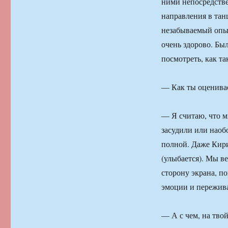
ними непосредстве
направления в тан
незабываемый опыт
очень здорово. Бы
посмотреть, как т
— Как ты оценивае
— Я считаю, что м
засудили или наоб
полной. Даже Кири
(улыбается). Мы в
сторону экрана, п
эмоции и пережив
— А с чем, на твой