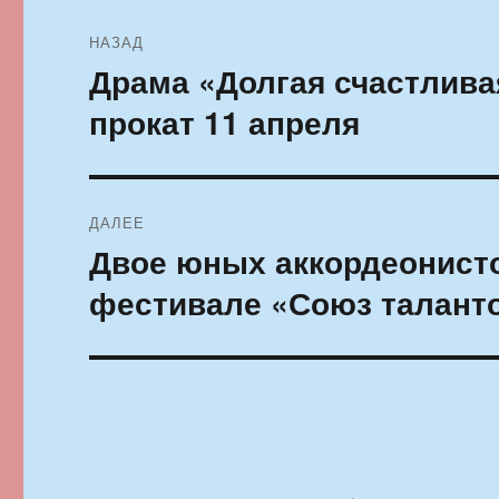
Навигация
НАЗАД
по
Драма «Долгая счастлива
Предыдущая
запись:
записям
прокат 11 апреля
ДАЛЕЕ
Двое юных аккордеонисто
Следующая
запись:
фестивале «Союз талант