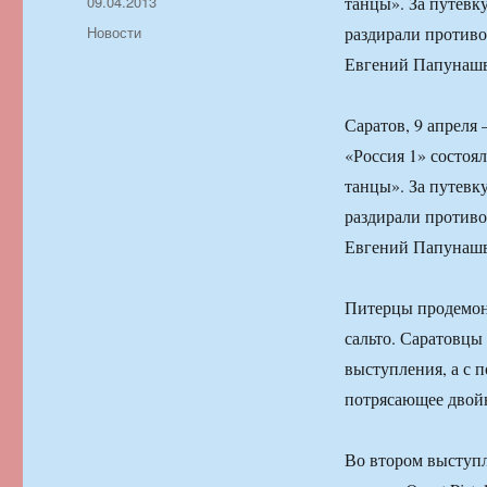
Автор
Опубликовано
09.04.2013
танцы». За путевк
Рубрики
Новости
раздирали противо
Евгений Папунашв
Саратов, 9 апреля
«Россия 1» состоя
танцы». За путевк
раздирали противо
Евгений Папунашв
Питерцы продемонс
сальто. Саратовцы
выступления, а с 
потрясающее двойн
Во втором выступл