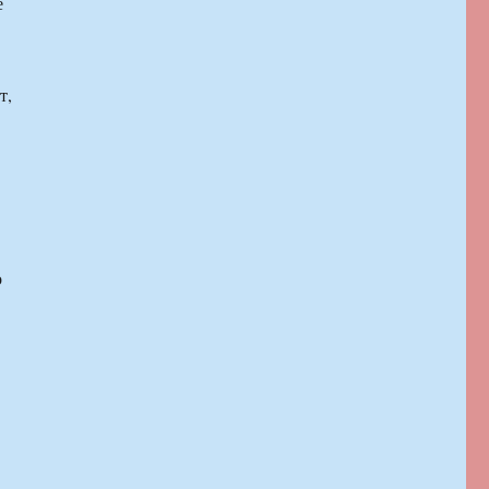
е
т,
о