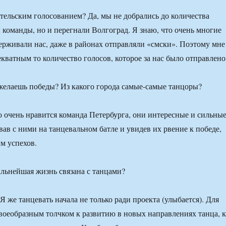
ительским голосованием? Да, мы не добрались до количества
 команды, но и перегнали Волгоград. Я знаю, что очень многие
ерживали нас, даже в районах отправляли «смски». Поэтому мне
кватным то количество голосов, которое за нас было отправлено
елаешь победы? Из какого города самые-самые танцоры?
 очень нравится команда Петербурга, они интересные и сильны
вав с ними на танцевальном батле и увидев их рвение к победе,
им успехов.
альнейшая жизнь связана с танцами?
Я же танцевать начала не только ради проекта (улыбается). Для
своеобразным толчком к развитию в новых направлениях танца, к