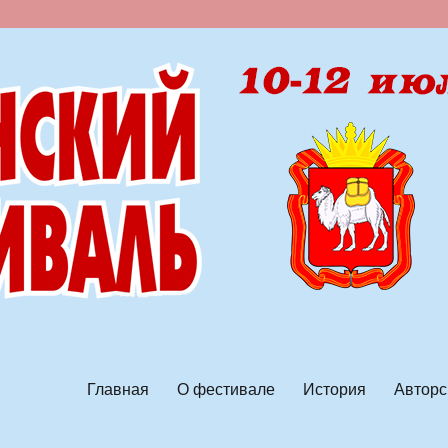
ской песни
Главная
О фестивале
История
Авторс