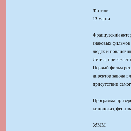
Фитиль
13 марта
Французский актер
знаковых фильмов 
людях и повлиявши
Линча, приезжает 
Первый фильм ретр
директор завода в
присутствии самог
Программа призеро
кинопоказ, фестив
35ММ