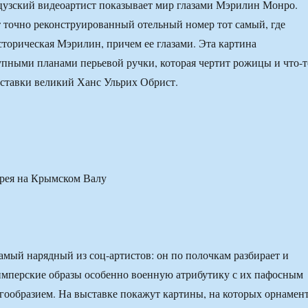
узский видеоартист показывает мир глазами Мэрилин Монро.
точно реконструированный отельный номер тот самый, где
сторическая Мэрилин, причем ее глазами. Эта картина
упными планами перьевой ручки, которая чертит рожицы и что-т
ставки великий Ханс Ульрих Обрист.
ерея на Крымском Валу
самый нарядный из соц-артистов: он по полочкам разбирает и
имперские образы особенно военную атрибутику с их пафосным
ообразием. На выставке покажут картины, на которых орнамен