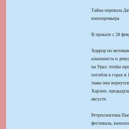
Тайна перевала Дя
кинопремьера
В прокате с 28 фев
Хоррор по мотивам
альпиниста и деву
на Урал, чтобы пр
погибла в горах в 
тьмы они вернутс
Харлин, предыдуща
августе.
Ретроспектива Пье
фестиваль, кинопо