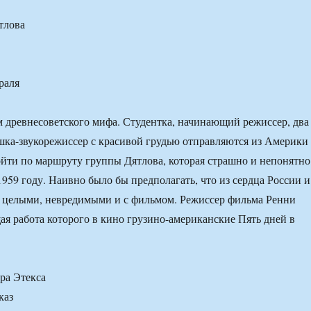
тлова
раля
 древнесоветского мифа. Студентка, начинающий режиссер, два
шка-звукорежиссер с красивой грудью отправляются из Америки
ойти по маршруту группы Дятлова, которая страшно и непонятно
1959 году. Наивно было бы предполагать, что из сердца России и
я целыми, невредимыми и с фильмом. Режиссер фильма Ренни
я работа которого в кино грузино-американские Пять дней в
ра Этекса
каз