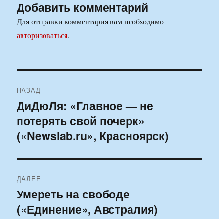
Добавить комментарий
Для отправки комментария вам необходимо
авторизоваться
.
Навигация
НАЗАД
по
ДиДюЛя: «Главное — не
Предыдущая
потерять свой почерк»
запись:
записям
(«Newslab.ru», Красноярск)
ДАЛЕЕ
Умереть на свободе
Следующая
(«Единение», Австралия)
запись: