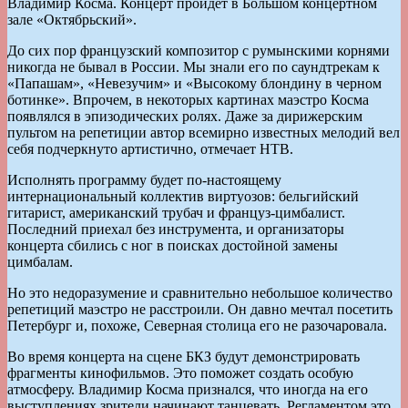
Владимир Косма. Концерт пройдет в Большом концертном
зале «Октябрьский».
До сих пор французский композитор с румынскими корнями
никогда не бывал в России. Мы знали его по саундтрекам к
«Папашам», «Невезучим» и «Высокому блондину в черном
ботинке». Впрочем, в некоторых картинах маэстро Косма
появлялся в эпизодических ролях. Даже за дирижерским
пультом на репетиции автор всемирно известных мелодий вел
себя подчеркнуто артистично, отмечает НТВ.
Исполнять программу будет по-настоящему
интернациональный коллектив виртуозов: бельгийский
гитарист, американский трубач и француз-цимбалист.
Последний приехал без инструмента, и организаторы
концерта сбились с ног в поисках достойной замены
цимбалам.
Но это недоразумение и сравнительно небольшое количество
репетиций маэстро не расстроили. Он давно мечтал посетить
Петербург и, похоже, Северная столица его не разочаровала.
Во время концерта на сцене БКЗ будут демонстрировать
фрагменты кинофильмов. Это поможет создать особую
атмосферу. Владимир Косма признался, что иногда на его
выступлениях зрители начинают танцевать. Регламентом это