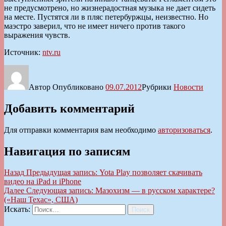
не предусмотрено, но жизнерадостная музыка не дает сидеть
на месте. Пустятся ли в пляс петербуржцы, неизвестно. Но
маэстро заверил, что не имеет ничего против такого
выражения чувств.
Источник:
ntv.ru
Автор
Опубликовано
09.07.2012
Рубрики
Новости
Добавить комментарий
Для отправки комментария вам необходимо
авторизоваться
.
Навигация по записям
Назад
Предыдущая запись:
Yota Play позволяет скачивать
видео на iPad и iPhone
Далее
Следующая запись:
Мазохизм — в русском характере?
(«Наш Техас», США)
Искать:
Поиск