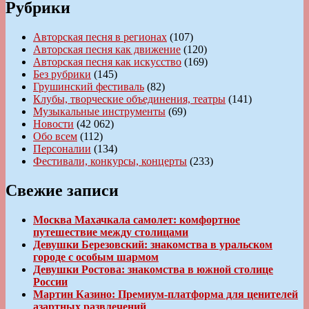
Рубрики
Авторская песня в регионах
(107)
Авторская песня как движение
(120)
Авторская песня как искусство
(169)
Без рубрики
(145)
Грушинский фестиваль
(82)
Клубы, творческие объединения, театры
(141)
Музыкальные инструменты
(69)
Новости
(42 062)
Обо всем
(112)
Персоналии
(134)
Фестивали, конкурсы, концерты
(233)
Свежие записи
Москва Махачкала самолет: комфортное
путешествие между столицами
Девушки Березовский: знакомства в уральском
городе с особым шармом
Девушки Ростова: знакомства в южной столице
России
Мартин Казино: Премиум-платформа для ценителей
азартных развлечений